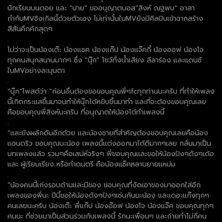
นักเรียนบนดอย และ “ปาย” ขออนุญาตบอส”สิงห์ ณฐพบ” อาสา
กำกับMVซิงเกิลนี้ด้วยตัวเอง ไม่เท่านั้นในMVยังมีศิลปินเข้าฉากสร้าง
สีสันคึกคักสุดๆ
.
ไม่ว่าจะเป็นน้องเต๊ะ น้องแซค น้องแก๊ป น้องแจ๊คกี้ น้องออฟ น้องโจ
ทุกคนสนุกสนานมากๆ ซึ่ง “นุ๊ก” โชว์ทั้งน้ำเสียง ลีลาร้อง และแดนซ์
ในMVอย่างละมุนตา
.
“นุ๊ก”โพสต์ว่า “ก่อนอื่นต้องขอขอบคุณพี่ๆfcทุกท่านนะครับ ที่ทำให้เพลง
นี้เกิดกระแสขึ้นมาจนทำให้นุ๊กได้หยิบขึ้นมาทำ และที่จะต้องขอบคุณเลย
คือขอบคุณพี่สิงห์นะครับ ที่อนุญาตให้น้องได้ทำเพลงนี้
.
“และยังผลักดันอีกด้วย และน้องชายที่สำคัญต้องขอบคุณเลยคือน้อง
แอนดริว ขอบคุณนะน้อง เพลงนี้แต่งออกมาได้ดีมากๆเลย กลั่นมาเป็น
บทเพลงแล้ว รวมๆคือเสน่ห์จริงๆ พี่ขอบคุณและขอให้น้องปังๆดังๆเด้อ
และ ผู้เรียบเรียง หรือทำดนตรี คือน้องแซ็คหลานยายแหม่ม
.
“น้องคนนี้เก่งรอบด้านและมีของ ขอบคุณที่งัดเอาของมาออกใส่อีก
เพลงของพี่นะ ปีนี้ขอให้น้องดังๆปังๆเช่นกันนะน้อง และเดอะแก๊งทุกๆ
คนเลยนะครับ น้องเต๊ะ พี่แก๊ป น้องอ๊อฟ น้องโจ น้องแจ๊ค ขอบคุณทุกๆ
คนนะ ที่ช่วยมาเป็นส่วนร่วมกับเพลงนี้ รักนะเพื่อนๆ และถ่ายทำไม่กี่คน