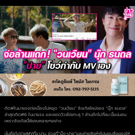
ติด#ในมาแรงต่อเนื่องไม่หยุด “วนเวียน” ซิงเกิลใหม่ของ “นุ๊ก ธนดล”
ล่าสุดติด#6 ในมาแรง และยอดวิวส์จ่อทะลุ 1 ล้านอีกไม่กี่ชม.นี้แน่นอน
เพราะซิงเกิลนี้พิเศษหลายๆอย่าง
.
นั่นคือไปถ่ายMVที่จ.น่าน ช่วงที่”นุ๊ก-ปาย”และค่ายสิงห์ฯไปมอบสิ่งของให้