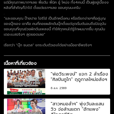
แต่มีคุณภาพมากๆเลย พี่แต้ม พี่นิค อู๋ โหน่ง ทั้ง4คนนี้ เป็นผู้อยู่เบื้องง
หลังที่สำคัญก็ว่าได้ ตั้งแต่แรกๆเลย ขอบคุณนะครับ
.
“และขอบคุณ ป๊ายปาย โอริโอ้ เป็นอีกหนึ่งคน หรือเรียกง่ายๆคือคู่บุญ
ของนุ๊กเอง เขาคือ คนที่คอยผลักดันนุ๊กตั้งแต่จุดเริ่มต้นจนถึงปัจจุบัน
ขอบคุณที่คุณช่วยผักดันเพลงนี้ ทำให้ทุกคนใด้รู้จักผมมากขึ้น คุณมัน
เดอะเบสจริงๆ สุดยอดเลย”
.
เรียกว่า “นุ๊ก ธนดล” ยกระดับตัวเองได้อย่างมืออาชีพจริงๆ
เนื้อหาที่เกี่ยวข้อง
"พ่อวีระพงษ์" แจก 2 ลำเรื่อง
"ศิลปินภูไท" ฤดูกาลใหม่อลังฯ
6 ส.ค. 2569
"สาวหมอลำฯ" พุ่งวันละแสน
วิว จ่อล้านแตก "ฮักแพง"