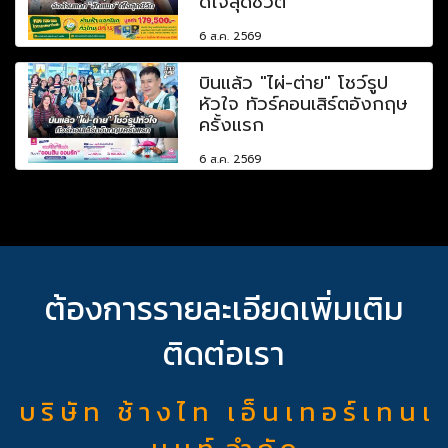
ดีใจสุดชีวิต
6 ส.ค. 2569
บินแล้ว "ไผ่-ต่าย" โชว์รูป
หัวใจ ทัวร์คอนเสิร์ตอังกฤษ
ครั้งแรก
6 ส.ค. 2569
ต้องการรายละเอียดเพิ่มเติม
ติดต่อเรา
บ ริ ษั ท ช้ า ง ไ ท เ อ็ น เ ท อ ร์ เ ท น เ