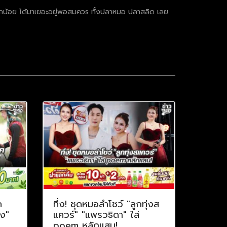
เล็กน้อย ได้มาเยอะอยู่พอสมควร ทั้งปลาหมอ ปลาสลิด เลย
ค
ทึ่ง! ชุดหมอลำโชว์ "ลูกทุ่งส
าง"
แควร์" "แพรวธิดา" ใส่
poem หลักแสน!