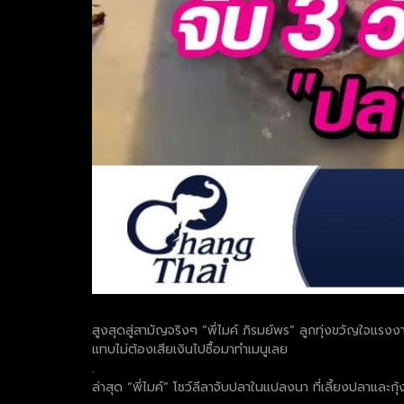
สูงสุดสู่สามัญจริงๆ “พี่ไมค์ ภิรมย์พร” ลูกทุ่งขวัญใจแรงง
แทบไม่ต้องเสียเงินไปซื้อมาทำเมนูเลย
.
ล่าสุด “พี่ไมค์” โชว์ลีลาจับปลาในแปลงนา ที่เลี้ยงปลาและกุ