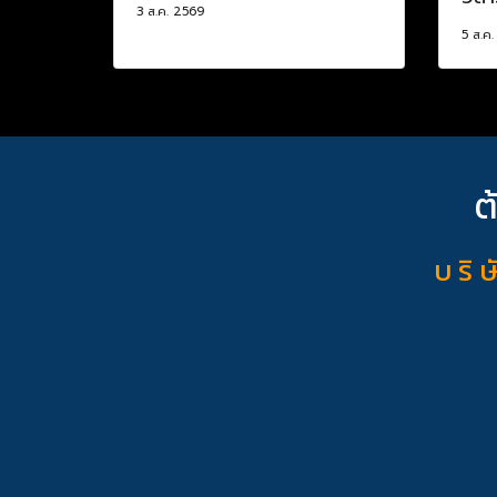
3 ส.ค. 2569
5 ส.ค
ต
บ ริ ษ