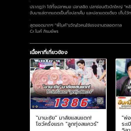
.
ปรากฏว่า ได้ทั้งปลาหมอ ปลาสลิด ปลาช่อนตัวบักใหญ่ “หลัง
จับมาแล่ตากแดดเป็นทั้งปลาเค็ม และปลาแดดเดียว เก็บไว้ท
.
สุดยอดมากๆ “พี่ไมค์”ขวัญใจคนใช้แรงงานตลอดกาล
Cr.ไมค์ ภิรมย์พร
เนื้อหาที่เกี่ยวข้อง
"มานะชัย" มาลัยแสนแตก!
"พ่อ
โชว์ครั้งแรก "ลูกทุ่งสแควร์"
ระเบ
วิล