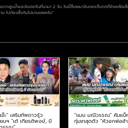
จากสูบน้ำและจับปลาในที่นามา 2 วัน วันนี้ก็เลยมาจับปลาเก็บตกที่ยังเหลือ
าน ไม่ต้องซื้อกินไปนานเลยครับ”
เอ๊ะ" เสริมทัพดาวรุ้ว
"แมน มณีวรรณ" คัมแบ็
ียบฯ "เต้ เกียรติพงษ์, บี
ทุ่มเทสุดตัว "หัวอกพ่อฮ้
าวรรณ"