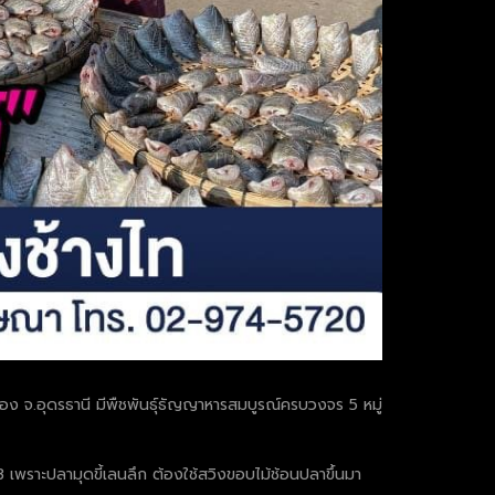
เมือง จ.อุดรธานี มีพืชพันธุ์ธัญญาหารสมบูรณ์ครบวงจร 5 หมู่
 3 เพราะปลามุดขี้เลนลึก ต้องใช้สวิงขอบไม้ช้อนปลาขึ้นมา