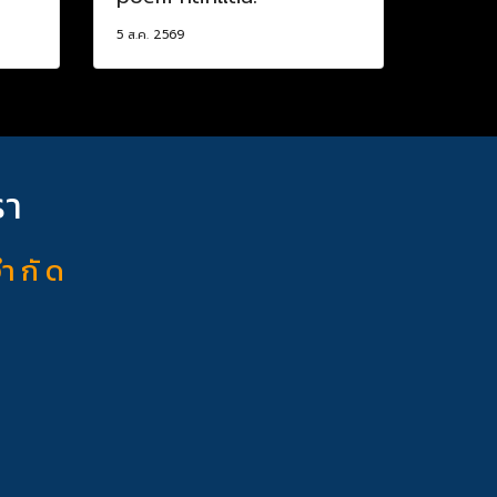
5 ส.ค. 2569
รา
จำ กั ด