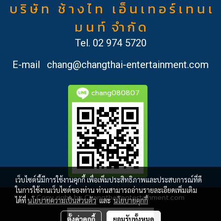
บ ริ ษั ท ช้ า ง ไ ท เ อ็ น เ ท อ ร์ เ ท น เ
ม น ท์ จำ กั ด
Tel.
02 974 5720
E-mail
chang@changthai-entertainment.com
chang080807
เว็บไซต์นี้มีการใช้งานคุกกี้ เพื่อเพิ่มประสิทธิภาพและประสบการณ์ที่ดี
ในการใช้งานเว็บไซต์ของท่าน ท่านสามารถอ่านรายละเอียดเพิ่มเติม
Copy right by Changthai-entertainment.com
ได้ที่
นโยบายความเป็นส่วนตัว
และ
นโยบายคุกกี้
ผู้เข้าชมวันนี้
4,428
ตั้งค่าคุกกี้
ยอมรับทั้งหมด