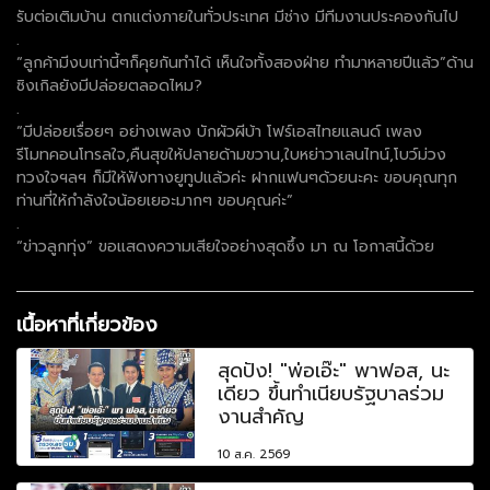
รับต่อเติมบ้าน ตกแต่งภายในทั่วประเทศ มีช่าง มีทีมงานประคองกันไป
.
“ลูกค้ามีงบเท่านี้ๆก็คุยกันทำได้ เห็นใจทั้งสองฝ่าย ทำมาหลายปีแล้ว”ด้าน
ซิงเกิลยังมีปล่อยตลอดไหม?
.
“มีปล่อยเรื่อยๆ อย่างเพลง บักผัวผีบ้า โฟร์เอสไทยแลนด์ เพลง
รีโมทคอนโทรลใจ,คืนสุขให้ปลายด้ามขวาน,ใบหย่าวาเลนไทน์,โบว์ม่วง
ทวงใจฯลฯ ก็มีให้ฟังทางยูทูปแล้วค่ะ ฝากแฟนๆด้วยนะคะ ขอบคุณทุก
ท่านที่ให้กำลังใจน้อยเยอะมากๆ ขอบคุณค่ะ”
.
“ข่าวลูกทุ่ง” ขอแสดงความเสียใจอย่างสุดซึ้ง มา ณ โอกาสนี้ด้วย
เนื้อหาที่เกี่ยวข้อง
สุดปัง! "พ่อเอ๊ะ" พาฟอส, นะ
เดียว ขึ้นทำเนียบรัฐบาลร่วม
งานสำคัญ
10 ส.ค. 2569