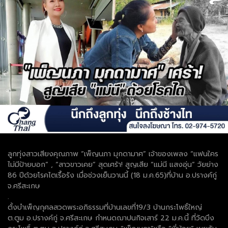
ลูกทุ่งสาวเสียงคุณภาพ “เพ็ญนภา มุกดามาศ” เจ้าของเพลง “แฟนใคร
ไม่มีป้ายบอก” , “สาวขาวเคย” สุดเศร้า! สูญเสีย “แม่นี แสงอุ่น” วัยย่าง
86 ปีด้วยโรคไตเรื้อรัง เมื่อช่วงเย็นวานนี้ (18 ม.ค.65)ที่บ้าน อ.ปรางค์กู่
จ.ศรีสะเกษ
.
ตั้งบำเพ็ญกุศลสวดพระอภิธรรมที่บ้านเลขที่19/3 บ้านกระโพธิ์ใหญ่
ต.ตูม อ.ปรางค์กู่ จ.ศรีสะเกษ กำหนดฌาปนกิจเสาร์ 22 ม.ค.นี้ ที่วัดบึง