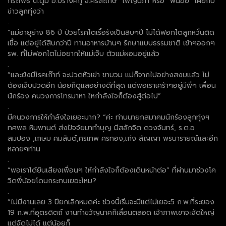
กระโพธิ์ ต.ตูม อ.ปรางค์กู่ จ.ศรีสะเกษ “เพ็ญนภา”หรือ “พี่น้อย” เผยกับ
ข่าวลูกทุ่งว่า
.
“แม่อายุย่าง 86 ปี ป่วยโรคไตเรื้อรังเป็นสิบๆปี ไม่ได้ฟอกไตลูกหวั่นติด
เชื้อ แต่อยู่ได้สิบกว่าปี ทานอาหารบ้านๆ รักษาแบบธรรมชาติ เข้าๆออกๆ
รพ. ที่ไม่ฟอกไตไม่อยากให้แม่เจ็บ ตัวแม่ผอมอยู่แล้ว
.
“และยังมีโรคเก๊าท์ จะปวดหัวเข่า ขาบวม แม่ก็จากไปอย่างสงบแล้ว ไม่
ต้องเจ็บปวดอีก น้อยก็ดูแลอย่างดีที่สุด แต่พอเราเศร้าๆอยู่มีพี่ๆ เพื่อน
นักร้อง คนวงการโทรมาหา ใหกำลังใจก็ต้องสู้ต่อไป”
.
มีคนวงการให้กำลังใจเยอะมาก? “ค่ะ ท่านนายกสมาคมนักร้องลูกทุ่งฯ
ทศพล หิมพานต์ ส่งปัจจัยมาทำบุญ มีสลักจิต ดวงจันทร์, ร.ต.อ
สมปอง ,เกษม คมสันต์,ศรเทพ ศรทอง,เก่ง สัญญา พรนารายณ์และอีก
หลายๆท่าน
.
“พอเราได้ยินเสียงเพื่อนๆ ให้กำลังใจก็ต้องเดินหน้าต่อ” ที่ผ่านมาช่วงโค
วิดพี่น้อยโดนกระทบเยอะไหม?
.
“ไม่มีงานเลย 3 ปียกเลิกหมดค่ะ ช่วงนี้เริ่มจะมีแต่ไม่เยอะ5 ก.พ.ที่ระยอง
19 ก.พ.ที่อุตรดิตถ์ งานทำขวัญนาคก็เลื่อนตลอด เจ้าภาพเขาจะจัดใหญ่
แต่จัดไม่ได้ แต่น้อยก็