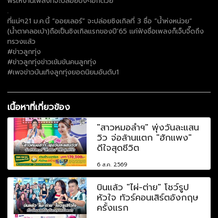
พรให้งานเพลงที่จะปล่อยปังๆอีกด้วย
.
ที่แน่ๆ21 ม.ค.นี้ “ออยเลอร์” จะปล่อยซิงเกิลที่ 3 ชื่อ “น้ำห่งหน่วย”
(น้ำตาคลอเบ้า)ถือเป็นซิงเกิลแรกของปี’65 แค่ฟังชื่อเพลงก็เจ็บจี๊ดถึง
ทรวงแล้ว
#ข่าวลูกทุ่ง
#ข่าวลูกทุ่งข่าวเข้มข้นคนลูกทุ่ง
#เพจข่าวบันเทิงลูกทุ่งยอดนิยมอันดับ1
เนื้อหาที่เกี่ยวข้อง
"สาวหมอลำฯ" พุ่งวันละแสน
วิว จ่อล้านแตก "ฮักแพง"
ดีใจสุดชีวิต
6 ส.ค. 2569
บินแล้ว "ไผ่-ต่าย" โชว์รูป
หัวใจ ทัวร์คอนเสิร์ตอังกฤษ
ครั้งแรก