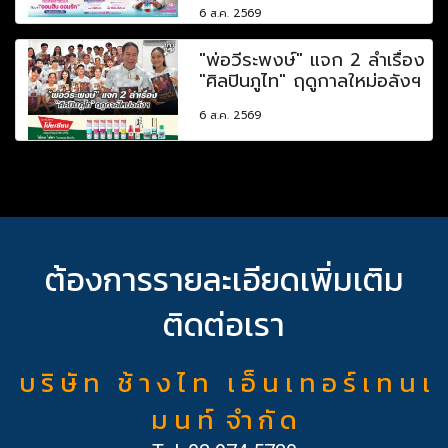
6 ส.ค. 2569
"พ่อวีระพงษ์" แจก 2 ลำเรื่อง
"ศิลปินภูไท" ฤดูกาลใหม่อลังฯ
6 ส.ค. 2569
ต้องการรายละเอียดเพิ่มเติม
ติดต่อเรา
บ ริ ษั ท ช้ า ง ไ ท เ อ็ น เ ท อ ร์ เ ท น เ
ม น ท์ จำ กั ด