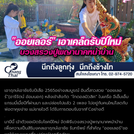
เอาฤกษ์เอาชัยรับปีเสือ 2565อย่างสมบูรณ์ อินดี้สาวสวย “ออยเลอ
ร์”(อารีรัตน์ อ้อมนอก) หลังเข้าสังกัด “ไทดอลมิวสิค” ในเครือ จีเอ็มเอ็ม
แกรมมี่เมื่อปีที่ผ่านมา และปล่อยไปแล้ว 2 เพลง ไปอยู่กับคนใหม่โลดกับ
พ่อตาคุยง่าย แม่ยายใจดี ได้รับการตอบรับจากFCอย่างดี
.
มาปีนี้ เจ้าตัวขอเปิดรับโชคปีใหม่ จัดพิธีบวงสรวงปู่พญานาคหน้าบ้าน
เพื่อความเป็นสิริมงคลเอาฤกษ์เอาชัย รับทรัพย์ ที่สำคัญ “ออยเลอร์”ขอ