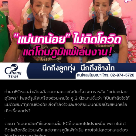
ทำเอาFCหมอลำเสียงอีสานตกอกตกใจกันทั้งวงการ หลัง “แม่นกน้อย
อุไรพร” โพสต์รูปใส่เครื่องช่วยหายใจ ชู 2 นิ้วแคปชั่นว่า “เป็นกำลังใจให้
แม่ด้วยนะ”ทุกคนห่วงใย ส่งกำลังใจและสงสัยแม่นกน้อยป่วยหนักหรือ
เกิดเรื่องอะไร?
.
ต่อมา “แม่นกน้อย”ชี้แจงผ่านสื่อ FCก็โล่งอกไปเปราะหนึ่ง เพราะไม่ได้
ติดโควิดหรือป่วยหนัก แต่อาการภูมิแพ้กำเริบ หายใจไม่สะดวกเลยต้อง