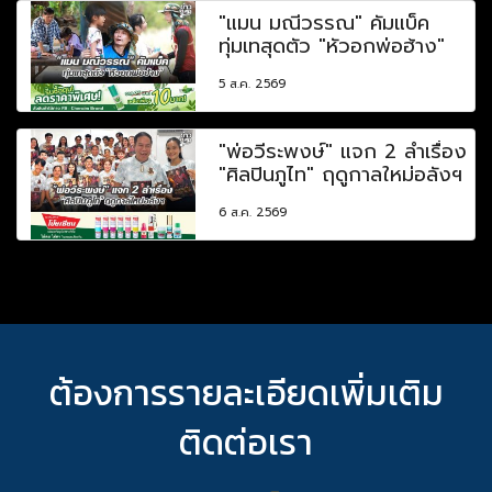
"แมน มณีวรรณ" คัมแบ็ค
ทุ่มเทสุดตัว "หัวอกพ่อฮ้าง"
5 ส.ค. 2569
"พ่อวีระพงษ์" แจก 2 ลำเรื่อง
"ศิลปินภูไท" ฤดูกาลใหม่อลังฯ
6 ส.ค. 2569
ต้องการรายละเอียดเพิ่มเติม
ติดต่อเรา