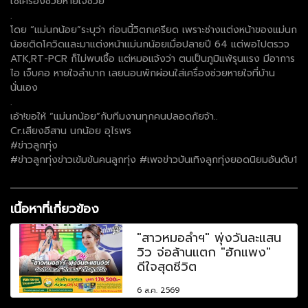
ใช้เครื่องช่วยหายใจช่วย
.
โดย “แม่นกน้อย”ระบุว่า ก่อนนี้วิตกเครียด เพราะช่างแต่งหน้าของแม่นก
น้อยติดโควิดและมาแต่งหน้าแม่นกน้อยเมื่อปลายปี 64 แต่พอไปตรวจ
ATK,RT-PCR ก็ไม่พบเชื้อ แต่หมอแจ้งว่า ตนเป็นภูมิแพ้รุนแรง มีอาการ
ไอ เจ็บคอ หายใจลำบาก เลยนอนพักผ่อนใส่เครื่องช่วยหายใจที่บ้าน
นั่นเอง
.
เอ้า!ขอให้ “แม่นกน้อย”กับทีมงานทุกคนปลอดภัยจ้า..
Cr.เสียงอีสาน นกน้อย อุไรพร
#ข่าวลูกทุ่ง
#ข่าวลูกทุ่งข่าวเข้มข้นคนลูกทุ่ง #เพจข่าวบันเทิงลูกทุ่งยอดนิยมอันดับ1
เนื้อหาที่เกี่ยวข้อง
"สาวหมอลำฯ" พุ่งวันละแสน
วิว จ่อล้านแตก "ฮักแพง"
ดีใจสุดชีวิต
6 ส.ค. 2569