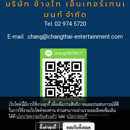
บ ริ ษั ท ช้ า ง ไ ท เ อ็ น เ ท อ ร์ เ ท น เ
ม น ท์ จำ กั ด
Tel.
02 974 5720
E-mail
chang@changthai-entertainment.com
chang080807
เว็บไซต์นี้มีการใช้งานคุกกี้ เพื่อเพิ่มประสิทธิภาพและประสบการณ์ที่ดี
ในการใช้งานเว็บไซต์ของท่าน ท่านสามารถอ่านรายละเอียดเพิ่มเติม
Copy right by Changthai-entertainment.com
ได้ที่
นโยบายความเป็นส่วนตัว
และ
นโยบายคุกกี้
ผู้เข้าชมทั้งหมด
4,562,037
ตั้งค่าคุกกี้
ยอมรับทั้งหมด