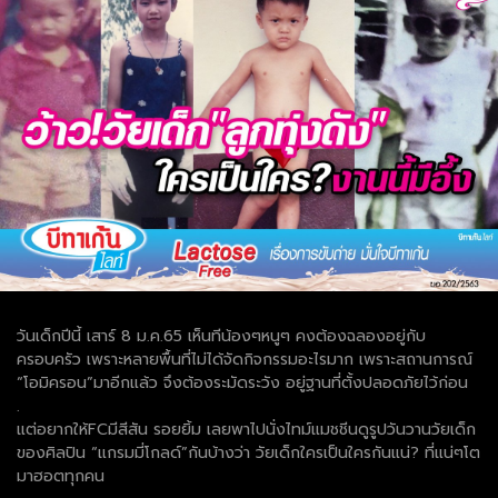
วันเด็กปีนี้ เสาร์ 8 ม.ค.65 เห็นทีน้องๆหนูๆ คงต้องฉลองอยู่กับ
ครอบครัว เพราะหลายพื้นที่ไม่ได้จัดกิจกรรมอะไรมาก เพราะสถานการณ์
“โอมิครอน”มาอีกแล้ว จึงต้องระมัดระวัง อยู่ฐานที่ตั้งปลอดภัยไว้ก่อน
.
แต่อยากให้FCมีสีสัน รอยยิ้ม เลยพาไปนั่งไทม์แมชชีนดูรูปวันวานวัยเด็ก
ของศิลปิน “แกรมมี่โกลด์”กันบ้างว่า วัยเด็กใครเป็นใครกันแน่? ที่แน่ๆโต
มาฮอตทุกคน