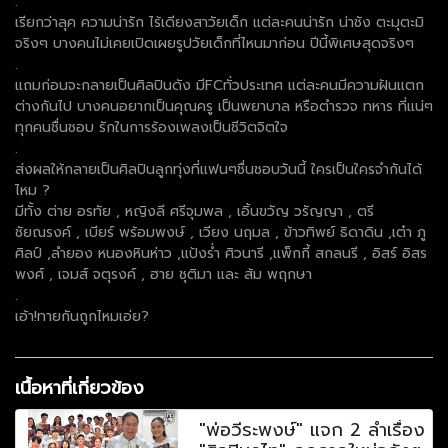
.
เรียกว่าลุค ความน่ารัก ไร้เดียงสาวัยเด็ก แต่ละคนน่ารัก น่าชัง ตะมุตะมิ
จริงๆ บางคนไม่เคยเปิดเผยรูปวัยเด็กที่ไหนมาก่อน ปีนี้พิเศษสุดจริงๆ
.
แถมก่อนจะกลายเป็นศิลปินดัง มีFCทั่วประเทศ แต่ละคนมีความฝันแตก
ต่างกันไป บางคนอยากเป็นคุณครู เป็นพยาบาล หรือตำรวจ ทหาร ที่แน่ๆ
ทุกคนชื่นชอบ รักในการร้องเพลงเป็นชีวิตจิตใจ
.
ส่งผลให้กลายเป็นศิลปินลูกทุ่งที่แฟนๆชื่นชอบวันนี้ ใครเป็นใครจำกันได้
ไหม ?
มีทั้ง ต่าย อรทัย , หญิงลี ศรีจุมพล , เอิ้นขวัญ วรัญญา , ตรี
ชัยณรงค์ , เบียร์ พร้อมพงษ์ , เวียง นฤมล , ข้าวทิพย์ ธิดาดิน ,เต๋า ภู
ศิลป์ ,ลำยอง หนองหินห่าว ,แป้งร่ำ ศิวนารี ,แพ็กกี้ สกลนรี , อิสร์ อิสร
พงศ์ , เจมส์ จตุรงค์ , ฮาย ชุติมา และ ส้ม พฤกษา
.
เอ้า!ทายกันถูกไหมเอ่ย?
เนื้อหาที่เกี่ยวข้อง
"พ่อวีระพงษ์" แจก 2 ลำเรื่อง