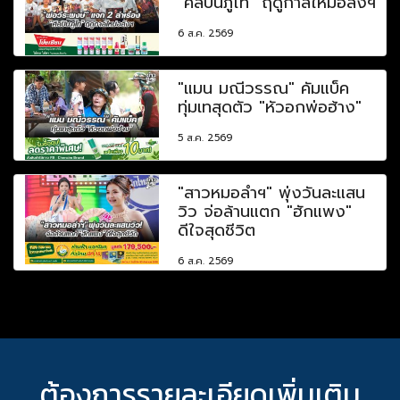
"ศิลปินภูไท" ฤดูกาลใหม่อลังฯ
6 ส.ค. 2569
"แมน มณีวรรณ" คัมแบ็ค
ทุ่มเทสุดตัว "หัวอกพ่อฮ้าง"
5 ส.ค. 2569
"สาวหมอลำฯ" พุ่งวันละแสน
วิว จ่อล้านแตก "ฮักแพง"
ดีใจสุดชีวิต
6 ส.ค. 2569
ต้องการรายละเอียดเพิ่มเติม