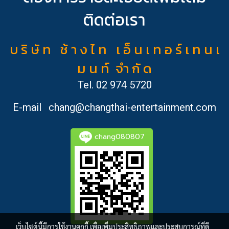
ติดต่อเรา
บ ริ ษั ท ช้ า ง ไ ท เ อ็ น เ ท อ ร์ เ ท น เ
ม น ท์ จำ กั ด
Tel.
02 974 5720
E-mail
chang@changthai-entertainment.com
chang080807
เว็บไซต์นี้มีการใช้งานคุกกี้ เพื่อเพิ่มประสิทธิภาพและประสบการณ์ที่ดี