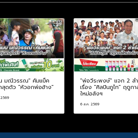
น มณีวรรณ" คัมแบ็ค
"พ่อวีระพงษ์" แจก 2 ลำ
เทสุดตัว "หัวอกพ่อฮ้าง"
เรื่อง "ศิลปินภูไท" ฤดูกา
ใหม่อลังฯ
. 2569
6 ส.ค. 2569