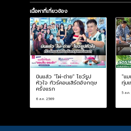
เนื้อหาที่เกี่ยวข้อง
บินแล้ว "ไผ่-ต่าย" โชว์รูป
"แม
หัวใจ ทัวร์คอนเสิร์ตอังกฤษ
ทุ่ม
ครั้งแรก
5 ส.ค
6 ส.ค. 2569