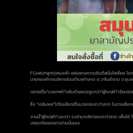
FCแฟนๆลูกทุ่งหมอลำ แห่แสดงความยินดีสนั่นโซเชี่ยล โอกาส
นายกองค์การบริหารส่วนตำบลท่าลาด อ.วารินชำราบ จ.อุบลร
.
กลายเป็น"นายกฯหำ"ขยับตำแหน่งสูงกว่า"ผู้ใหญ่หำ"เรียบร้อ
.
ซึ่ง "เฉลิมพล"ได้รับเลือกเป็นนายกอบต.ท่าลาด ในการเลือก
.
งานนี้"ผู้ใหญ่หำ"บอกว่า จะเข้ามาบริหารอบต.ท่าลาด เพื่อ
ปลอดภัยของชาวบ้านนั่นเอง