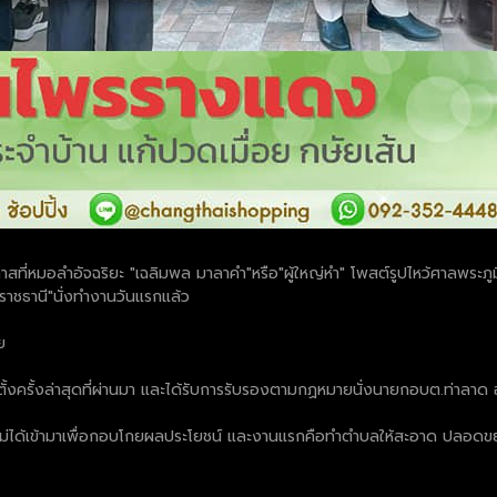
ที่หมอลำอัจฉริยะ "เฉลิมพล มาลาคำ"หรือ"ผู้ใหญ่หำ" โพสต์รูปไหว้ศาลพระภูมิ
าชธานี"นั่งทำงานวันแรกแล้ว
ย
ตั้งครั้งล่าสุดที่ผ่านมา และได้รับการรับรองตามกฏหมายนั่งนายกอบต.ท่าลาด
ให้ ไม่ได้เข้ามาเพื่อกอบโกยผลประโยชน์ และงานแรกคือทำตำบลให้สะอาด ปลอดข