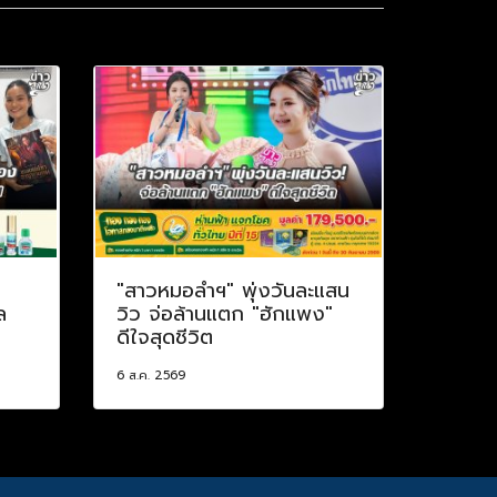
"สาวหมอลำฯ" พุ่งวันละแสน
ล
วิว จ่อล้านแตก "ฮักแพง"
ดีใจสุดชีวิต
6 ส.ค. 2569