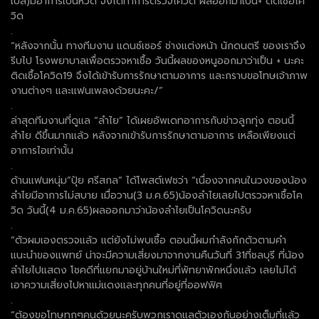
เบส)มีอาการเป็นหวัด จึงได้ทำการตรวจโควิด ผลออกมาเป็น+ ติดเชื้อโค
วิด
.
“หลังจากนั้น ทางทีมงาน แดนซ์เซอร์ ช่างแต่งหน้า นักดนตรี ของเราจึง
รีบไป โรงพยาบาลเพื่อตรวจหาเชื้อ วันนี้ผลของหนูออกมาว่าเป็น + นะคะ
ติดเชื้อโควิด19 จึงได้เข้ารับการรักษาตามอาการ และกราบขอโทษเจ้าภาพ
งานต่างๆ และแฟนเพลงด้วยนะคะ/”
.
ล่าสุดทีมงานที่ดูแล “ลำไย” ได้เผยอัพเดทอาการกับข่าวลูกทุ่ง ตอนนี้
ลำไย ดีขึ้นมากแล้ว หลังจากเข้ารับการรักษาตามอาการ เหลือเพียงแต่
อาการไอเท่านั้น
.
ด้านแฟนหนุ่ม”ปุ้ย ศรีสกล” ได้โพสต์เฟซว่า “เนื่องจากคนในวงของน้อง
ลำไยมีอาการไม่สบาย เมื่อวาน(3 ม.ค.65)น้องลำไยเลยไปตรวจหาเชื้อโค
วิด วันนี้(4 ม.ค.65)ผลออกมาว่าน้องลำไยเป็นโควิดนะครับ
.
“ตัวผมเองตรวจแล้ว แต่ยังไม่พบเชื้อ ตอนนี้ผมกำลังกักตัวตามคำ
แนะนำของแพทย์ น่าจะมีความเสี่ยงมาจากงานคืนวันที่ 31ที่ชลบุรี ที่น้อง
ลำไยไปแสดง โชคดีที่แยกมาอยู่บ้านใหม่ที่พัทยาพักหนึ่งแล้ว เลยไม่ได้
เอาความเสี่ยงไปหาแม่แดงและทุกคนที่อยู่ที่ออฟฟิศ
.
“ต้องขอโทษทุกๆคนด้วยนะครับพวกเราดูแลตัวเองกันอย่างเต็มที่แล้ว