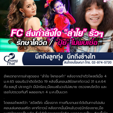
อัพเดทอาการล่าสุดของ “ลำไย ไหทองคำ” หลังจากเจ้าตัวโพสต์เมื่อ 4
ม.ค.65 ยอมรับว่าติดโควิด 19 หลังขึ้นคอนเสิร์ตเคาท์ดาวน์ 31 ธ.ค.64
ที่จ.ชลบุรี ปรากฏว่า มีนักร้อง,มือเบสในวงไม่สบาย ตรวจพบโควิด และ
เธอไปตรวจทันที ผลออกมา 4 ม.ค.เป็นบวก
.
โดยเธอโพสต์ว่า “สวัสดีค่ะ เนื่องจาก ทางทีมงานเราได้เดินทางไปเล่น
คอนเล่นคอนเสริต เคาท์ดาวน์ หลังจากนั้นมีคนในวง(นักร้องชาย,มือ