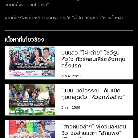
แต่มันก็พลาดจนได้ครับ”
.
งานนี้มีFCส่งกำลังใจ เมนท์รัวๆขอให้ “ลำไย ไหทองคำ”หายเร็วๆจ้า
เนื้อหาที่เกี่ยวข้อง
บินแล้ว "ไผ่-ต่าย" โชว์รูป
หัวใจ ทัวร์คอนเสิร์ตอังกฤษ
ครั้งแรก
6 ส.ค. 2569
"แมน มณีวรรณ" คัมแบ็ค
ทุ่มเทสุดตัว "หัวอกพ่อฮ้าง"
5 ส.ค. 2569
"สาวหมอลำฯ" พุ่งวันละแสน
วิว จ่อล้านแตก "ฮักแพง"