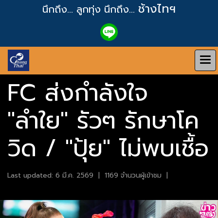
ช้างไทฯ
นึกถึง... ลูกทุ่ง
นึกถึง...
FC ส่งกำลังใจ
"ลำใย" รัวๆ รักษาโค
วิด / "ปุ้ย" ไม่พบเชื้อ
Last updated: 6 มี.ค. 2569
|
1169 จำนวนผู้เข้าชม
|