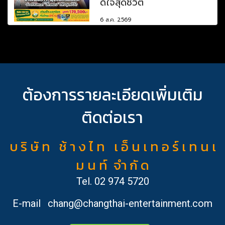
ดีใจสุดชีวิต
6 ส.ค. 2569
ต้องการรายละเอียดเพิ่มเติม
ติดต่อเรา
บ ริ ษั ท ช้ า ง ไ ท เ อ็ น เ ท อ ร์ เ ท น เ
ม น ท์ จำ กั ด
Tel.
02 974 5720
E-mail
chang@changthai-entertainment.com