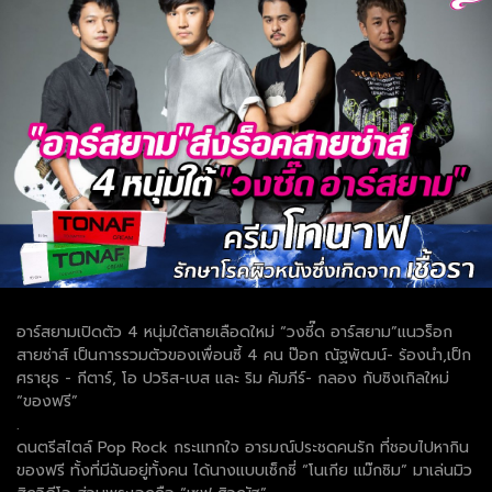
อาร์สยามเปิดตัว 4 หนุ่มใต้สายเลือดใหม่ “วงซี๊ด อาร์สยาม”แนวร็อก
สายซ่าส์ เป็นการรวมตัวของเพื่อนซี้ 4 คน ป๊อก ณัฐพัฒน์- ร้องนำ,เป็ก
ศรายุธ - กีตาร์, โอ ปวริส-เบส และ ริม คัมภีร์- กลอง กับซิงเกิลใหม่
“ของฟรี”
.
ดนตรีสไตล์ Pop Rock กระแทกใจ อารมณ์ประชดคนรัก ที่ชอบไปหากิน
ของฟรี ทั้งที่มีฉันอยู่ทั้งคน ได้นางแบบเซ็กซี่ “โนเกีย แม๊กซิม” มาเล่นมิว