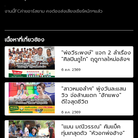
.
งานนี้FCค่ายอาร์สยาม คงต้องส่งเสียงเชียร์หนักๆแล้ว
เนื้อหาที่เกี่ยวข้อง
"พ่อวีระพงษ์" แจก 2 ลำเรื่อง
"ศิลปินภูไท" ฤดูกาลใหม่อลังฯ
6 ส.ค. 2569
"สาวหมอลำฯ" พุ่งวันละแสน
วิว จ่อล้านแตก "ฮักแพง"
ดีใจสุดชีวิต
6 ส.ค. 2569
"แมน มณีวรรณ" คัมแบ็ค
ทุ่มเทสุดตัว "หัวอกพ่อฮ้าง"