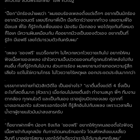
สิกวิดีโอ ส่วนพระเอกคือ “เซฟ ศิวณัฐ”
.
“ป๊อก”นักร้องนำเผยว่า “ผมชอบร้องเพลงตั้งแต่เด็กๆ อยากเป็นนักร้อง
อยากมีวงดนตรี เลยปรึกษาพี่เป๊ก มือกีตาร์ว่าอยากทำวง เลยตามพี่โอ
มือเบส พี่โอ ก็รู้จักกับเพื่อนของ น้องริม มือกลอง พอได้คุยกันทั้งหมด
ก็โอเค มีความฝันเหมือนกัน คืออยากมีวงเป็นของตัวเอง อยากเป็นที่
รู้จัก มีเอฟซี เลยได้มารวมตัวกันครับผม”
.
“เพลง ‘ของฟรี’ แนวร็อกเท่ๆ ไม่โหวกเหวกโวยวายเกินไป อยากให้คน
ฟังเนื้อหาของเพลง เข้าใจความเจ็บปวดของคนที่ถูกคนรักหักหลังไปกับ
คนอื่น ทั้งที่รู้จักกันไม่นาน ส่วนการร้อง ผมพยายามถ่ายทอดความรู้สึก
เสียใจ แต่ไม่ใช่ความโกรธ ไม่โวยวายไร้เหตุผล ออกประชดประชันมากกว่า
.
บรรยากาศถ่ายทำมิวสิกวิดีโอ เป็นอย่างไร? “เราตื่นตั้งแต่ตี 4 ซึ่งเป็น
อะไรที่สดชื่นมาก (หัวเราะ) เมื่อก่อนไม่เคยตื่นเช้า ทำงานสนุก พี่ๆ ทีมงาน
ตากล้อง ทุกคนใจดี และเป็นกันเอง เราอยู่จนปิดกองเลย ดูฉากที่
นางเอกนอกใจ แล้วพระเอกร้องไห้ ก็รู้สึกอินไปกับเพลง เพราะเวลาเห็น
น้ำตาผู้ชายแล้วมันน่าสงสารครับ
.
“ก็อยากฝากพี่ๆ น้องๆ ซิงเกิล ‘ของฟรี’ อยากให้ทุกคนลองตั้งใจฟังดู
เนื้อหาเข้ากับยุคสมัย กับการโดนคนรักนอกใจ โดนหักหลังแบบเสี้ยว
วินาที มาอยู่อาร์สยาม บอกได้คำเดียวว่าเราไม่ได้มาเล่นๆครับผม”