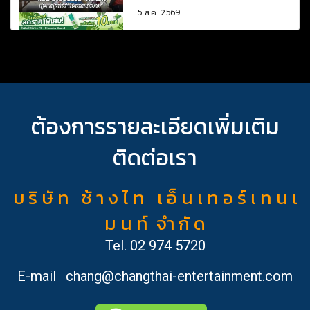
5 ส.ค. 2569
ต้องการรายละเอียดเพิ่มเติม
ติดต่อเรา
บ ริ ษั ท ช้ า ง ไ ท เ อ็ น เ ท อ ร์ เ ท น เ
ม น ท์ จำ กั ด
Tel.
02 974 5720
E-mail
chang@changthai-entertainment.com