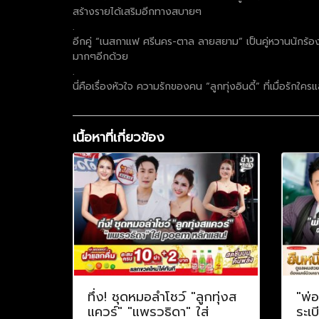
สร้างรายได้เสริมอีกทางสบายๆ
.
อีกคู่ “เนสกาแฟ ศรีนคร-ตาล ลายสยาม” เป็นคู่หวานนักร้อง
มากๆอีกด้วย
.
นี่คือเรื่องหัวใจ ความรักของคน “ลูกทุ่งอินดี้” ที่เมื่อรั
เนื้อหาที่เกี่ยวข้อง
ทึ่ง! ชุดหมอลำโชว์ "ลูกทุ่งส
"พ่อ
แควร์" "แพรวธิดา" ใส่
ระเบ