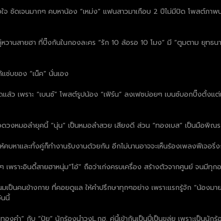
จริงใจ ชัดเจนมากๆ คบหาน้อง “เหม่ง” แฟนสาวมาเกือบ 2 ปีไม่มีปิด โพสต์ภา
ู่หวานสายฮา ที่ปิ๊งกันในกองละคร “รัก 10 ล้อรอ 10 โมง” มี “ตูมตาม ยุทธนา” 
้แซ่บของ “เน็ค” นั่นเอง
ปิดแล้ว เพราะ “เบนซ์” โพสต์รูปน้อง “เฟิร์น” ลงเฟซบ่อยๆ เบนซ์บอกปิ๊งตั้งแต่แร
ดวงหมอลำยุคนี้ “นุ่น” เป็นหมอลำสวย เสียงดี ส่วน “ทองเบส” เป็นมือพิณระ
ียวให้คบหาและทั้งคู่ก็ทำงานรับงานด้วยกัน อีกไม่นานอาจจะเห็นร้องเพลงฟีเจอริ่งก
 เพราะอินดี้สายฮาหนุ่ม”โอ้” ถือว่าเก่งครบเครื่อง สร้างตัวจากศูนย์ จนมีทุ
ป็นคนข้างกาย ที่คอยดูแล ให้คำปรึกษาทุกๆอย่าง เพราะแรกรู้จัก “น้องมาย” 
นนี้
ไย ไหทองคำ” กับ “ปุ้ย” นักร้องนำวงL.กฮ. คู่นี้เข้ากันเป็นปี่เป็นขลุ่ย เพราะเป