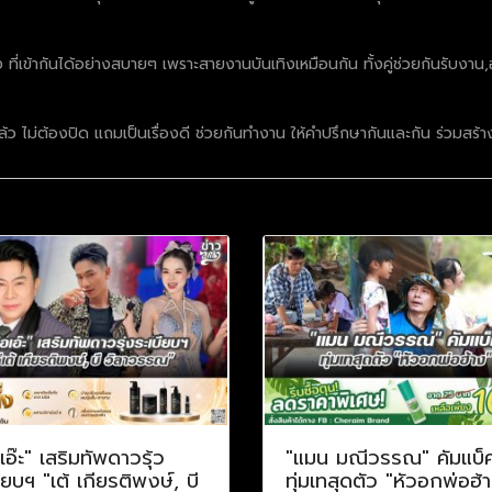
 ที่เข้ากันได้อย่างสบายๆ เพราะสายงานบันเทิงเหมือนกัน ทั้งคู่ช่วยกันรับง
กใครแล้ว ไม่ต้องปิด แถมเป็นเรื่องดี ช่วยกันทำงาน ให้คำปรึกษากันและกัน ร่วมส
เอ๊ะ" เสริมทัพดาวรุ้ว
"แมน มณีวรรณ" คัมแบ็
ียบฯ "เต้ เกียรติพงษ์, บี
ทุ่มเทสุดตัว "หัวอกพ่อฮ้