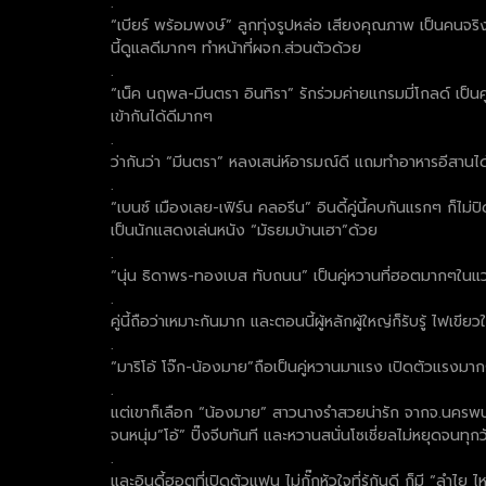
.
“เบียร์ พร้อมพงษ์” ลูกทุ่งรูปหล่อ เสียงคุณภาพ เป็นคน
นี้ดูแลดีมากๆ ทำหน้าที่ผจก.ส่วนตัวด้วย
.
“เน็ค นฤพล-มีนตรา อินทิรา” รักร่วมค่ายแกรมมี่โกลด์ เป็นค
เข้ากันได้ดีมากๆ
.
ว่ากันว่า “มีนตรา” หลงเสน่ห์อารมณ์ดี แถมทำอาหารอีสานได
.
“เบนซ์ เมืองเลย-เฟิร์น คลอรีน” อินดี้คู่นี้คบกันแรกๆ ก็ไม่
เป็นนักแสดงเล่นหนัง “มัธยมบ้านเฮา”ด้วย
.
“นุ่น ธิดาพร-ทองเบส ทับถนน” เป็นคู่หวานที่ฮอตมากๆในแว
.
คู่นี้ถือว่าเหมาะกันมาก และตอนนี้ผู้หลักผู้ใหญ่ก็รับรู้ ไฟเข
.
“มาริโอ้ โจ๊ก-น้องมาย”ถือเป็นคู่หวานมาแรง เปิดตัวแรงมากๆ
.
แต่เขาก็เลือก “น้องมาย” สาวนางรำสวยน่ารัก จากจ.นครพนมเ
จนหนุ่ม”โอ้” ปิ๊งจีบทันที และหวานสนั่นโซเชี่ยลไม่หยุดจนทุกวั
.
และอินดี้ฮอตที่เปิดตัวแฟน ไม่กั๊กหัวใจที่รู้กันดี ก็มี “ลำ