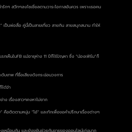
พน่ารักๆ สวีทๆลงโซเชี่ยลตามวาระโอกาสอันควร เพราะเธอคน
เป็นพ่อสื่อ คู่นี้เป็นสายเที่ยว สายกิน สายสนุกสนาน ทำให้
กเห็นในFB แม้อายุห่าง 11 ปีก็ไร้ปัญหา ซึ่ง “น้องเฟิร์น”ก็
ดับเทพ ที่ชื่อเสียงดังกระฉ่อนวงการ
็ได้จ้า
กอย่าง เรื่องสาวๆคงหาไม่ยาก
คือติดตามหนุ่ม “โอ้” และทักเพื่อขอคำปรึกษาเรื่องต่างๆ
็นนักร้องเหมือนกัน และยังขยันช่วยกันขายของออนไลน์เก่งมาก