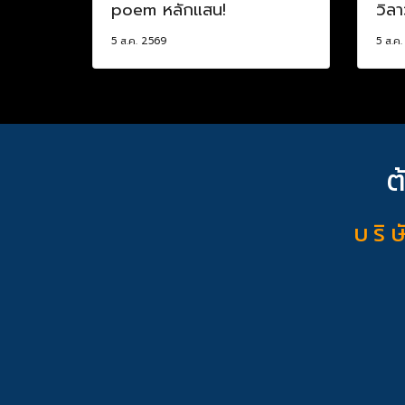
poem หลักแสน!
วิล
5 ส.ค. 2569
5 ส.ค
ต
บ ริ ษ