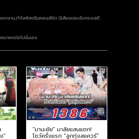
าน,ออกงาน,ทำไลฟ์สตรีมคอนเสิร์ต มีเสียงตอบรับกระแสดี
ร้างอนาคตต่อไปนั่นเอง
ค
"มานะชัย" มาลัยแสนแตก!
าง"
โชว์ครั้งแรก "ลูกทุ่งสแควร์"