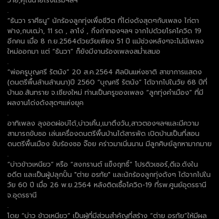
วาย,คุณนายโรงแรมฯลฯ
.
“ธันวา ราศีธนู” นักร้องลูกทุ่งเพื่อชีวิต ที่โด่งดังสุดๆกับเพลง ไก่ตา
ฟาง,กบเฒ่า, 11 รด , ลาโง่ , กิ้งก่าทองฯลฯ จากไปด้วยโรคโควิด 19
อีกคน เมื่อ 8 ก.ย.2564ด้วยวัยเพียง 51 ปี แม้ช่วงหลังๆจะไม่มีเพลง
ใหม่ออกมา แต่ “ธันวา” ก็ยังมีงานร้องเพลงสม่ำเสมอ
.
“พ่อครูบุญศรี รัตนัง” 20 ส.ค.2564 ศิลปินแห่งชาติ สาขาการแสดง
(ดนตรีพื้นล้านล้านนา)ปี 2560 “บุญศรี รัตนัง” ได้จากไปในวัย 68 ปีที่
บ้านอ.สันทราย จ.เชียงใหม่ ท่านเป็นครูของเพลง “ลูกทุ่งคำเมือง” ที่มี
ผลงานโด่งดังสุดๆแห่งยุค
.
อาทิเพลง ลุงอดผ่อบ่ได้,บ่าวเคิ้น,เมาตึงวัน,สาวตองฯลฯและมีความ
สามารถขับซอ เล่นเครื่องดนตรีพื้นบ้านได้สารพัด เปิดบ้านเป็นที่สอน
ดนตรีพื้นเมือง ขับร้องซอ จ๊อย คร่าวมาเนิ่นนาน มีลูกศิษย์ลูกหามากมาย
.
“บ่าวข้าวเหนียว” หรือ “สงกรานต์ แข็งฤทธิ์” โปรดิวเซอร์,ดีเจ.ดังใน
อดีต และเป็นผู้ปลุกปั้น "ต่าย อรทัย" และนักร้องลูกทุ่งดังๆ ได้จากไปใน
วัย 60 ปี เมื่อ 26 พ.ย.2564 หลังติดเชื้อโควิด-19 ที่รพ.ศูนย์อุดรธานี
จ.อุดรธานี
.
โดย “บ่าว ข้าวเหนียว” เป็นผู้ที่มีส่วนสำคัญที่สร้าง “ต่าย อรทัย”ให้มีผล