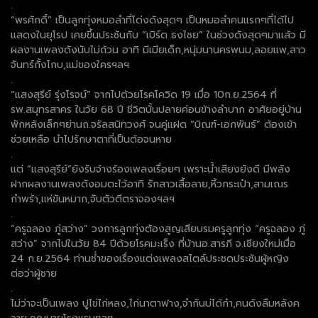
.
“พรศักดิ์” เป็นลูกทุ่งหมอลำที่โด่งดังสุดๆ เป็นหมอลำคนแรกๆที่ได้ไป
แสดงในยุโรป เคยขึ้นประชันกับ “เบิร์ด ธงไชย” ในช่วงดังสุดๆมาแล้ว มี
ผลงานเพลงดังนับไม่ถ้วน อาทิ มีเมียเด็ก,หนุ่มนานครพนม,ลอยแพ,สาว
จันทร์กั้งโกบ,แม่ของใครฯลฯ
.
“แสงสุรีย์ รุ่งโรจน์” จากไปด้วยโรคโควิด 19 เมื่อ 10ก.ย.2564 ที่
รพ.สมุทรสาคร ในวัย 68 ปี ชีวิตบั้นปลายค่อนข้างลำบาก อาศัยอยู่บ้าน
พักหลังเล็กๆย่านถ.จรัลสนิทวงศ์ จนคู่แฝด “บิณฑ์-เอกพันธ์” ต้องเข้า
ช่วยเหลือ นำไปรักษาตาที่เป็นต้อจนหาย
.
แต่ “แสงสุรีย์”ยังรับจ้างร้องเพลงเรื่อยๆ เพราะน้ำเสียงยังดี มีพลัง
ฝากผลงานเพลงดังอมตะไว้อาทิ รักสาวเสื้อลาย,หิ้วกระเป๋า,สามเณร
กำพร้า,แห่ขันหมาก,จับตัวตีตราจองฯลฯ
.
“ครูฉลอง ภู่สว่าง” วงการลูกทุ่งต้องสูญเสียบรมครูลูกทุ่ง “ครูฉลอง ภู่
สว่าง” จากไปในวัย 84 ปีด้วยโรคมะเร็ง ที่บ้านอ.สารภี จ.เชียงใหม่เมื่อ
24 ก.ย.2564 ท่านช่ำของเรื่องแต่งเพลงสไตล์ประชดประชันผู้หญิง
ต่อว่าผู้ชาย
.
ไม่ว่าจะเป็นเพลง ปูไข่ไก่หลง,ไก่นาตาฟาง,จำกันบ่ได้ก๋า,คนดังลืมหลังค