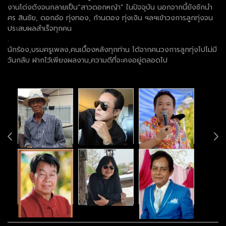
งานโด่งดังจนกลายเป็น”สาวดอกหญ้า” ในปัจจุบัน นอกจากนี้ยังชักนำ
ศร สินชัย, ดอกอ้อ ทุ่งทอง, ก้านตอง ทุ่งเงิน ฯลฯเข้าวงการลูกทุ่งจน
ประสบผลสำเร็จทุกคน
.
นักร้อง,บรมครูเพลง,คนเบื้องหลังทุกท่าน ได้จากคนวงการลูกทุ่งไปไม่มี
วันกลับ ฝากไว้เพียงผลงาน,ความดีที่จะคงอยู่ตลอดไป