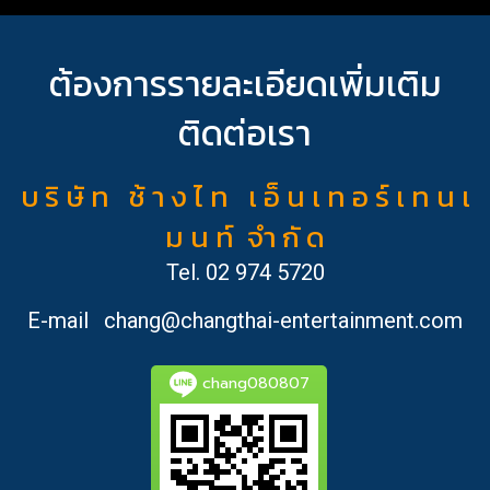
ต้องการรายละเอียดเพิ่มเติม
ติดต่อเรา
บ ริ ษั ท ช้ า ง ไ ท เ อ็ น เ ท อ ร์ เ ท น เ
ม น ท์ จำ กั ด
Tel.
02 974 5720
E-mail
chang@changthai-entertainment.com
chang080807