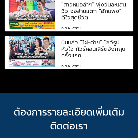
"สาวหมอลำฯ" พุ่งวันละแสน
วิว จ่อล้านแตก "ฮักแพง"
ดีใจสุดชีวิต
6 ส.ค. 2569
บินแล้ว "ไผ่-ต่าย" โชว์รูป
หัวใจ ทัวร์คอนเสิร์ตอังกฤษ
ครั้งแรก
6 ส.ค. 2569
ต้องการรายละเอียดเพิ่มเติม
ติดต่อเรา