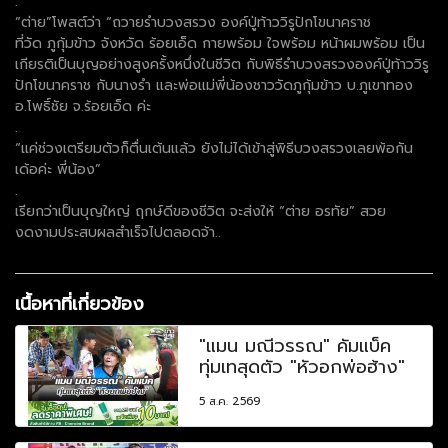
.
“ต่าย”โพสต์ว่า “ถวายรำบวงสรวง องค์ปู่ท้าววิรูปักโขนาคราช
ที่วัด ภูกุ้มข้าว จังหวัด ร้อยเอ็ด กายพร้อม ใจพร้อม หน้าผมพร้อม เป็น
เกียรติเป็นบุญอย่างสูงครั้งหนึ่งในชีวิต กับพิธีรำบวงสรวงองค์ปู่ท้าววิรู
ปักโขนาคราช กับนางรำ และพ่อแม่พี่น้องชาววัดภูกุ้มข้าว บ.ภูเขาทอง
อ.โพธิ์ชัย จ.ร้อยเอ็ด ค่ะ
.
“แค่ช่วงเตรียมตัวก็ตื่นเต้นแล้ว ยังไม่ได้เข้าสู่พิธีบวงสรวงเลยพ้อกัน
เด้อค่ะ พี่น้อง”
.
เรียกว่าเป็นบุญใหญ่ ฤกษ์ดีของชีวิต จะส่งให้ “ต่าย อรทัย” สวย
งดงามประสบผลสำเร็จไปตลอดจ้า..
เนื้อหาที่เกี่ยวข้อง
"แมน มณีวรรณ" คัมแบ็ค
ทุ่มเทสุดตัว "หัวอกพ่อฮ้าง"
5 ส.ค. 2569