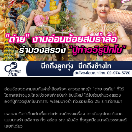
อ่อนช้อยงดงามสมกับคำร่ำลือจริงๆ สาวดอกหญ้า “ต่าย อรทัย” ที่ได้
โอกาสสร้างบุญใหญ่ช่วงส่งท้ายปีเก่า รับปีใหม่ ได้ไปร่วมรำบวงสรวง
องค์ปู่ท้าววิรูปักโขนาคราช พร้อมนางรำ ที่จ.ร้อยเอ็ด 28 ธ.ค.ที่ผ่านมา
.
เธอยอมรับว่าตื่นเต้นตั้งแต่แต่งองค์ทรงเครื่อง สวยในชุดไทยเต็มยศ
แบบนางรำ อลังการ ทั้ง สร้อย ชฎา เข็มขัด ซึ่งดูเหมือนนางในวรรณคดี
เลยทีเดียว