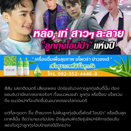
สีสัน รสชาติดนตรี เสียงเพลง นักร้องในวงการลูกทุ่งอินดี้นั้น ต้อง
ยอมรับว่ามีหลากหลายจริงๆ ทั้งแนวหมอลำ ลูกทุ่ง หรือป็อป แร็พรวม
ถึง แนวใหม่ๆที่จะเกิดขึ้นในอนาคตของโลกดนตรี
.
แต่ที่สะดุดตา จึ้ง ต๊าซมากๆ ไม่พ้นลูกทุ่งอินดี้สไตล์”โอปป้า” หรือเป็นลุค
เกาหลีนั้น ถือว่ามาแรงไม่น้อย มีกลุ่มคนฟังวัยรุ่นใหม่ๆให้การต้อนรับ
ลองไปดูว่าลูกทุ่งโอปป้าแห่งปีมีใครบ้าง