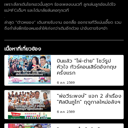
เพราะลีลาเต้นโยกเอวนั้นสุดๆ ร้องเพลงบนเวที ลูกเล่นลูกอ้อนได้ใจ
แม่ๆFCเต็มๆ และได้มาลัยล้นคอทุกเวที
.
ล่าสุด “ต้าวหยอง” เดินสายรับงาน ออกสื่อ ออกรายทีวีแน่นเอี๊ยด รวม
ถึงกำลังฝึกร้องหมอลำให้เก่งกว่าเดิมอีกด้วย น่าจับตาจริงๆจ้า
เนื้อหาที่เกี่ยวข้อง
บินแล้ว "ไผ่-ต่าย" โชว์รูป
หัวใจ ทัวร์คอนเสิร์ตอังกฤษ
ครั้งแรก
6 ส.ค. 2569
"พ่อวีระพงษ์" แจก 2 ลำเรื่อง
"ศิลปินภูไท" ฤดูกาลใหม่อลังฯ
6 ส.ค. 2569