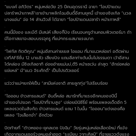
.
“แบงค์ อภิวัตร” หนุ่มหล่อวัย 25 ปีคนอุดรธานี ฉายา “โอปป้าแดน
ปลาร้าหน้าเกาหลี”เขาเข้ามาพลิกโฉมอินดี้อีสานยุคนี้ เจ้าของซิงเกิล “นวล
นางแอ่น” จ่อ 14 ล้านวิวส์ ได้ฉายา “โอปป้าแดนปลาร้า หน้าเกาหลี”
.
คนนี้มีของ และมีดี มีเสน่ห์ เสียงก็ปัง เรียนจบครูด้านคอมพิวเตอร์มา ถ้า
มีโอกาสเขาจะสอบบรรจุครู ที่แน่ๆกระแสมาแรงมาก
.
“โฟกัส กิตติคุณ” หนุ่มอีสานค่ายเยส ไอแอม ที่มาแนวหล่อเท่ อดีตผ่าน
เวทีAFซีซั่น 12 มาแล้ว เสียงปัง แถมลีลาท่าเต้นนั้นไม่ธรรมดา เว้าอีสาน
ได้คล่อง มีซิงเกิลอาทิ อ่อยอ้ายแม่นบ่,ตี5 หน้าเซเว่น ล่าสุด “ฮักข่อหล่อ
แข่แหล่” มี”แมว จิระศักดิ์” เป็นโปรดิวเซอร์
.
แว่วว่าแม่ๆยกให้เป็น “สามีแห่งชาติ สายลูกทุ่ง”ไปเรียบร้อย
.
“ไอออน ข้าวสารแลนด์” อินดี้หล่อ สมาร์ทที่มาแรงอีกคนของปีนี้
เจ้าของโปรเจค “โอปป้าที่ราบสูง” ปล่อยมินิซีรี่ย์ พร้อมเพลงเด็ดอีก 5
เพลงรวดในสังกัด ข้าวสารแลนด์ แถม 1 ในนั้น “ไอออน”แต่งเองคือ
เพลง “ใจเสือกจำ” อีกด้วย
.
ปิดท้ายที่ “ต้าวหยอง-ยุคลเดช ปัจฉิม” วัยรุ่นหนุ่มหล่อเลือดใหม่ ที่แจ้ง
เกิดจากแดนเซอร์วงหมอลำฮอต “ระเบียบ วาทะศิลป์” ที่ฉายแววดังแรง