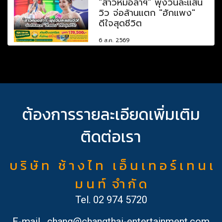
"สาวหมอลำฯ" พุ่งวันละแสน
วิว จ่อล้านแตก "ฮักแพง"
ดีใจสุดชีวิต
6 ส.ค. 2569
ต้องการรายละเอียดเพิ่มเติม
ติดต่อเรา
บ ริ ษั ท ช้ า ง ไ ท เ อ็ น เ ท อ ร์ เ ท น เ
ม น ท์ จำ กั ด
Tel.
02 974 5720
E-mail
chang@changthai-entertainment.com