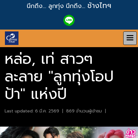
ช้างไทฯ
นึกถึง... ลูกทุ่ง
นึกถึง...
หล่อ, เท่ สาวๆ
ละลาย "ลูกทุ่งโอป
ป้า" แห่งปี
Last updated: 6 มี.ค. 2569
|
869 จำนวนผู้เข้าชม
|