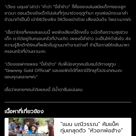
.
“เวียง นฤมล”เล่าว่า "คำว่า "ปี่ลำข้าว" ก็คือของเล่นสมัยเด็กๆของลูก
ชาวนา ตอนเวียงยังเด็กไปเล่นที่ทุ่งนาช่วงฤดูทำนา คุณพ่อมักจะเอาลำ
ข้าวมาทำเป็นปี่ เป่าให้เวียงฟัง ให้เวียงเป่าด้วย เสียงมันดัง ไพเราะมากค่ะ
.
“เชื่อว่าใครที่เคยเล่นแบบนี้ พอฟังเสียงนี้อีกครั้ง จะนึกถึงความสุขช่วง
เด็ก เราได้อยู่กับครอบครัวที่บ้านเกิด เพลงปี่ลำข้าว จะเป็นให้กำลังใจ ส่ง
ความรู้สึกดีๆให้คนที่พลัดถิ่นฐานมาทำงานต่างที่ ถ้ามีโอกาสให้กลับมาหา
ครอบครัวที่บ้านเรานะคะ
.
“เวียงขอฝากเพลง "ปี่ลำข้าว" กับพี่น้องทุกคนรับชมได้ทางยูทูบ
"Grammy Gold Official" และขอฟังได้ที่สถานีวิทยุทั่วประเทศนะคะ
ขอบคุณหลายๆค่ะ"
.
เชื่อว่าหลายๆคนได้เพลงนี้ มีน้ำตาซึมแน่นอน
เนื้อหาที่เกี่ยวข้อง
"แมน มณีวรรณ" คัมแบ็ค
ทุ่มเทสุดตัว "หัวอกพ่อฮ้าง"