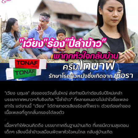
"เวียง นฤมล" ส่งของขวัญชิ้นใหญ่ ส่งท้ายปีเก่าต้อนรับปีใหม่เคล้า
บรรยากาศหนาวๆกับซิงเกิล "ปี่ลำข้าว" ที่หลายคนอาจไม่เข้าใจชื่อเพลง
เท่าไร แต่งานนี้ “เวียง” ได้ถ่ายทอดเสียงร้องที่ไพเราะ ด้วยถ้อยคำของ
เนื้อเพลงที่ถูกกลั่นกรองได้ลงตัว
.
เนื้อหาทำให้หวนคิดถึง บรรยากาศถิ่นฐานบ้านเกิด ที่เคยมีความสุขตอน
เด็กๆ เสียงปี่ลำข้าวเสมือนพัดพาหัวใจคนไกล กลับสู่บ้านเกิด