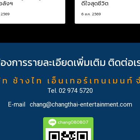
อลังฯ
ดีใจสุดชีวิต
. 2569
6 ส.ค. 2569
้องการรายละเอียดเพิ่มเติม ติดต่อเ
ั ท ช้ า ง ไ ท เ อ็ น เ ท อ ร์ เ ท น เ ม น ท์ 
Tel.
02 974 5720
E-mail
chang@changthai-entertainment.com
chang080807