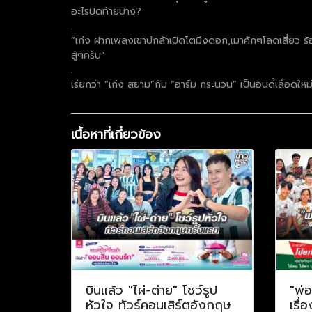
อะไรปิดท้ายบ้าง?
.
“เก่ง ฝากเพลงเขาบ่กล้าเปิดโตมึงดอก,เมาคักๆโลดเสี่ยว ร้
สู้ๆครับ”
.
เรียกว่า “เก่ง สยาม”กับ “อาร์ม กระนวน” เป็นอินดี้เลือดใหม
เนื้อหาที่เกี่ยวข้อง
บินแล้ว "ไผ่-ต่าย" โชว์รูป
"พ่
หัวใจ ทัวร์คอนเสิร์ตอังกฤษ
เรื่