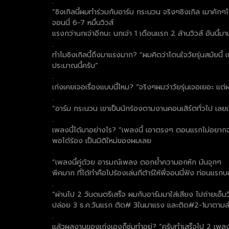
.
“ซิงเกิลนี้ผมทำร่วมกับอาร์ม กระนวน จริงๆซิงเกิล เมาคักๆโส
จอนนี่ 6-7 หมื่นวิวส์
แรงกว่านกเจ่าอีกนะ นกเจ่า 1 เดือนแรก 2 ล้านวิวส์ อันนี้ม
.
ทำไมซิงเกิลนี้ถึงมาแรงมาก? “ผมคิดว่าโดนใจวัยรุ่นสมัยนี้ เ
ประมาณนี้ครับ”
.
เก่งเคยเจอเรื่องแบบนี้ไหม? “จริงๆผมว่าวัยรุ่นเจอเยอะ แ
.
“อาร์ม กระนวน เขาเป็นนักร้องตามงานคอนเสิร์ตทั่วไป เลยเป
.
เพลงนี้ได้มาอย่างไร? “เพลงนี้ เอาตรงๆ ตอนแรกไม่อยากจะ
พอได้ร้อง เป็นมิติใหม่ของผมเลย
.
“เพลงนี้คู่ด้วย อารมณ์เพลง ตอกย้ำความอกหัก มันจุกๆ
พีคมาก ที่ได้ทำคือไปร้องเล่นกีต้าร์ให้พี่จอนนี่ฟัง ท่อน
.
“ผ่านไป 2 วันดนตรีเสร็จ ผมกับอาร์มมาใส่เสียง ไปถ่ายเอ็มวีไ
ปล่อย 3 ธ.ค.วันแรก ติด# 3ในมาแรง และติด#2-1มาตามล
.
แล้วผลงานของเก่งเองก็ซุ่มทำอยู่? “ครับทำเสร็จไป 2 เพลง