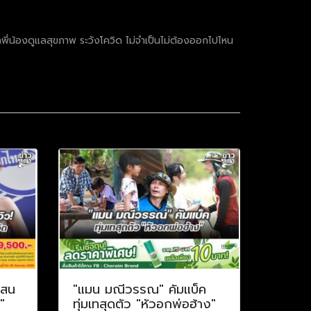
พี่น้องดูแลสุขภาพ ระวังโควิด ไม่จำเป็นไม่ต้องออกไปไหน
แสน
"แมน มณีวรรณ" คัมแบ็ค
"
ทุ่มเทสุดตัว "หัวอกพ่อฮ้าง"