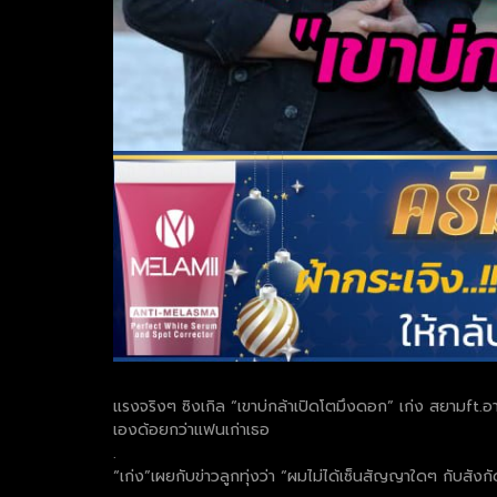
แรงจริงๆ ซิงเกิล “เขาบ่กล้าเปิดโตมึงดอก” เก่ง สยามft.อาร
เองด้อยกว่าแฟนเก่าเธอ
.
“เก่ง”เผยกับข่าวลูกทุ่งว่า “ผมไม่ได้เซ็นสัญญาใดๆ กับสังกั