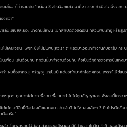
ดเสี่ยว ก็ทำร่วมกัน 1 เดือน 3 ล้านวิวส์แล้ว มาถึง เขาบ่กล้าเปิดโตมึงดอก ตอน
าแรงกว่า”
ขาเล่นโซเชี่ยลเยอะ บางคนมีแฟน ไม่กล้าเปิดตัวชัดเจน กลัวแฟนเก่ารู้ หรือสู้เขา
ต่ผมไม่เคยเจอนะ เพราะยังไม่มีแฟน(หัวเราะ)” แล้วมาเจอมาทำงานกับอาร์ม กระ
็นเพื่อน เล่นด้วยกัน ทุกวันนี้มาทำงานด้วยกัน ถือเป็นวัฎจักรวงการบันเทิงม
ทำ ผมซื้อจากอ.นุ ศรัญญู มาเป็นปี แต่ขอทำเมาคักโลดฯก่อน เพราะไม่ใข่แนวข
แรกบอกหยุดๆ กูอยากได้มาก พี่ชอบ พี่ขอมาทำไม่ได้คุยสัญญาเลย พี่จอนนี่โทรอ.
ด้เม้ก อภิสิทธิ์กับน้องนักแสดงมาเล่นเอ็มวี ไม่ใช่กองเล็กๆ 3 กีบโปรดักชั่นมา
ำดับครับ”
แล้ว ชื่อเพลงอุบไว้ก่อน ส่วนคอนเสิร์ตผม มีที่ค้างจากโควิด 4-5 คอนเสิร์