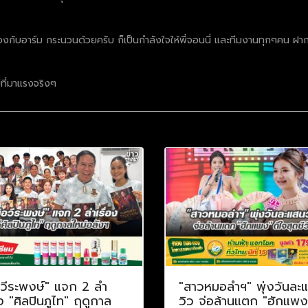
องกับอาร์ม กระนวนด้วยครับ ก็เป็นกำลังใจให้พี่จอนนี่ และทีมงานทุกๆคน ฝาก
่ที่มาแรงจริงๆ
อวีระพงษ์" แจก 2 ลำ
"สาวหมอลำฯ" พุ่งวันละ
อง "ศิลปินภูไท" ฤดูกาล
วิว จ่อล้านแตก "ฮักแพง