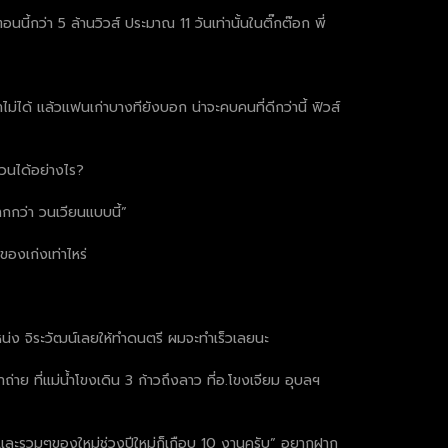
นี้กว่า 5 ล้านวิวส์ ประมาณ 11 วันเท่านั้นในติ๊กต๊อก พี่
ไม่ได้ แล้วแฟนเก่าบางทียังบอก น่าจะคบคนที่ดีกว่านี้ ฟิวส์
นวนได้อย่างไร?
ากกว่า วนเวียนแบบนี้”
องเก่งเท่าไหร่
เหน่ง จิระวัฒน์เลยให้ทำดนตรี ผมจะทำเร็วเลยนะ
ถ่าย ที่แม่น้ำโขงเดิน 3 ก้าวถึงลาว ที่อ.โขงเจียม อุบลฯ
ต และรวมๆของใหม่ช่วงปีใหม่ก็เกือบ 10 งานครับ” อยากฝาก