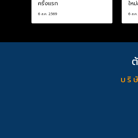
ครั้งแรก
ใหม่
6 ส.ค. 2569
6 ส.ค
ต
บ ริ ษ