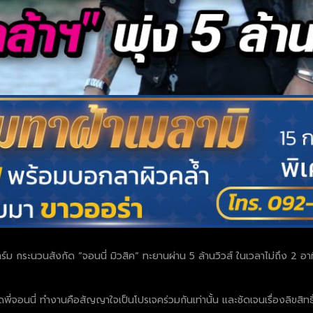
์ม กระนวนสังกัด “จอนนี่ มิวสิค” ทะยานผ่าน 5 ล้านวิวส์ ในเวลาไม่ถึง 2 อาทิ
ดพี่จอนนี่ ทำงานคือสัญญาใจเป็นโปรเจคร่วมกันเท่านั้น และชัดเจนเรื่องลิขสิทธ