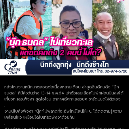
หลังโหมงานหนักมาตลอดต่อเนื่องหลายเดือน ล่าสุดอินดี้คนดัง “นุ๊ก
ธนดล” ก็มีคิววันว่าง 13-14 ธ.ค.64 เจ้าตัวเลยเลือกไปพักผ่อนบินลงใต้
เที่ยวทะเลจ.พังงา สูดโอโซน อากาศดีๆทะเลสวยๆ ชาร์ตแบตให้ตัวเอง
.
งานนี้ไปถึงพังงา “นุ๊ก”ไม่พลาดที่จะอัพไทม์ไลน์ให้FC ได้ติดตามรู้ความ
เคลื่อนไหว เหมือนได้ไปเที่ยวพังงาด้วยกัน
.