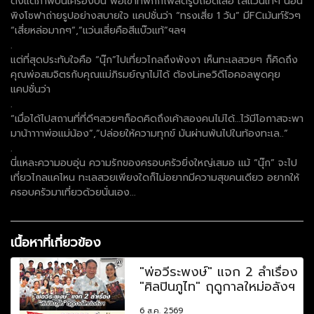
ตั้งแต่ภาพบนเครื่องบิน พอเข้าที่พักก็โพสต์รูปถอดเสื้อ ใส่แว่นเท่ๆ นอน
พิงโซฟาถ่ายรูปอย่างสบายใจ แคปชั่นว่า “ทรงเสี่ย 1 วัน” มีFCเม้นท์รัวๆ
“เสี่ยหล่อมากๆ”,”แว่นเสี่ยคือสีแบ๊วแท้”ฯลฯ
.
แต่ที่สุดประทับใจคือ “นุ๊ก”ไปเที่ยวไกลถึงพังงา เห็นทะเลสวยๆ ก็คิดถึง
คุณพ่อสมจิตรกับคุณแม่ภิรมย์ญาไม่ได้ ต้องLineวิดีโอคอลพูดคุย
แคปชั่นว่า
.
“เมื่อได้ไปสถานที่ที่ดีๆสวยๆก็อดคิดถึงเค้าสองคนไม่ได้…ไว้มีโอกาสจะพา
มาน้าาาาพ่อแม่น้อง”,”ปล่อยให้ความทุกข์ มันผ่านพ้นไปในท้องทะเล..”
.
นี่แหละความอบอุ่น ความรักของครอบครัวยิ่งใหญ่เสมอ แม้ “นุ๊ก” จะไป
เที่ยวไกลแคไหน ทะเลสวยเพียงใดก็ไม่อยากมีความสุขคนเดียว อยากให้
ครอบครัวมาเที่ยวด้วยนั่นเอง...
เนื้อหาที่เกี่ยวข้อง
"พ่อวีระพงษ์" แจก 2 ลำเรื่อง
"ศิลปินภูไท" ฤดูกาลใหม่อลังฯ
6 ส.ค. 2569