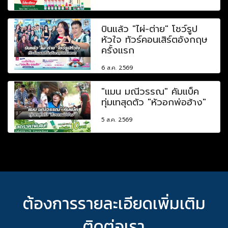
บินแล้ว "ไผ่-ต่าย" โชว์รูป
หัวใจ ทัวร์คอนเสิร์ตอังกฤษ
ครั้งแรก
6 ส.ค. 2569
"แมน มณีวรรณ" คัมแบ็ค
ทุ่มเทสุดตัว "หัวอกพ่อฮ้าง"
5 ส.ค. 2569
ต้องการรายละเอียดเพิ่มเติม
ติดต่อเรา