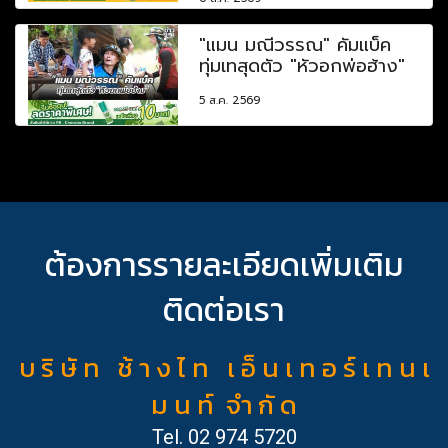
"แมน มณีวรรณ" คัมแบ็ค
ทุ่มเทสุดตัว "หัวอกพ่อฮ้าง"
5 ส.ค. 2569
ต้องการรายละเอียดเพิ่มเติม
ติดต่อเรา
บ ริ ษั ท ช้ า ง ไ ท เ อ็ น เ ท อ ร์ เ ท น เ
ม น ท์ จำ กั ด
Tel.
02 974 5720