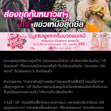
อวดลุคชุดโต้หนาวสุดต๊าซ..ไม่ตกเทรนด์จริงๆ เจ้าพ่อมาลัยเงินล้าน “ตรี
ชัยณรงค์” ที่โหมงานหนักตลอดทั้งปี ทั้งดิจิตอลอัลบั้ม "ปอนปอน ON
สตาร์" ที่ปล่อยครบ 5 ซิงเกิลแล้ว
.
ยังถ่ายละคร "ทายาทพันธุ์ข้าวเหนียว"ออนแอร์ใกล้สิ้นปีนี้ ตอนนี้อากาศ
เย็นทุกภูมิภาค “ตรี”ถือโอกาสช่วงวันหยุดไปเที่ยวพักผ่อนชิลๆกับทีมงาน
ขึ้นเหนือแอ่วดอย ชมวิว โต้หนาวที่จ.เชียงใหม่กัน
.
งานนี้ “ตรี” จัดแฟชั่นเสื้อกันหนาวหลากแนว หลายสไตล์มาใส่สวย เท่ห์
หรูดูแพงมากๆ แฟนคลับเห็นแล้วบอก "พี่ชายฉันหนาว" อยากโอบกอด