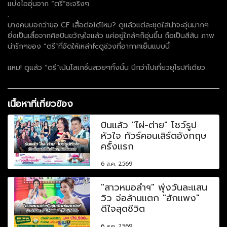
แบ่งไออุ่นจาก “ตรี”ซะจริงๆ
.
บางคนบอกว่าขอ CF เสื้อต่อได้ไหม? ดูแล้วแต่ละชุดใส่น่าจะอุ่นมากๆ
ยิ่งเป็นเสื้อจากศิลปินขวัญใจแล้ว แค่อยู่ใกล้ๆก็อุ่นขึ้น ถือเป็นสีสัน ภาพ
น่ารักๆของ “ตรี”ที่จัดให้เหล่าfcดูช่วงที่อากาศเย็นแบบนี้
.
แหม! ดูแล้ว “ตรี”เน้นโลเกชั่นสวยๆทั้งนั้น นึกว่าไปเที่ยวยุโรปทีเดียว
เนื้อหาที่เกี่ยวข้อง
บินแล้ว "ไผ่-ต่าย" โชว์รูป
หัวใจ ทัวร์คอนเสิร์ตอังกฤษ
ครั้งแรก
6 ส.ค. 2569
"สาวหมอลำฯ" พุ่งวันละแสน
วิว จ่อล้านแตก "ฮักแพง"
ดีใจสุดชีวิต
6 ส.ค. 2569