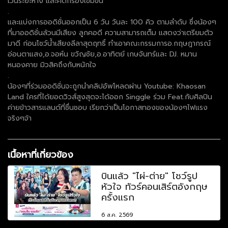
เว้นระยะห่าง และคัดกรองเข้มข้น
.
และแบ่งการออดิชั่นออกเป็น 6 วัน วันละ 100 คิว ตามลำดับ ซึ่งน้องๆ
ที่มาออดิชั่นล้วนมีเสียง ลูกคอดี ความสามารถเต็ม แสดงว่าเตรียมตัว
มาดี ก่อนโชว์น้ำเสียงลีลาสุดฤทธิ์ ทำเอาคณะกรรมการอ.กฤษฎากรณ์
อ่อนตาแสง,อ.จอห์น ขวัญชัย,อ.อาทิตย์ เกษจันทร์และ DJ. หมาน
หนองคาย มิวสิคถึงกับหนักใจ
.
น้องๆที่ร่วมออดิชั่นจะถูกนำคลิปอัพโหลดผ่าน Youtube: Khaosan
Land ใครที่ได้ยอดวิวส์สูงสุดจะได้ออก Singgle ร่วม Feat.กับศิลปิน
ค่ายข้าวสารแลนด์ที่ชื่นชอบ เรียกว่าเป็นโอกาสทองของน้องๆไฟแรง
จริงๆจ้า
เนื้อหาที่เกี่ยวข้อง
บินแล้ว "ไผ่-ต่าย" โชว์รูป
หัวใจ ทัวร์คอนเสิร์ตอังกฤษ
ครั้งแรก
6 ส.ค. 2569