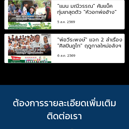
"แมน มณีวรรณ" คัมแบ็ค
ทุ่มเทสุดตัว "หัวอกพ่อฮ้าง"
5 ส.ค. 2569
"พ่อวีระพงษ์" แจก 2 ลำเรื่อง
"ศิลปินภูไท" ฤดูกาลใหม่อลังฯ
6 ส.ค. 2569
ต้องการรายละเอียดเพิ่มเติม
ติดต่อเรา