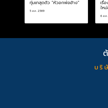
ทุ่มเทสุดตัว "หัวอกพ่อฮ้าง"
เรื่
ใหม่
5 ส.ค. 2569
6 ส.ค
ต
บ ริ ษ