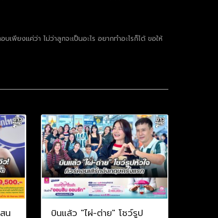
บเพียงแค่ว่า ไม่ว่าลูกจะเป็นอะไร อยากทำอะไรก็ได้ ขอให้
แสน
บินแล้ว "ไผ่-ต่าย" โชว์รูป