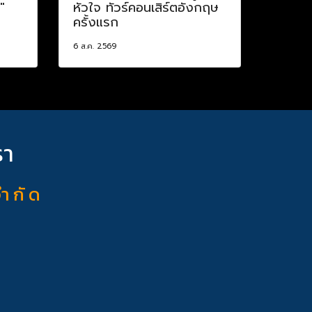
"
หัวใจ ทัวร์คอนเสิร์ตอังกฤษ
ครั้งแรก
6 ส.ค. 2569
รา
จำ กั ด