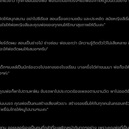
เกี่ยวข้าว ทุกคำสอนของพ่อ พ่อไม่ได้บอกตรงๆแต่พ่อจะทำให้ดูเป็นตัวอย่าง 
ตให้สนุกสนาน อย่าไปซีเรียส สอนเรื่องความขยัน และประหยัด สมัยหญิงลีเร
ามห่วงใยให้พ่อหญิงลีและคุณพ่อของทุกคนให้รักษาสุขภาพให้ดีนะคะ"
ร์ตัดผม สอนเป็นช่างไม้ ช่างซ่อม พ่อบอกว่า มีความรู้ติดตัวไว้ไม่เสียหลาย อีก
ก็จะให้พ่อตัดผมให้เสมอๆครับ"
บลล์เป็นนักร้องวงโปงลางของโรงเรียน บางครั้งได้ค่าขนมมา พ่อก็จะให้เบลล์เ
งๆค่ะ"
องคุณพ่อก็พาไปตามหาฝัน ขับรถพาไปประกวดร้องเพลงตามงานวัด พาไปออดิช
นบนรถ คุณพ่อเป็นคนสร้างเสียงหัวเราะ สร้างรอยยิ้มให้กับทุกคนในครอบครัว
โพธิ์ร่มไทรให้หนูไปนานๆนะคะ"
 ออยเลอร์เองเป็นคนที่กล้าที่จะเผชิญหน้ากับทุกๆอย่าง เพราะคุณพ่อที่เป