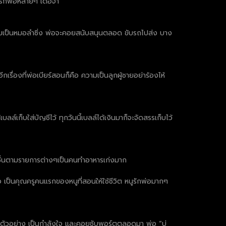
รักพ่อหลายๆ เด้อจ้า"
ิ่มเป็นหมอลำซิ่ง พ่อจะคอยสนับสนุนตลอด ขับรถไปส่ง บาง
เรื่องที่พ่อเบียร์สอนก็คือ ความเป็นลูกผู้ชายอย่าร้องไห้
ก็บใส่บัญชีไว้ ทุกวันนี้เบลล์ได้เงินมาก็จะจัดสรรเก็บไว้
ั่นตามรายการต่างๆเป็นคนทำอาหารเก่งมาก
 เป็นคุณครูคนแรกของหนูที่สอนให้ใช้ชีวิต หนูรักพ่อมากๆ
็นตัวอย่าง เป็นกำลังใจ และคอยซับพอร์ตตลอดมา พ่อ “บ่