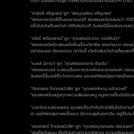
ทำนา มันคือความสุข ทำให้เรานึกถึงตอนเราเป็นเด็กๆ ดำนา 
.
“หญิงลี ศรีจุมพล”ลูก “พ่อบุญล้อม ศรีจุมพล”
"พ่อของหญิงลีเป็นคนอารมณ์ดี พ่อสอนหญิงเสมอว่า ทำชีวิ
ครั้งไปเต้นเป็นหน้าม้า ให้ทิปหน้าเวที วันพ่อปีนี้ขอส่งคว
.
“เบียร์ พร้อมพงษ์”ลูก “คุณพ่อประจวบ วงษ์อินตา”
"พ่อของเบียร์จะสอนเบียร์ในเรื่องวิชาชีพ พ่อเก่งมาก สอนเบีย
อย่าอ่อนแอ ต้องอดทน ทุกวันนี้ เบียร์กลับบ้านไปเยี่ยมพ่อ
.
“เบลล์ นิภาดา”ลูก “คุณพ่อยอดชาย ขันเงิน”
“พ่อของเบลล์ จะสอนเรื่องการประหยัดและอดออมค่ะ ตอนเด็กๆเ
วันพ่อปีนี้เบลล์ก็จะไปกราบพ่อ และขอให้พ่อมีสุขภาพแข็งแร
.
“กิมกลอย ไทดอลมิวสิค”ลูก “คุณพ่อพิษณุ เจริญวงศ์”
"คุณพ่อสนับสนุนทุกๆความฝันของหนู หนูอยากเป็นนักร้
.
“เวลาไปงานร้องเพลง คุณพ่อก็จะทำกับข้าวใส่ปิ่นโตไปทานกั
ค่ะ ขอให้พ่อสุขภาพแข็งแรง มีความสุขในทุกๆวัน อยู่เป็นร่ม
.
“ออยเลอร์ ไทดอลมิวสิค”ลูก “คุณพ่อบุญถนอม อ้อมนอก”
"พ่อคือต้นแบบ คือตัวอย่างความกล้าหาญ ความขยันและอดทน