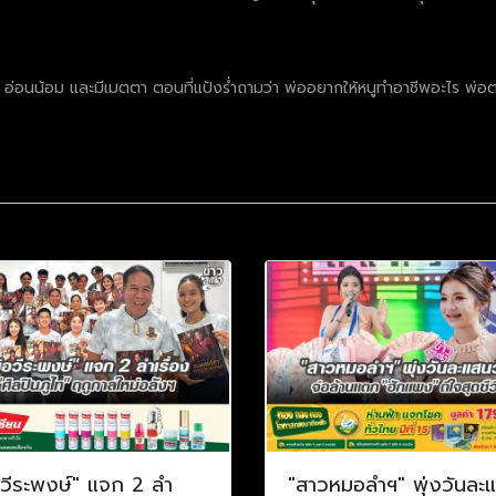
 อ่อนน้อม และมีเมตตา ตอนที่แป้งร่ำถามว่า พ่ออยากให้หนูทำอาชีพอะไร พ่อตอ
อวีระพงษ์" แจก 2 ลำ
"สาวหมอลำฯ" พุ่งวันละ