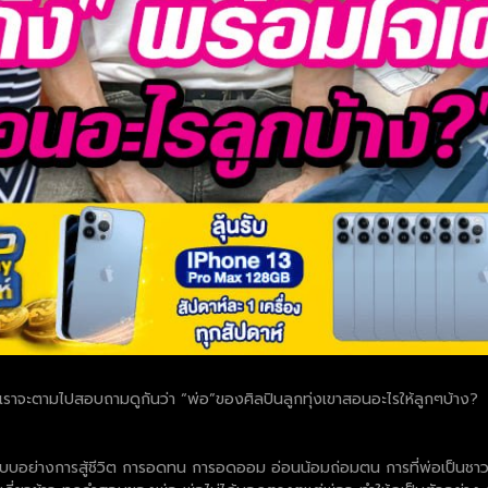
นี้ เราจะตามไปสอบถามดูกันว่า “พ่อ”ของศิลปินลูกทุ่งเขาสอนอะไรให้ลูกๆบ้าง?
ป็นแบบอย่างการสู้ชีวิต การอดทน การอดออม อ่อนน้อมถ่อมตน การที่พ่อเป็นชาว