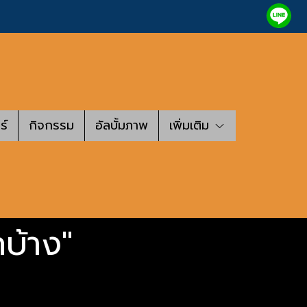
ร์
กิจกรรม
อัลบั้มภาพ
เพิ่มเติม
กบ้าง"