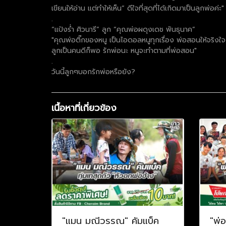
เขียนให้อ่าน แต่ทำให้เห็น” ดีใจที่สุดที่ได้เกิดมาเป็นลูกพ่อค่ะ"
.
“แป้งร่ำ ศิวนารี” ลูก “คุณพ่อผดุงเดช พันธุนาค”
"คุณพ่อติ๊กของหนู เป็นไอดอลหนูทุกเรื่อง พ่อสอนให้จริงใจ
ลูกเป็นคนดีก็พอ รักพ่อนะ หนูจะทำตามที่พ่อสอน"
.
วันนี้ลูกๆบอกรักพ่อหรือยัง?
เนื้อหาที่เกี่ยวข้อง
"แมน มณีวรรณ" คัมแบ็ค
"พ่