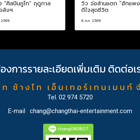
อง "ศิลปินภูไท" ฤดูกาล
วิว จ่อล้านแตก "ฮักแพง
อลังฯ
ดีใจสุดชีวิต
. 2569
6 ส.ค. 2569
้องการรายละเอียดเพิ่มเติม ติดต่อเ
ั ท ช้ า ง ไ ท เ อ็ น เ ท อ ร์ เ ท น เ ม น ท์ 
Tel.
02 974 5720
E-mail
chang@changthai-entertainment.com
chang080807