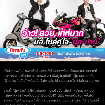
ทำเอาFCพลังบ้านสิงห์ เข้ามากดหัวใจรัวๆ พร้อมคำชมสวยมากๆ เท่ห์
สุดๆ หล่อ น่ารักทั้งรถและคนจริงๆ เมื่อคู่จิ้นแห่งปี “นุ๊ก ธนดล” กับ
“ป๊ายปาย โอริโอ้” พร้อมใจกันโพสต์รูปถ่ายมอเตอร์ไซค์คันโปรดลงเฟซ
.
งานนี้ “นุ๊ก-ป๊าย” ไม่ได้ถ่ายเล่นๆ เอาจริงจัง เสื้อผ้า หน้าผม และมุม
กล้อง ลีลาท่าโพสนั้นปังเป๊ะฟินระดับ10 ตีพิมพ์ลงหนังสือแฟชั่นได้
สบายๆ “นุ๊ก”โพสต์ว่า “พี่โก้และฉลามหวาน ของเขา” ด้าน “ปาย”แคปชั่