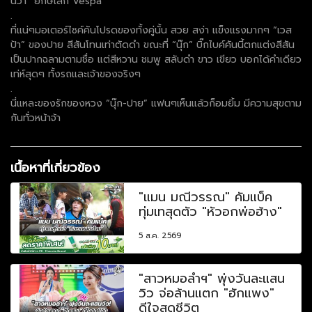
นว่า “ยักษ์เล็ก Vespa”
.
ที่แน่ๆมอเตอร์ไซค์คันโปรดของทั้งคู่นั้น สวย สง่า แข็งแรงมากๆ “เวส
ป้า” ของปาย สีสันโทนเท่าตัดดำ ขณะที่ “นุ๊ก” บิ๊กไบค์คันนี้ตกแต่งสีสัน
เป็นปากฉลามตามชื่อ แต่สีหวาน ชมพู สลับดำ ขาว เขียว บอกได้คำเดียว
เท่ห์สุดๆ ทั้งรถและเจ้าของจริงๆ
.
นี่แหละของรักของหวง “นุ๊ก-ปาย” แฟนๆเห็นแล้วก็อมยิ้ม มีความสุขตาม
กันทั่วหน้าจ้า
เนื้อหาที่เกี่ยวข้อง
"แมน มณีวรรณ" คัมแบ็ค
ทุ่มเทสุดตัว "หัวอกพ่อฮ้าง"
5 ส.ค. 2569
"สาวหมอลำฯ" พุ่งวันละแสน
วิว จ่อล้านแตก "ฮักแพง"
ดีใจสุดชีวิต