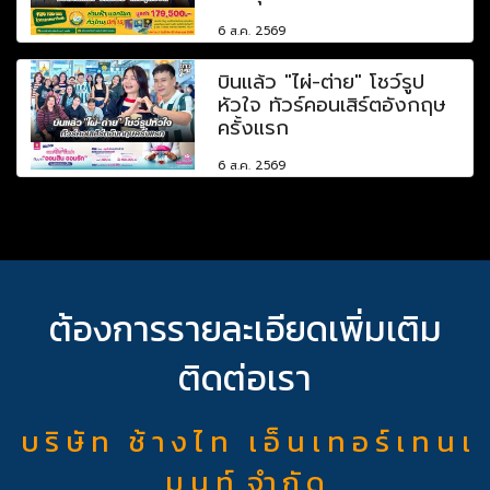
6 ส.ค. 2569
บินแล้ว "ไผ่-ต่าย" โชว์รูป
หัวใจ ทัวร์คอนเสิร์ตอังกฤษ
ครั้งแรก
6 ส.ค. 2569
ต้องการรายละเอียดเพิ่มเติม
ติดต่อเรา
บ ริ ษั ท ช้ า ง ไ ท เ อ็ น เ ท อ ร์ เ ท น เ
ม น ท์ จำ กั ด