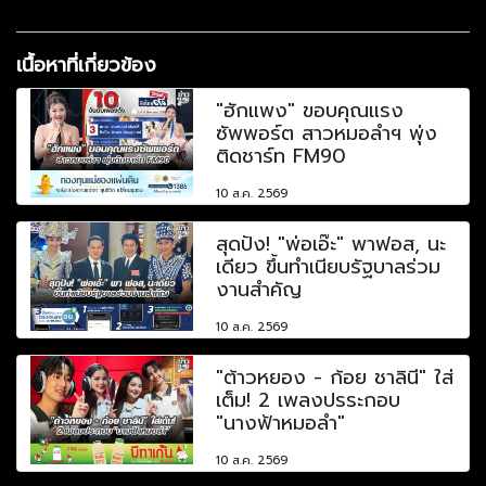
เนื้อหาที่เกี่ยวข้อง
"ฮักแพง" ขอบคุณแรง
ซัพพอร์ต สาวหมอลำฯ พุ่ง
ติดชาร์ท FM90
10 ส.ค. 2569
สุดปัง! "พ่อเอ๊ะ" พาฟอส, นะ
เดียว ขึ้นทำเนียบรัฐบาลร่วม
งานสำคัญ
10 ส.ค. 2569
"ต้าวหยอง - ก้อย ชาลินี" ใส่
เต็ม! 2 เพลงปรระกอบ
"นางฟ้าหมอลำ"
10 ส.ค. 2569