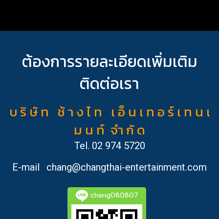
ต้องการรายละเอียดเพิ่มเติม
ติดต่อเรา
บ ริ ษั ท ช้ า ง ไ ท เ อ็ น เ ท อ ร์ เ ท น เ
ม น ท์ จำ กั ด
Tel.
02 974 5720
E-mail
chang@changthai-entertainment.com
chang080807