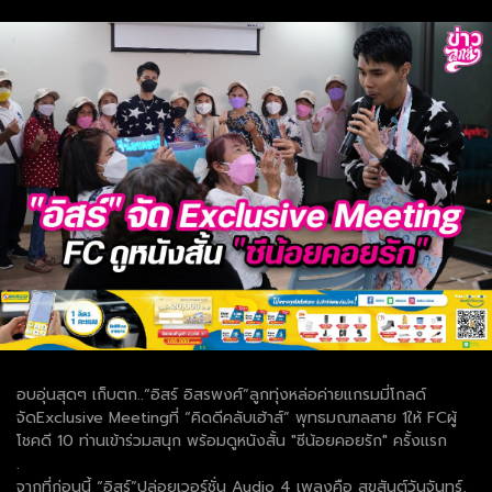
อบอุ่นสุดๆ เก็บตก..“อิสร์ อิสรพงศ์”ลูกทุ่งหล่อค่ายแกรมมี่โกลด์
จัดExclusive Meetingที่ “คิดดีคลับเฮ้าส์” พุทธมณฑลสาย 1ให้ FCผู้
โชคดี 10 ท่านเข้าร่วมสนุก พร้อมดูหนังสั้น "ซีน้อยคอยรัก" ครั้งแรก
.
จากที่ก่อนนี้ “อิสร์”ปล่อยเวอร์ชั่น Audio 4 เพลงคือ สุขสันต์วันจันทร์,