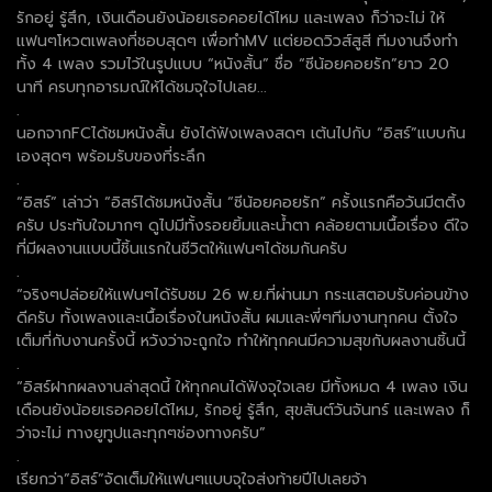
รักอยู่ รู้สึก, เงินเดือนยังน้อยเธอคอยได้ไหม และเพลง ก็ว่าจะไม่ ให้
แฟนๆโหวตเพลงที่ชอบสุดๆ เพื่อทำMV แต่ยอดวิวส์สูสี ทีมงานจึงทำ
ทั้ง 4 เพลง รวมไว้ในรูปแบบ “หนังสั้น” ชื่อ “ซีน้อยคอยรัก”ยาว 20
นาที ครบทุกอารมณ์ให้ได้ชมจุใจไปเลย...
.
นอกจากFCได้ชมหนังสั้น ยังได้ฟังเพลงสดๆ เต้นไปกับ “อิสร์”แบบกัน
เองสุดๆ พร้อมรับของที่ระลึก
.
“อิสร์” เล่าว่า “อิสร์ได้ชมหนังสั้น “ซีน้อยคอยรัก” ครั้งแรกคือวันมีตติ้ง
ครับ ประทับใจมากๆ ดูไปมีทั้งรอยยิ้มและน้ำตา คล้อยตามเนื้อเรื่อง ดีใจ
ที่มีผลงานแบบนี้ชิ้นแรกในชีวิตให้แฟนๆได้ชมกันครับ
.
“จริงๆปล่อยให้แฟนๆได้รับชม 26 พ.ย.ที่ผ่านมา กระแสตอบรับค่อนข้าง
ดีครับ ทั้งเพลงและเนื้อเรื่องในหนังสั้น ผมและพี่ๆทีมงานทุกคน ตั้งใจ
เต็มที่กับงานครั้งนี้ หวังว่าจะถูกใจ ทำให้ทุกคนมีความสุขกับผลงานชิ้นนี้
.
“อิสร์ฝากผลงานล่าสุดนี้ ให้ทุกคนได้ฟังจุใจเลย มีทั้งหมด 4 เพลง เงิน
เดือนยังน้อยเธอคอยได้ไหม, รักอยู่ รู้สึก, สุขสันต์วันจันทร์ และเพลง ก็
ว่าจะไม่ ทางยูทูปและทุกๆช่องทางครับ”
.
เรียกว่า”อิสร์”จัดเต็มให้แฟนๆแบบจุใจส่งท้ายปีไปเลยจ้า