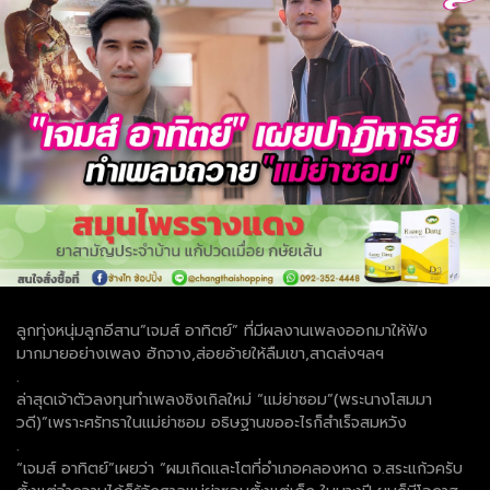
ลูกทุ่งหนุ่มลูกอีสาน”เจมส์ อาทิตย์” ที่มีผลงานเพลงออกมาให้ฟัง
มากมายอย่างเพลง ฮักจาง,ส่อยอ้ายให้ลืมเขา,สาดส่งฯลฯ
.
ล่าสุดเจ้าตัวลงทุนทำเพลงซิงเกิลใหม่ “แม่ย่าซอม”(พระนางโสมมา
วดี)”เพราะศรัทธาในแม่ย่าซอม อธิษฐานขออะไรก็สำเร็จสมหวัง
.
“เจมส์ อาทิตย์”เผยว่า “ผมเกิดและโตที่อำเภอคลองหาด จ.สระแก้วครับ