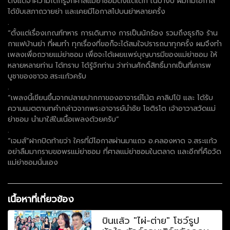
ตั้งแต่จำความได้ก็รู้จักศาลแม่ย่าซอมตั้งเเต่เด็ก ในบางปี ผมก็มีโอกาส
ได้ขับเสภาถวายย่า และเคยมีโอกาสไปบนย่าหลายครั้ง
.
“ตั้งเเต่เรื่องเกณฑ์ทหาร การเดินทาง การเป็นนักร้อง รวมถึงธุรกิจ ร้าน
กาแฟบ้านย่า ที่ผมทำ ทุกเรื่องที่ขอก็จะได้สมใจปรารถนาทุกครั้ง ผมจึงทำ
เพลงเพื่อถวายแม่ย่าซอม เพื่อจะได้เผยแพร่บุญบารมีของแม่ย่าซอม ให้
หลายหลายท่าน ได้ทราบ ได้รู้จักท่าน ว่าท่านศักดิ์สิทธิ์มากเป็นที่เคารพ
บูชาของชาวจ.สระแก้วครับ
.
“เพลงนี้เขียนขึ้นจากปลายปากกาของอาจารย์โน้ต คาลิปโป้ และ ได้รับ
ความเมตตาบทคำกล่าวจากพระอาจารย์นำชัย โชติรโต เจ้าอาวาสวัดแม่
ย่าซอม นำมาใส้ในเนื้อเพลงด้วยครับ”
.
“เจมส์”ฝากปิดท้ายว่า ใครที่มีโอกาสผ่านมาแถว อ.คลองหาด จ.สระแก้ว
อย่าลืมมากราบขอพรแม่ย่าซอม ที่ศาลแม่ย่าซอมในตลาด และอีกที่คือวัด
แม่ย่าซอมนั่นเอง
เนื้อหาที่เกี่ยวข้อง
บินแล้ว "ไผ่-ต่าย" โชว์รูป