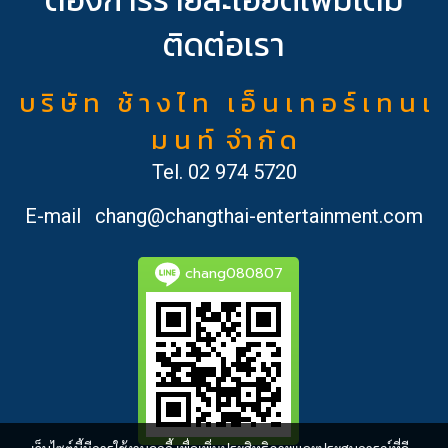
ติดต่อเรา
บ ริ ษั ท ช้ า ง ไ ท เ อ็ น เ ท อ ร์ เ ท น เ
ม น ท์ จำ กั ด
Tel.
02 974 5720
E-mail
chang@changthai-entertainment.com
chang080807