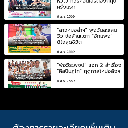
หัวใจ ทัวร์คอนเสิร์ตอังกฤษ
ครั้งแรก
6 ส.ค. 2569
"สาวหมอลำฯ" พุ่งวันละแสน
วิว จ่อล้านแตก "ฮักแพง"
ดีใจสุดชีวิต
6 ส.ค. 2569
"พ่อวีระพงษ์" แจก 2 ลำเรื่อง
"ศิลปินภูไท" ฤดูกาลใหม่อลังฯ
6 ส.ค. 2569
ต้องการรายละเอียดเพิ่มเติม