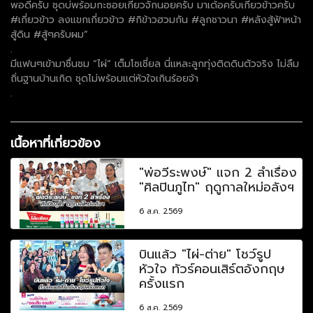
พอดีครับ ชุดบ่พร้อมกะซอยเกี่ยวจั๊กนอยครับ มาเด้อครับเกี่ยวข้าวครับ
#เกี่ยวข้าว ลงแขกเกี่ยวข้าว #กิข้าวฮวมกัน #ลูกชาวนา #หลังสู้ฟ้าหน้า
สู้ดิน #สู้ๆครับผม”
.
มีแฟนๆเข้ามาชื่นชม “ไผ่” เต็มโซเชี่ยล นี่แหละลูกทุ่งติดดินตัวจริง ไม่ลืม
ถิ่นฐานบ้านเกิด ชุดไม่พร้อมแต่หัวใจเกินร้อยจ้า
.
เนื้อหาที่เกี่ยวข้อง
"พ่อวีระพงษ์" แจก 2 ลำเรื่อง
"ศิลปินภูไท" ฤดูกาลใหม่อลังฯ
6 ส.ค. 2569
บินแล้ว "ไผ่-ต่าย" โชว์รูป
หัวใจ ทัวร์คอนเสิร์ตอังกฤษ
ครั้งแรก
6 ส.ค. 2569