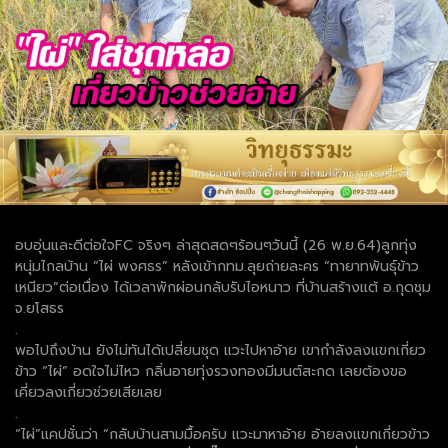
อบอุ่นและดีต่อใจFC จริงๆ ล่าสุดสดๆร้อนๆวันนี้ (26 พ.ย.64)ลูกทุ่ง
หนุ่มไกลบ้าน “ไผ่ พงศธร” หลังเข้ากทม.ลุยถ่ายละคร “ทายาทพันธุ์ข้าว
เหนียว”ต่อเนื่อง ได้เวลาพักผ่อนกลับรับไอหนาว ที่บ้านสร้างแต้ อ.กุดชุม
จ.ยโสธร
.
พอไปถึงบ้าน ยังไม่ทันได้เปลี่ยนชุด แวะไปหาอ้าย เขากำลังลงแขกเกี่ยว
ข้าว “ไผ่” อดใจไม่ไหว กลิ่นอายทุ่งรวงทองมีมนต์สะกด เลยต้องขอ
เคี่ยวลงเกี่ยวช่วยเสียเลย
.
“ไผ่”แคปชั่นว่า “กลับบ้านสามมื้อครับ แวะมาหาอ้าย อ้ายลงแขกเกี่ยวข้าว