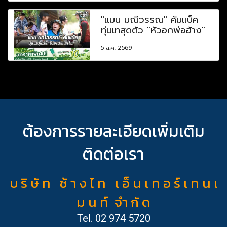
"แมน มณีวรรณ" คัมแบ็ค
ทุ่มเทสุดตัว "หัวอกพ่อฮ้าง"
5 ส.ค. 2569
ต้องการรายละเอียดเพิ่มเติม
ติดต่อเรา
บ ริ ษั ท ช้ า ง ไ ท เ อ็ น เ ท อ ร์ เ ท น เ
ม น ท์ จำ กั ด
Tel.
02 974 5720