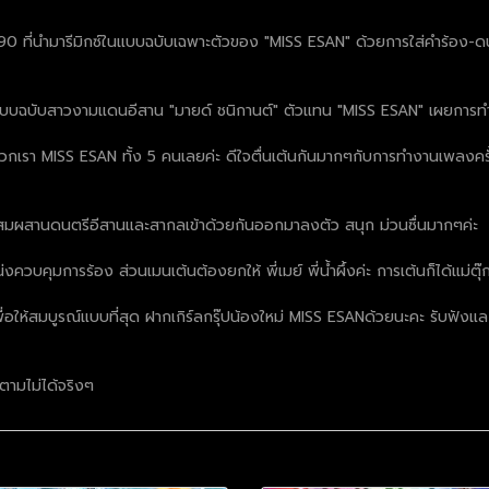
 90 ที่นำมารีมิกซ์ในแบบฉบับเฉพาะตัวของ "MISS ESAN" ด้วยการใส่คำร้อง-ดน
นเอง แบบฉบับสาวงามแดนอีสาน "มายด์ ชนิกานต์" ตัวแทน "MISS ESAN" เผยการท
เรา MISS ESAN ทั้ง 5 คนเลยค่ะ ดีใจตื่นเต้นกันมากๆกับการทำงานเพลงครั้
สมผสานดนตรีอีสานและสากลเข้าด้วยกันออกมาลงตัว สนุก ม่วนซื่นมากๆค่ะ
งควบคุมการร้อง ส่วนเมนเต้นต้องยกให้ พี่เมย์ พี่น้ำผึ้งค่ะ การเต้นก็ได้แม
 เพื่อให้สมบูรณ์แบบที่สุด ฝากเกิร์ลกรุ๊ปน้องใหม่ MISS ESANด้วยนะคะ รับฟั
ตามไม่ได้จริงๆ