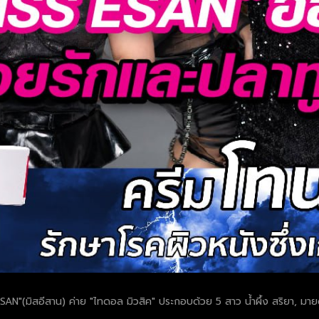
SS ESAN"(มิสอีสาน) ค่าย "ไทดอล มิวสิค" ประกอบด้วย 5 สาว น้ำผึ้ง สริยา, ม