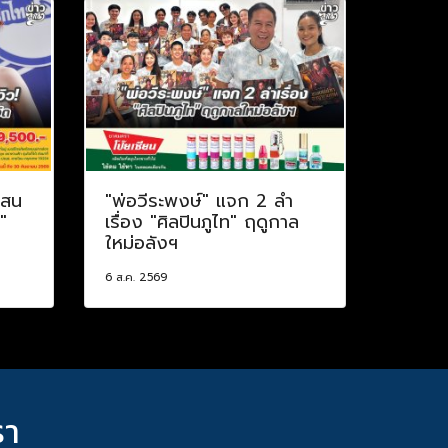
แสน
"พ่อวีระพงษ์" แจก 2 ลำ
"
เรื่อง "ศิลปินภูไท" ฤดูกาล
ใหม่อลังฯ
6 ส.ค. 2569
รา