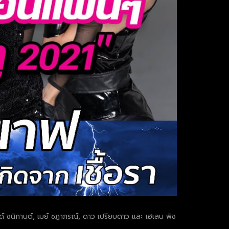
ายด์ ชนิกานต์, เมย์ ชฎาภรณ์, ดาว เปรียบดาว และ เฮเลน พิช