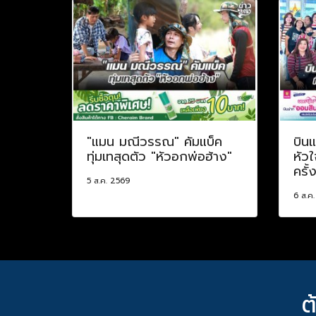
"แมน มณีวรรณ" คัมแบ็ค
บินแ
ทุ่มเทสุดตัว "หัวอกพ่อฮ้าง"
หัวใ
ครั้
5 ส.ค. 2569
6 ส.ค
ต