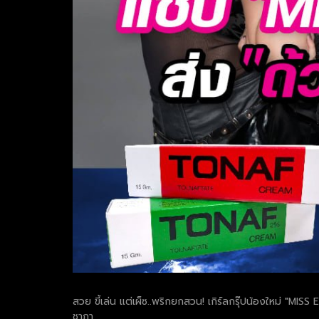
สวย ขี้เล่น แต่เผ็ซ..พริกยกสวน! เกิร์ลกรุ๊ปน้องใหม่ "MI
ชาภา