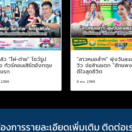
ล้ว "ไผ่-ต่าย" โชว์รูป
"สาวหมอลำฯ" พุ่งวันละ
จ ทัวร์คอนเสิร์ตอังกฤษ
วิว จ่อล้านแตก "ฮักแพง
งแรก
ดีใจสุดชีวิต
. 2569
6 ส.ค. 2569
้องการรายละเอียดเพิ่มเติม ติดต่อเ