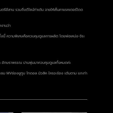
ตรีอีสาน รวมถึงดีไซน์ท่าเต้น ฉายให้เห็นคาแรคเตอร์โดด
ำงานว่า
งนี้ ความพิเศษคือควบคุมดูแลการผลิต โดยพ่อเหน่ง-จิระ
่ตุ๊ก อักษราพรรณ ปานพุ่มมาควบคุมดูแลทั้งหมดค่ะ
งและชม MVช่องยูทูบ ไทดอล มิวสิค ใครจะร้อง เต้นตาม แกะท่า