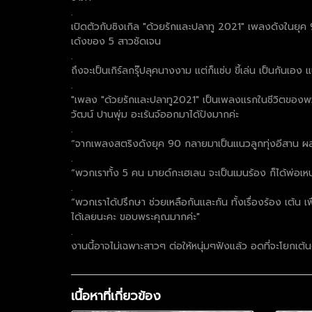
.
เปิดตัวกับซิงเกิล "ด้วยรักและปลาทู 2021" เพลงดังในยุค
เด้งของ 5 สาวชัดเจน
.
ถึงจะเป็นเกิร์ลกรุ๊ปลุคนางงาม แต่ก็แซ่บ ขี้เล่น เป็นกั
.
"เพลง "ด้วยรักและปลาทู2021" เป็นเพลงแรกในชีวิตของพวก
วัฒน์ ปานพุ่ม อะเร้นจ์ออกมาได้ปังมากค่ะ
.
“จากเพลงสตริงดังยุค 90 กลายมาเป็นแนวลูกทุ่งอีสาน ผ
.
“พวกเราทั้ง 5 คน มายด์กะเฮเลน จะเป็นเมนร้อง ก็ได้พ่อเหน่
.
“พวกเราได้ปรึกษา ช่วยเหลือกันและกัน ทั้งเรื่องร้อง เต้น
ได้เลยนะคะ ขอบพระคุณมากค่ะ"
.
งานนี้อาจไม่เฉพาะสาวๆ ต่อให้หนุ่มๆฟังแล้ว อดที่จะโยกเต้น
เนื้อหาที่เกี่ยวข้อง