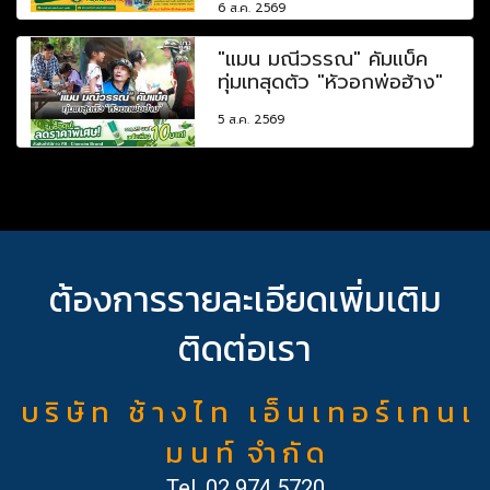
6 ส.ค. 2569
"แมน มณีวรรณ" คัมแบ็ค
ทุ่มเทสุดตัว "หัวอกพ่อฮ้าง"
5 ส.ค. 2569
ต้องการรายละเอียดเพิ่มเติม
ติดต่อเรา
บ ริ ษั ท ช้ า ง ไ ท เ อ็ น เ ท อ ร์ เ ท น เ
ม น ท์ จำ กั ด
Tel.
02 974 5720