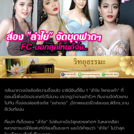
กลับมาทวงบัลลังค์ความจึ้งแล้ว ราชินีอินดี้ยืน 1 “ลำไย ไหทองคำ” ที่
ตอนนี้เพิ่งเปิดประเทศได้ไม่นาน ปรากฏว่างานเข้ารัวๆ ทีมงานจัดคิวแทบ
ไม่ทัน ทั้งจ่อปล่อยซิงเกิล “อย่าเกเร” ,มีภาพยนตร์ใกล้ลงจอ,พิธีกร,งาน
อีเว้นท์แน่น
.
ที่แน่ๆ ทีเด็ดของ “ลำไย” ไม่พ้นการโชว์ลุคสวยฟาดๆ ในหลากลีลา
หลากอารมณ์ให้แฟนๆได้ชมเป็นระยะๆ และได้คำชมว่า “ลำไย” ไม่ว่าลุค