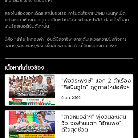
ไหนก็สวย เซ็กซี่ ต๊าชมากๆ
.
ลองไปส่องชอทเด็ดเหล่านี้ของเธอ การันตีเสื้อผ้าหน้าผม เน้นทุกเม็ด
กว่าจะออกห้องคอสตูม มายืนหน้ากล้อง หน้าแสงไฟได้ ต้องเป๊ะขั้นสุด
เกินร้อยเปอร์เซ็นต์เท่านั้น
.
นี่คือ “ลำไย ไหทองคำ” อินดี้มืออาชีพ ยกระดับเลเวลความปังทั้งการ
แสดง,ร้องเพลง,พิธีกรขึ้นอีกหลายขั้น ใครก็กินเธอลงยากจริงๆ
เนื้อหาที่เกี่ยวข้อง
"พ่อวีระพงษ์" แจก 2 ลำเรื่อง
"ศิลปินภูไท" ฤดูกาลใหม่อลังฯ
6 ส.ค. 2569
"สาวหมอลำฯ" พุ่งวันละแสน
วิว จ่อล้านแตก "ฮักแพง"
ดีใจสุดชีวิต