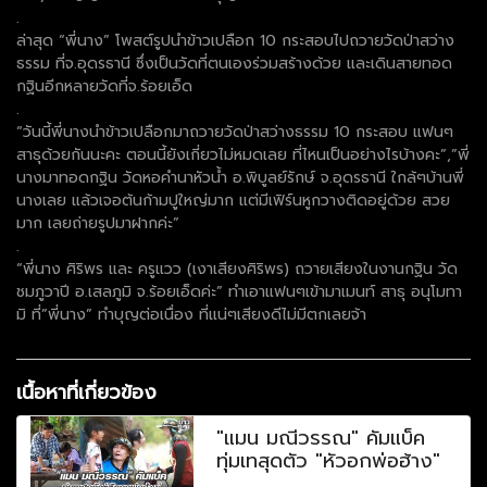
.
ล่าสุด “พี่นาง” โพสต์รูปนำข้าวเปลือก 10 กระสอบไปถวายวัดป่าสว่าง
ธรรม ที่จ.อุดรธานี ซึ่งเป็นวัดที่ตนเองร่วมสร้างด้วย และเดินสายทอด
กฐินอีกหลายวัดที่จ.ร้อยเอ็ด
.
“วันนี้พี่นางนำข้าวเปลือกมาถวายวัดป่าสว่างธรรม 10 กระสอบ แฟนๆ
สาธุด้วยกันนะคะ ตอนนี้ยังเกี่ยวไม่หมดเลย ที่ไหนเป็นอย่างไรบ้างคะ”,”พี่
นางมาทอดกฐิน วัดหอคำนาหัวน้ำ อ.พิบูลย์รักษ์ จ.อุดรธานี ใกล้ๆบ้านพี่
นางเลย แล้วเจอต้นก้ามปูใหญ่มาก แต่มีเฟิร์นหูกวางติดอยู่ด้วย สวย
มาก เลยถ่ายรูปมาฝากค่ะ”
.
“พี่นาง ศิริพร และ ครูแวว (เงาเสียงศิริพร) ถวายเสียงในงานกฐิน วัด
ชมภูวาปี อ.เสลภูมิ จ.ร้อยเอ็ดค่ะ” ทำเอาแฟนๆเข้ามาเมนท์ สาธุ อนุโมทา
มิ ที่”พี่นาง” ทำบุญต่อเนื่อง ที่แน่ๆเสียงดีไม่มีตกเลยจ้า
เนื้อหาที่เกี่ยวข้อง
"แมน มณีวรรณ" คัมแบ็ค
ทุ่มเทสุดตัว "หัวอกพ่อฮ้าง"