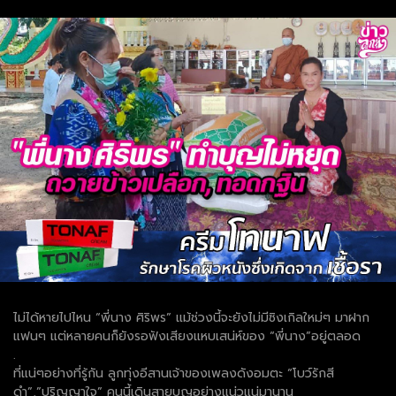
ไม่ได้หายไปไหน “พี่นาง ศิริพร” แม้ช่วงนี้จะยังไม่มีซิงเกิลใหม่ๆ มาฝาก
แฟนๆ แต่หลายคนก็ยังรอฟังเสียงแหบเสน่ห์ของ “พี่นาง”อยู่ตลอด
.
ที่แน่ๆอย่างที่รู้กัน ลูกทุ่งอีสานเจ้าของเพลงดังอมตะ “โบว์รักสี
ดำ”,”ปริญญาใจ” คนนี้เดินสายบุญอย่างแน่วแน่มานาน