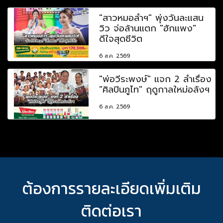
"สาวหมอลำฯ" พุ่งวันละแสน
วิว จ่อล้านแตก "ฮักแพง"
ดีใจสุดชีวิต
6 ส.ค. 2569
"พ่อวีระพงษ์" แจก 2 ลำเรื่อง
"ศิลปินภูไท" ฤดูกาลใหม่อลังฯ
6 ส.ค. 2569
ต้องการรายละเอียดเพิ่มเติม
ติดต่อเรา