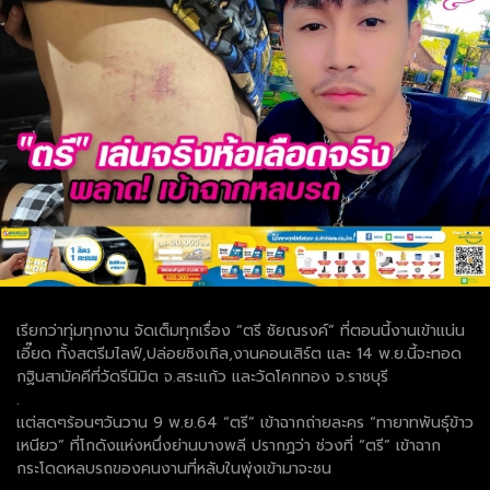
เรียกว่าทุ่มทุกงาน จัดเต็มทุกเรื่อง “ตรี ชัยณรงค์” ที่ตอนนี้งานเข้าแน่น
เอี๊ยด ทั้งสตรีมไลฟ์,ปล่อยซิงเกิล,งานคอนเสิร์ต และ 14 พ.ย.นี้จะทอด
กฐินสามัคคีที่วัดรีนิมิต จ.สระแก้ว และวัดโคกทอง จ.ราชบุรี
.
แต่สดๆร้อนๆวันวาน 9 พ.ย.64 “ตรี” เข้าฉากถ่ายละคร “ทายาทพันธุ์ข้าว
เหนียว” ที่โกดังแห่งหนึ่งย่านบางพลี ปรากฏว่า ช่วงที่ “ตรี” เข้าฉาก
กระโดดหลบรถของคนงานที่หลับในพุ่งเข้ามาจะชน