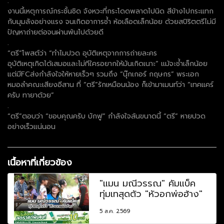
.
งานนี้เหตุการณ์กระชั้นชิด จังหวะที่กระโดดพลาดไปนิด สีข้างไปกระแทก
กับมุมลังอย่างแรง จนเกิดอาการช้ำ ห้อเลือดเล็กน้อย ด้วยสปิริตตรีไม่มี
ปัญหาถ่ายต่อจนผ่านพ้นไปด้วยดี
.
“ตรี”โพสต์ว่า “ทำไมปวด อุบัติเหตุจากการถ่ายละคร
อุบัติเหตุเกิดได้เสมอและไม่ทีใครอยากให้มันเกิดเนาะ” แม้จะช้ำเล็กน้อย
แต่มีFCส่งกำลังใจให้หายเร็วๆ รวมถึง “นุ๊กเกอร์ กฤษกร” พระเอก
หมอลำคณะเสียงอีสาน ที่ “ตรี”รักเหมือนน้อง ก็เข้ามาเมนท์ว่า “เทคแคร์
ครับ ทายาด้วย”
.
“ตรี”ตอบว่า “ขอบคุณครับ บักฟู” กำลังใจล้นขนาดนี้ “ตรี” หายปวด
อย่างเร็วแน่นอน
เนื้อหาที่เกี่ยวข้อง
"แมน มณีวรรณ" คัมแบ็ค
ทุ่มเทสุดตัว "หัวอกพ่อฮ้าง"
5 ส.ค. 2569