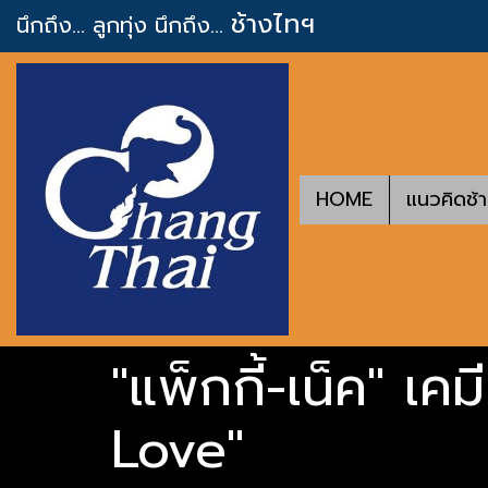
ช้างไทฯ
นึกถึง... ลูกทุ่ง
นึกถึง...
HOME
แนวคิดช้
"แพ็กกี้-เน็ค" เ
Love"