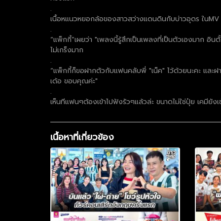
.
เนื้อหแนวหยอกล้อของสาวสว่างแดนดินกับบ่าวอุดร ในMV ต้อง
.
“แพ็กกี้”เผยว่า "เพลงนี้รู้สึกเป็นเพลงที่เป็นตัวเองมาก 
ไม่เกร็งมาก
.
“แพ็กกี้ก็ขอฝากตัวกับแฟนคลับพี่ "เน็ค" ไว้ด้วยนะคะ แ
เด้อ ขอบคุณค่ะ"
.
เห็นทีแฟนๆต้องเข้าไปฟังรัวๆแล้วล่ะ ขนาดไม่ใช่ปุ๋ย เคมียังเข
เนื้อหาที่เกี่ยวข้อง