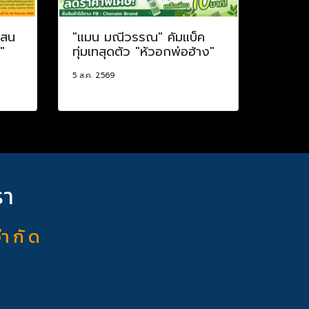
แสน
"แมน มณีวรรณ" คัมแบ็ค
"
ทุ่มเทสุดตัว "หัวอกพ่อฮ้าง"
5 ส.ค. 2569
รา
จำ กั ด