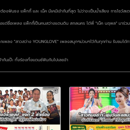
ฟันธง แพ็กกี้ และ เน็ค มีเคมีเข้ากันที่สุด ไม่ว่าจะเป็นน้ำเสียง การโชว์
อินตั้งแต่ชื่อเพลง แพ็กกี้เป็นคนสว่างแดนดิน สกลนคร ได้พี่ "เน็ค นฤพล" มาร
ละฝากเพลง "สาวสว่าง YOUNGLOVE" เพลงสนุกๆม่วนๆไว้กับทุกท่าน รับชมได้ท
้ากันเป๊ะ ทั้งร้องทั้งแดนซ์ฟินกันไปเลยจ้า