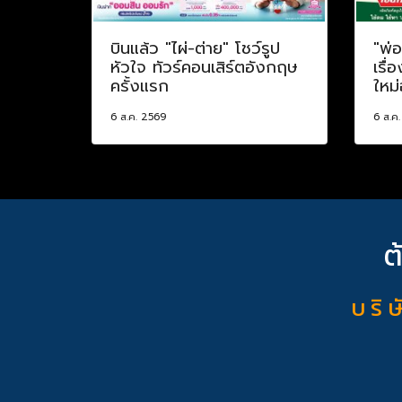
บินแล้ว "ไผ่-ต่าย" โชว์รูป
"พ่
หัวใจ ทัวร์คอนเสิร์ตอังกฤษ
เรื่
ครั้งแรก
ใหม่
6 ส.ค. 2569
6 ส.ค
ต
บ ริ ษ