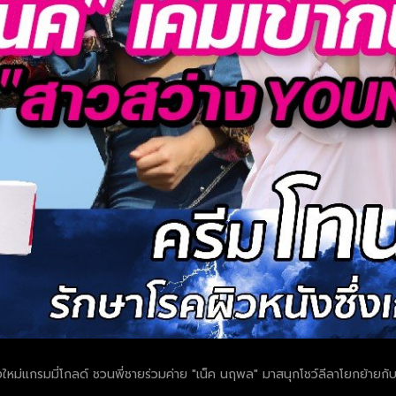
น้องใหม่แกรมมี่โกลด์ ชวนพี่ชายร่วมค่าย "เน็ค นฤพล" มาสนุกโชว์ลีลาโยกย้า