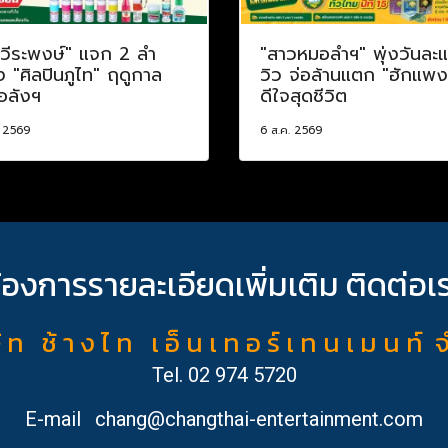
อวีระพงษ์" แจก 2 ลำ
"สาวหมอลำฯ" พุ่งวันละ
อง "ศิลปินภูไท" ฤดูกาล
วิว จ่อล้านแตก "ฮักแพง
อลังฯ
ดีใจสุดชีวิต
. 2569
6 ส.ค. 2569
้องการรายละเอียดเพิ่มเติม ติดต่อเ
ั ท ช้ า ง ไ ท เ อ็ น เ ท อ ร์ เ ท น เ ม น ท์ 
Tel.
02 974 5720
E-mail
chang@changthai-entertainment.com