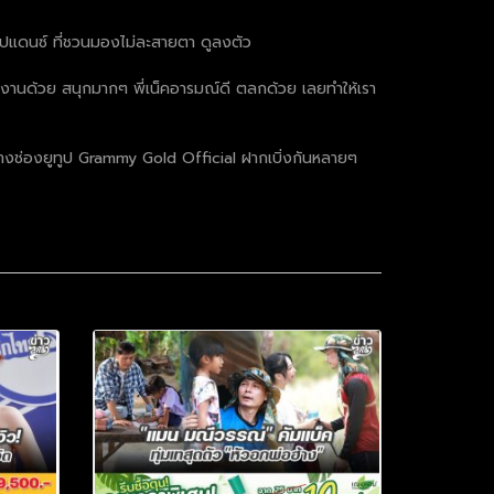
สเตปแดนซ์ ที่ชวนมองไม่ละสายตา ดูลงตัว
่วมงานด้วย สนุกมากๆ พี่เน็คอารมณ์ดี ตลกด้วย เลยทำให้เรา
างช่องยูทูป Grammy Gold Official ฝากเบิ่งกันหลายๆ