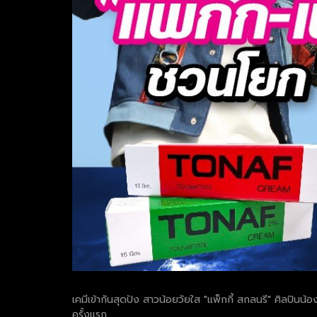
เคมีเข้ากันสุดปัง สาวน้อยวัยใส "แพ็กกี้ สกลนรี" ศิลปิน
ครั้งแรก