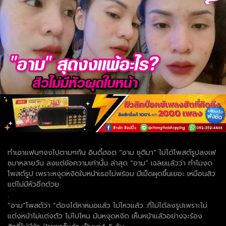
ทำเอาแฟนๆงงไปตามๆกัน อินดี้ฮอต “อาม ชุติมา” ไม่ได้โพสต์รูปลงเฟ
ซมาหลายวัน ลงแต่ข้อความเท่านั้น ล่าสุด “อาม” เฉลยแล้วว่า ทำไมงด
โพสต์รูป เพราะหงุดหงิดใบหน้าเธอไม่พร้อม มีเม็ดผุดขึ้นเยอะ เหมือนสิว
แต่ไม่มีหัวอีกด้วย
.
“อาม”โพสต์ว่า “ต้องได้หาหมอแล้ว ไม่ไหวแล้ว…ที่ไม่ได้ลงรูปเพราะไม่
แต่งหน้าไม่แต่งตัว ไม่ไปไหน มันหงุดหงิด เห็นหน้าแล้วอย่างจะร้อง