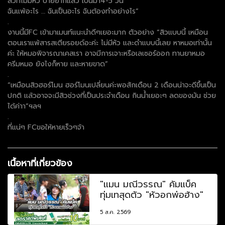
สิวที่ไม่มีหัว ป้ายยาก็แล้ว เป็นมา4-5 วัน
ฉันแพ้อะไร … ฉันเป็นอะไร ฉันต้องทำอย่างไร”
.
งานนี้มีFC เข้ามาเมนท์แนะนำดีๆเยอะมาก ตัวอย่าง “สิวแบบนี้ เหมือน
ตอนเราแพ้สารสเตียรอยด์อะค่ะ ไม่มีหัว และดำแบบนี้เลย หาหมอเท่านั้น
ค่ะ ให้หมอพิจารณาเคสเรา อาจมีการเจาะหรือเลเซอร์ออก ทานยาหมอ
ครีมหมอ ยังไงก็หาย และหายขาด”
.
“เหมือนสิวฮอร์โมน ฮอร์โมนเปลี่ยนค่ะพอสักเดือน 2 เดือนน่าจะดีขึ้นเป็น
ปกติ เเล้วอาจจะมีสิวช่วงที่เป็นประจำเดือน กินน้ำเยอะๆ ลดของมัน ช่วย
ได้ค่าา”ฯลฯ
.
ที่แน่ๆ FCขอให้หายเร็วๆจ้า
เนื้อหาที่เกี่ยวข้อง
"แมน มณีวรรณ" คัมแบ็ค
ทุ่มเทสุดตัว "หัวอกพ่อฮ้าง"
5 ส.ค. 2569