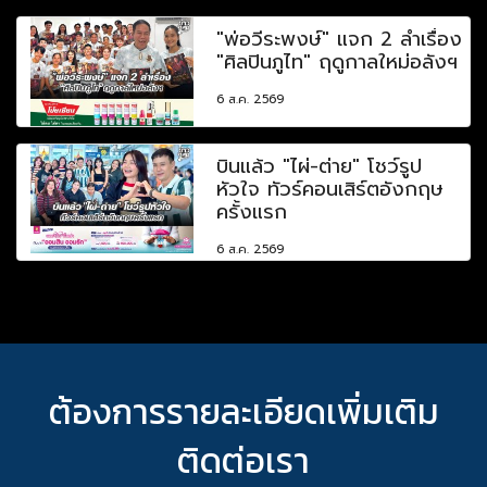
"พ่อวีระพงษ์" แจก 2 ลำเรื่อง
"ศิลปินภูไท" ฤดูกาลใหม่อลังฯ
6 ส.ค. 2569
บินแล้ว "ไผ่-ต่าย" โชว์รูป
หัวใจ ทัวร์คอนเสิร์ตอังกฤษ
ครั้งแรก
6 ส.ค. 2569
ต้องการรายละเอียดเพิ่มเติม
ติดต่อเรา