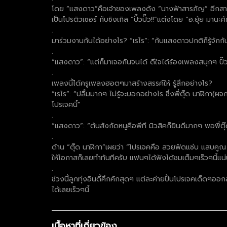
โดย “แสงดาว”คือเจ้าของเพลงดัง “นางฟ้าสารภัญ” อีกสาว “เร
เป็นโปรดิวเซอร์ กับซิงเกิล “ปั๊วปั๊ว!!”แต่งโดย “อ.ยุ้ย มานะศ
.
มาร่วมงานกันได้อย่างไร? “เรไร”: “กับแสงดาวปกติก็รู้จัก
.
“แสงดาว”: “แต่ก็มาเจอกันจนได้ ดีใจได้ร้องเพลงสนุกๆ ปั๊ว
.
เพลงนี้ได้ครูเพลงฮอตๆมาสร้างสรรค์ให้ รู้สึกอย่างไร?
“เรไร”: “ปลื้มมากๆ ไม่รู้จะบอกอย่างไร ซึ่งพี่ตุ๊ด นาฬิกา
โปรเจคนี้"
.
“แสงดาว”: “ต้นสังกัดหนูคือพีที มิวสิคก็ยินดีมากๆ พอพี
.
ด้าน “ตุ๊ด นาฬิกา”เผยว่า “โปรเจคคือ สวยฟัดแซ่บ แสบคูณ 2
ให้โอกาสก็เลยทำทันทีครับ แฟนๆได้ฟังได้ชมเต็มๆเร็วๆนี้แน
.
ช่วงนี้ลูกทุ่งอินดี้คึกคักสุดๆ แต่ละค่ายปั้นโปรเจคเด็ดๆออ
ได้เลยเร็วๆนี้
เนื้อหาที่เกี่ยวข้อง