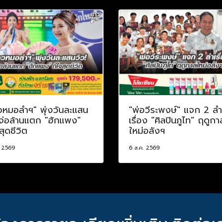
วหมอลำฯ" พุ่งวันละแสน
"พ่อวีระพงษ์" แจก 2 ลำ
 จ่อล้านแตก "ฮักแพง"
เรื่อง "ศิลปินภูไท" ฤดูกา
สุดชีวิต
ใหม่อลังฯ
. 2569
6 ส.ค. 2569