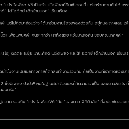
ไร ไลฟ์สด V6.เป็นเจ้าแม่ไลฟ์สดที่ยืน#1ตอนนี้ แต่มาร่วมงานกันได้ เพราะ “ต
ักดิ์” ได้”อ.วิทย์ เด็กบ้านนอก” เรียบเรียง
กันค่ะ แต่ไม่คิดมาก่อนว่าจะได้มาร่วมงานร้องเพลงด้วยกัน อยู่คนละภาคเลย เ
ปั๊ว!! เพื่อแฟนๆค่ะ คนจะทักว่า เราทั้งสวย แซ่บมาเจอกัน ขอบคุณมากๆค่ะ”
(ผจก.เรไร) ติดต่อ อ.ยุ้ย มานะศักดิ์ แต่งเพลง และให้ อ.วิทย์ เด็กบ้านนอก เ
่ตุ๊ดนำชิ้นงานไปเสนอทางค่ายก็ตกลงทำงานร่วมกัน ถือเป็นงานที่เราคาดหวังม
 ซึ่งมีเพลง ปั๊วปั๊ว!! ผมในฐานะโปรดิวเซอร์ก็คิดว่าน่าจะเป็น แสงดาว&เรไร 
่นอนครับ”
กสู่ตลาด รวมถึง “เรไร ไลฟ์สดV6.”กับ “แสงดาว พีทีมิวสิค” ที่จะประชันสวยแซ่บ