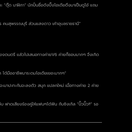
ุ๊ด นาฬิกา” นักปั้นชื่อดังปิ๊งไอเดียดึงมาเป็นดูโอ้ แถม
รไร คนสุพรรณบุรี ส่วนแสงดาว เค้าอุบลราชธานี”
รียบเรียงดนตรี แล้วไปเสนอทางค่ายV6 ค่ายก็ชอบมากๆ จึงเกิด
าก ได้มืออาชีพมาระดมไอเดียเยอะมากๆ”
ที่จะมาปะทะกันจะลงตัว สนุก แปลกใหม่ เมื่อทางค่าย 2 ค่าย
 ฟาดเสียงร้องคู่ให้แฟนๆได้ฟิน กับซิงเกิล “ปั๊วปั๊ว!!” รอ