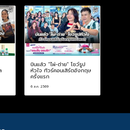
บินแล้ว "ไผ่-ต่าย" โชว์รูป
ล
หัวใจ ทัวร์คอนเสิร์ตอังกฤษ
ครั้งแรก
6 ส.ค. 2569