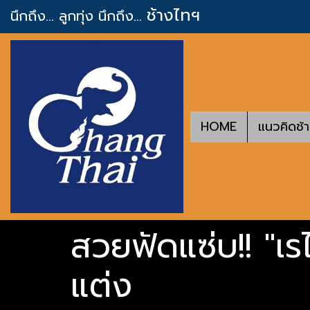
ช้างไทฯ
นึกถึง... ลูกทุ่ง
นึกถึง...
HOME
แนวคิดช้
สวยฟัดแซ่บ!! "เรไร
แต่ง