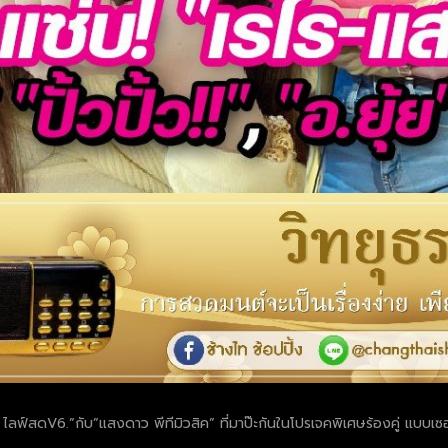
ร ไลฟ์สดV6.”กับ”แสงดาว พีทีมิวสิค” ที่มาป๊ะกันในโปรเจคพิเศษร้องคู่ แบบเซ