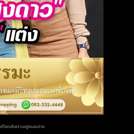
อร์ไพรส์เพราะอยู่คนละค่าย