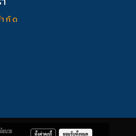
รา
จำ กั ด
นโยบาย
ตั้งค่าคุกกี้
ยอมรับทั้งหมด