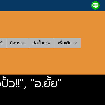
ร์
กิจกรรม
อัลบั้มภาพ
เพิ่มเติม
้ว!!", "อ.ยั้ย"