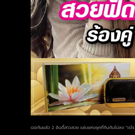
เจอกันแล้ว 2 อินดี้สาวสวย แซ่บแห่งยุคที่กินกันไม่ลง “เรไ
.