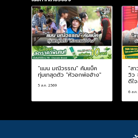
"แมน มณีวรรณ" คัมแบ็ค
"สา
ทุ่มเทสุดตัว "หัวอกพ่อฮ้าง"
วิว
ดีใจ
5 ส.ค. 2569
6 ส.ค