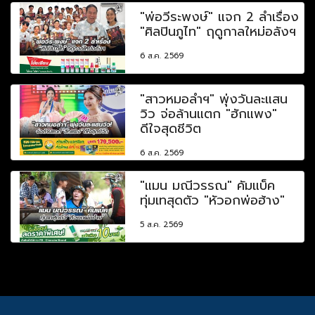
"พ่อวีระพงษ์" แจก 2 ลำเรื่อง
"ศิลปินภูไท" ฤดูกาลใหม่อลังฯ
6 ส.ค. 2569
"สาวหมอลำฯ" พุ่งวันละแสน
วิว จ่อล้านแตก "ฮักแพง"
ดีใจสุดชีวิต
6 ส.ค. 2569
"แมน มณีวรรณ" คัมแบ็ค
ทุ่มเทสุดตัว "หัวอกพ่อฮ้าง"
5 ส.ค. 2569