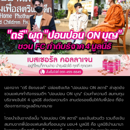
นอกจาก “ตรี ชัยณรงค์” ปล่อยซิงเกิล "ปอนปอน ON สตาร์" ล่าสุดยัง
ชวนแฟนๆทำกิจกรรมดีๆ "ปอนปอน ON บุญ" ร่วมทำความดี สมทบทุน
บริจาคเงินให้ 4 มูลนิธิ ส่งต่อความรัก สานต่อรอยยิ้มให้กับพี่น้อง ที่ยัง
ต้องการการดูแลอีกมากมาย
.
โดยนำเงินจากอัลบั้ม "ปอนปอน ON สตาร์" และเงินส่วนตัว รวมถึงเงิน
สมทบจากพี่น้องแฟนคลับที่ออนบุญ มอบ4 มูลนิธิ คือ มูลนิธิบ้านมานา