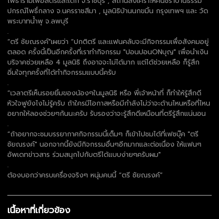
โพธารามเพื่อสตรีและเด็ก จ.ราชบุรี , สถานสงเคราะห์คนชราบ้านธรรม
ปกรณ์โพธิ์กลาง จ.นครราชสีมา , มูลนิธิบ้านนกขมิ้น กรุงเทพฯ และ วัด
พระบาทน้ำพุ จ.ลพบุรี
.
“ตรี ชัยณรงค์"เผยว่า “ปกติตรี และแฟนคลับจะมีกิจกรรมเพื่อสังคมอยู่
ตลอด ครั้งนี้เป็นอีกครั้งที่เราทำกิจกรรม "ปอนปอนONบุญ" เพื่อนำเงิน
บริจาคช่วยเหลือ 4 มูลนิธิ ถึงอาจจะไม่ได้มาก แต่ได้ช่วยเหลือ ก็รู้สึก
อิ่มใจทุกครั้งที่ได้ทำกิจกรรมแบบนี้ครับ
.
“เวลาตรีเห็นรอยยิ้มของน้องๆในมูลนิธิ หรือ พี่เจ้าหน้าที่ ก็ทำให้รู้สึกดี
หัวใจฟูยังไงไม่รู้ครับ ถ้าใครมีโอกาสหรือมีกำลังไม่ว่าจะด้านไหนหรือที่ไหน
อยากให้ลองช่วยๆกันนะครับ รับรองว่าจะรู้สึกดีเหมือนที่ตรีรู้สึกแน่นอน
.
“ถ้าอยากจะชมบรรยากาศกิจกรรมนี้เต็มๆ ก็เข้าไปชมได้ที่เฟซบุ๊ค "ตรี
ชัยณรงค์" นอกจากนี้ยังมีกิจกรรมอื่นๆอีกมากและต่อเนื่อง ให้แฟนๆ
อัพเดทข่าวสาร ร่วมสนุกไปกับตรีได้แบบง่ายๆครับผม"
.
ต้องบอกว่าครบเครื่องจริงๆ หนุ่มคนนี้ “ตรี ชัยณรงค์”
เนื้อหาที่เกี่ยวข้อง