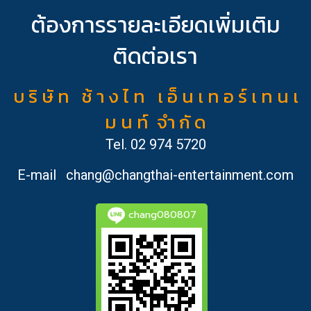
ต้องการรายละเอียดเพิ่มเติม
ติดต่อเรา
บ ริ ษั ท ช้ า ง ไ ท เ อ็ น เ ท อ ร์ เ ท น เ
ม น ท์ จำ กั ด
Tel.
02 974 5720
E-mail
chang@changthai-entertainment.com
chang080807