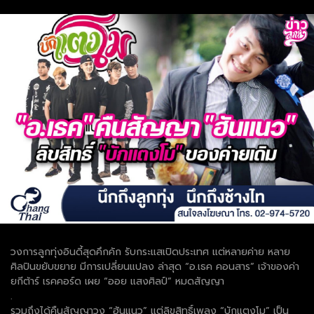
วงการลูกทุ่งอินดี้สุดคึกคัก รับกระแสเปิดประเทศ แต่หลายค่าย หลาย
ศิลปินขยับขยาย มีการเปลี่ยนแปลง ล่าสุด “อ.เธค คอนสาร” เจ้าของค่า
ยกีต้าร์ เรคคอร์ด เผย “ออย แสงศิลป์” หมดสัญญา
.
รวมถึงได้คืนสัญญาวง “ฮันแนว” แต่ลิขสิทธิ์เพลง “บักแตงโม” เป็น