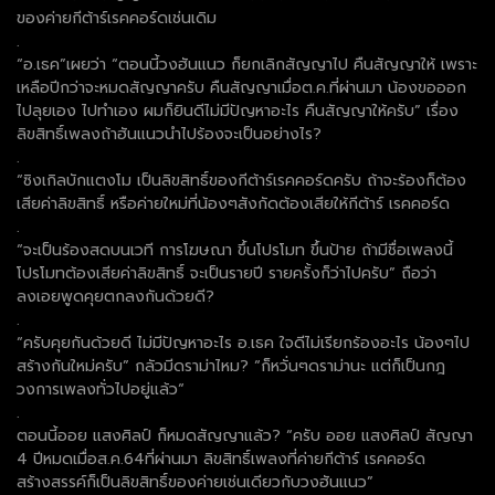
ของค่ายกีต้าร์เรคคอร์ดเช่นเดิม
.
“อ.เธค”เผยว่า “ตอนนี้วงฮันแนว ก็ยกเลิกสัญญาไป คืนสัญญาให้ เพราะ
เหลือปีกว่าจะหมดสัญญาครับ คืนสัญญาเมื่อต.ค.ที่ผ่านมา น้องขอออก
ไปลุยเอง ไปทำเอง ผมก็ยินดีไม่มีปัญหาอะไร คืนสัญญาให้ครับ” เรื่อง
ลิขสิทธิ์เพลงถ้าฮันแนวนำไปร้องจะเป็นอย่างไร?
.
“ซิงเกิลบักแตงโม เป็นลิขสิทธิ์ของกีต้าร์เรคคอร์ดครับ ถ้าจะร้องก็ต้อง
เสียค่าลิขสิทธิ์ หรือค่ายใหม่ที่น้องๆสังกัดต้องเสียให้กีต้าร์ เรคคอร์ด
.
“จะเป็นร้องสดบนเวที การโฆษณา ขึ้นโปรโมท ขึ้นป้าย ถ้ามีชื่อเพลงนี้
โปรโมทต้องเสียค่าลิขสิทธิ์ จะเป็นรายปี รายครั้งก็ว่าไปครับ” ถือว่า
ลงเอยพูดคุยตกลงกันด้วยดี?
.
“ครับคุยกันด้วยดี ไม่มีปัญหาอะไร อ.เธค ใจดีไม่เรียกร้องอะไร น้องๆไป
สร้างกันใหม่ครับ” กลัวมีดราม่าไหม? “ก็หวั่นๆดราม่านะ แต่ก็เป็นกฎ
วงการเพลงทั่วไปอยู่แล้ว“
.
ตอนนี้ออย แสงศิลป์ ก็หมดสัญญาแล้ว? “ครับ ออย แสงศิลป์ สัญญา
4 ปีหมดเมื่อส.ค.64ที่ผ่านมา ลิขสิทธิ์เพลงที่ค่ายกีต้าร์ เรคคอร์ด
สร้างสรรค์ก็เป็นลิขสิทธิ์ของค่ายเช่นเดียวกับวงฮันแนว”