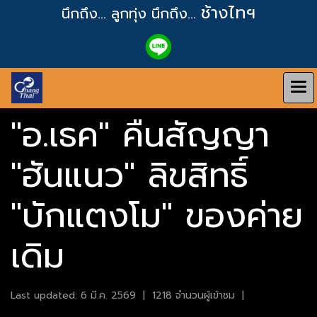
ช้างไทฯ
นึกถึง... ลูกทุ่ง
นึกถึง...
"อ.เธค" คืนสัญญา
"ฮันแนว" ลิขสิทธิ์
"บักแตงโม" ของค่าย
เดิม
Last updated: 6 มี.ค. 2569
|
1218 จำนวนผู้เข้าชม
|