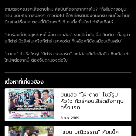
.
ถามตรงๆอ.เธคเสียดายไหม ศิลปินที่ออกจากค่ายไป? “ก็เสียดายอยู่นะ
ครับ แต่ให้โอกาสน้องๆ ก้าวต่อไป ก็ให้เกียรติน้องๆนะครับ ผมก็จะทำนัก
ร้องใหม่เรื่อยๆ ตอนนี้มีน้องๆ 5-6 คนที่จะปั้นใหม่ ทำซิงเกิลให้
.
“นักร้องที่ยังอยู่หลักๆก็ จ๊อบ เสกสันต์ รถบ่มีน้ำมัน,บิ๋ว กิตติมา ก็อยู่ค่า
ยกีต้าร์ มิวสิคในเครือกีต้าร์ เรคคอร์ด ที่เหลือๆก็ยังเหมือนเดิมครับ”
.
“อ.เธค” หัวเรือใหญ่ “กีต้าร์ เรคคอร์ด” จะปล่อยทีเด็ดศิลปิน ซิงเกิลอะไร
ใหม่ๆต่อจากนี้ ต้องจับตามองต่อไป
เนื้อหาที่เกี่ยวข้อง
บินแล้ว "ไผ่-ต่าย" โชว์รูป
หัวใจ ทัวร์คอนเสิร์ตอังกฤษ
ครั้งแรก
6 ส.ค. 2569
"แมน มณีวรรณ" คัมแบ็ค