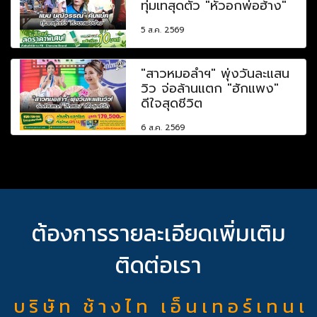
ทุ่มเทสุดตัว "หัวอกพ่อฮ้าง"
5 ส.ค. 2569
"สาวหมอลำฯ" พุ่งวันละแสน
วิว จ่อล้านแตก "ฮักแพง"
ดีใจสุดชีวิต
6 ส.ค. 2569
ต้องการรายละเอียดเพิ่มเติม
ติดต่อเรา
บ ริ ษั ท ช้ า ง ไ ท เ อ็ น เ ท อ ร์ เ ท น เ