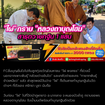
FCอิ่มบุญอิ่มใจไปกับลูกทุ่งขวัญใจมหาชน “ไผ่ พงศธร” ที่ช่วงนี้
นอกจากเพาะพันธุ์“กล้วยด่างอินโด” และเทคิวถ่ายละคร “ทายาทพันธุ์
ข้าวเหนียว” แล้ว ล่าสุดพอมีวันว่าง “ไผ่” ก็เดินสายทำบุญกฐินในวัด
ต่างๆ ที่ตัวเอง ศรัทธา บูชา นับถือ
.
วันก่อน “ไผ่” ไปที่วัดป่าภูผายาว อ.นากลาง จ.หนองบัวลำภู กราบขอพร
หลวงตาบุญโฮม รับน้ำมนต์พร้อมทำบุญกฐินอีกด้วย