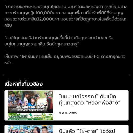
.
“มากราบขอพรหลวงตาบุญโฮมครับ นานๆได้เจอหลวงตา เลยถือโอกาส
ถวายร่วมบุญกฐิน100,000บาท ขอบคุณพี่สาวที่น่ารักพี่มิกิที่ร่วมบุญ
มอบถวายร่วมกฐิน32,000บาท มอบถวายที่วัดภูภายาวในครั้งนี้ด้วยนะ
ครับ
.
“ขอให้ทุกๆคนมีส่วนร่วมในบุญครั้งนี้ด้วยกันทุกๆคนด้วยนะครับ
อนุโมทนาบุญถวายกฐิน วัดป่าภูผายาวสาธุ”
.
เห็นภาพ “ไผ่”อิ่มบุญ ร่มเย็น อยู่กับพระกับเจ้าแบบนี้ FC ต่างสาธุกันทั่ว
หน้า..
เนื้อหาที่เกี่ยวข้อง
"แมน มณีวรรณ" คัมแบ็ค
ทุ่มเทสุดตัว "หัวอกพ่อฮ้าง"
5 ส.ค. 2569
บินแล้ว "ไผ่-ต่าย" โชว์รูป