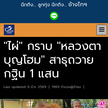
ช้างไทฯ
นึกถึง... ลูกทุ่ง
นึกถึง...
"ไผ่" กราบ "หลวงตา
บุญโฮม" สาธุถวาย
กฐิน 1 แสน
Last updated: 6 มี.ค. 2569
|
1969 จำนวนผู้เข้าชม
|