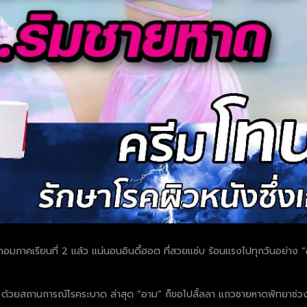
มภาคเรียนที่ 2 แล้ว แน่นอนอินดี้ฮอต ที่สวยแซ่บ ร้อนแรงไปทุกวันอย่าง “อาม 
 ด้วยสถานการณ์โรคระบาด ล่าสุด “อาม” ก็ขอไปลั้ลลา แถวชายหาดพัทยาช่วง