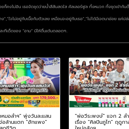
ยก็คงไม่อิน เธอจัดชุดว่ายน้ำสีสันสดใส คัลเลอร์ฟูล ทั้งหมวก ทั้งชุดเข้ากันต๊
าง”,”ใจไม่อยู่กับเนื้อกับตัวเลย เหมือนจะอยู่กับเธอ”,”ไม่ได้มีเจตนาอ่อย แ
หละทีเด็ดของ “อาม” มีให้ตื่นเต้นตลอดๆ..
วหมอลำฯ" พุ่งวันละแสน
"พ่อวีระพงษ์" แจก 2 ลำ
 จ่อล้านแตก "ฮักแพง"
เรื่อง "ศิลปินภูไท" ฤดูกา
สุดชีวิต
ใหม่อลังฯ