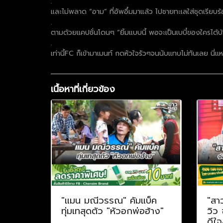
.
และไม่พลาด “อาม” ที่อัพอึ๋มมาแล้ว ไปชายทะเลใส่ชุดเรียบร้อ
.
ตามด้วยแคปชั่นโดนๆ “ยิ้มแบบนี้ พอจะเป็นเบบี๋ของใครได้บ้
.
เท่านี้FC ก็เข้ามาเมนท์ กดหัวใจรัวๆจนนับแทบไม่ทันเลย นี่แ
เนื้อหาที่เกี่ยวข้อง
"แมน มณีวรรณ" คัมแบ็ค
"สา
ทุ่มเทสุดตัว "หัวอกพ่อฮ้าง"
วิว
ดีใจ