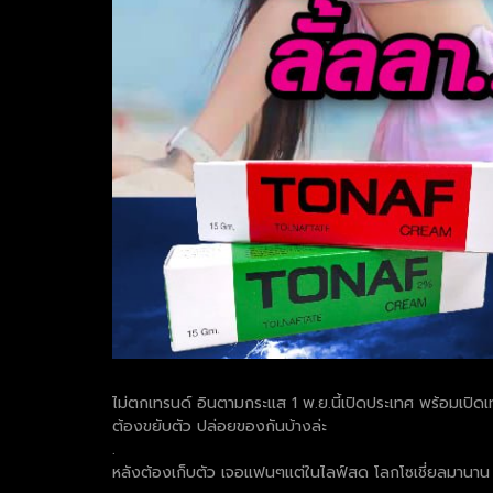
ไม่ตกเทรนด์ อินตามกระแส 1 พ.ย.นี้เปิดประเทศ พร้อมเปิดเทอ
ต้องขยับตัว ปล่อยของกันบ้างล่ะ
.
หลังต้องเก็บตัว เจอแฟนๆแต่ในไลฟ์สด โลกโซเชี่ยลมานาน