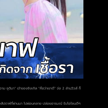
ชุติมา” เจ้าของซิงเกิล “คือว่าเขาดี” จ่อ 2 ล้านวิวส์ ก็
สัปดาห์ที่ผ่านมา ไปผ่อนคลาย ปล่อยอารมณ์ รับโอโซนดีๆ