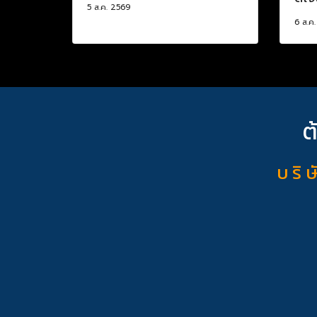
5 ส.ค. 2569
6 ส.ค
ต
บ ริ ษ