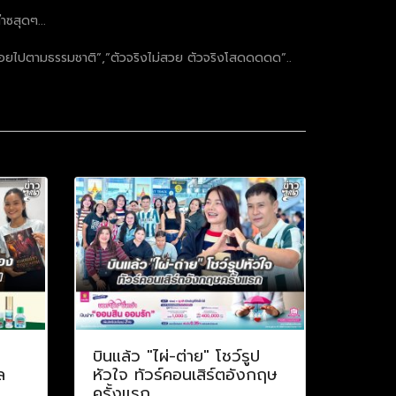
าซสุดๆ...
ค่ปล่อยไปตามธรรมชาติ”,”ตัวจริงไม่สวย ตัวจริงโสดดดดด”..
บินแล้ว "ไผ่-ต่าย" โชว์รูป
ล
หัวใจ ทัวร์คอนเสิร์ตอังกฤษ
ครั้งแรก