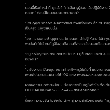
.
ตอนนี้เริ่มทำหน้าที่ครูแล้ว? “ค่ะเป็นครูผู้ช่วย เริ่มปฎิบ
ตลอด” ก่อนนี้โดนสบประมาทมามาก?
.
“โดนดูถูกมาตลอด คนหาว่าใช้เงินจ้างหรือเปล่า ถึงได้บรรคร
เป็นครูจะไม่พูดแบบนี้นะ
.
“อยากจะบอกอย่าดูถูกคนแค่ภายนอก ถ้าไม่รู้ให้ถาม ไม่ใช่พู
พอวันที่ทำได้ คนที่ภูมิใจสุดคือ คนที่ส่งเราเรียนและตัวเราเอ
.
“หนูเจอปัญหามาเยอะ ตอนจะเรียนจบ ปู่ก็มาเสีย และวันคะแน
อย่างไร?
.
“จะรับงานแค่วันหยุด อยากทำอาชีพครูให้เต็มที่ แต่งานค
เพลงไปถวายและถวายไข่ 100 แผง เพลงวอนหลวงพ่อพระใส 
.
ฝากผลงานปิดท้ายหน่อย? “ใครอยากเป็นครูให้ตั้งใจเด็ดเดียว
OFFICIALและเฟซ Som Pueksa ขอบคุณมากๆค่ะ”
.
นี่แหละความขยัน ไม่ย่อท้อ นำพาสู่ความสำเร็จอย่างเช่น “คร