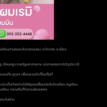
ี่โรงเรียนบ้านหนองโจดสวนมอน ต.โคกก่อ อ.เมือง
ครู เรียนครูม.ราชภัฏมหาสารคาม แรกๆแค่อยากได้วุฒิป.ตรี
ลงที่จ.อุดรฯ เพื่อนชวนติวก็ไม่เต็มที่
ประเด็นทำอย่างไรให้ชุมชนเชื่อมต่อกับโรงเรียน หนูเขียน
างวันเรียน กลางคืนก็ไปงานร้องเพลง
อบไม่ผ่าน