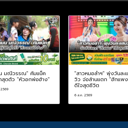
น มณีวรรณ" คัมแบ็ค
"สาวหมอลำฯ" พุ่งวันละ
เทสุดตัว "หัวอกพ่อฮ้าง"
วิว จ่อล้านแตก "ฮักแพง
ดีใจสุดชีวิต
. 2569
6 ส.ค. 2569