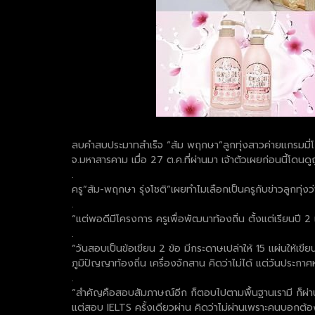
ลบคำสบประมาทสำเร็จ “ส้ม พฤกษา”ลูกทุ่งสาวค่ายแกรมมี่โกล
จ.มหาสารคาม เมื่อ 27 ต.ค.ที่ผ่านมา เจ้าตัวเผยก่อนนี้โดนดู
.
ครู“ส้ม-พฤกษา รุ่งโชติ”เผยทำไมเลือกเป็นครูกับข่าวลูกทุ
.
“แต่พอดีมีโครงการ ครูเพื่อพัฒนาท้องถิ่น ตั้งแต่เรียนปี 2
.
“วันสอบเป็นข้อเขียน 2 ข้อ มีกระดาษเปล่าให้ 15 แผ่นให้เขี
ภูมิปัญญาท้องถิ่น เครื่องจักสาน คิดว่าไม่ได้ แต่วันประกา
.
“สำคัญคือสอบสัมภาษณ์อีก ก็ตอบไปตามพื้นฐานเรามี ก็ผ
แต่สอบ IELTS ครั้งเดียวผ่าน คิดว่าไม่ผ่านเพราะคนบอกต้อง