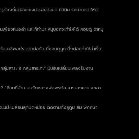
ครูท้องถิ่นต้องแข่งตัวเองล้วนๆ มีวินัย รักษาเกรดให้ดี
เป็นเพียงหมอลำ และก็ทำนา หนูบอกจะทำให้ได้ คอยดู ถ้าหนู
ออาชีพอะไร อย่าย่อท้อ ยิ่งคนดูถูก ยิ่งต้องทำให้สำเร็จ
ุ่มสาระ 8 กลุ่มสาระค่ะ” มีปรับเปลี่ยนเพลงรับงาน
หม? “ก็บนที่บ้าน บนวัดหลวงพ่อพระใส จ.หนองคาย จะเอา
คุณแม่ เปลี่ยนลุคนิดหน่อย ติดตามทั้งยูทูป ส้ม พฤกษา