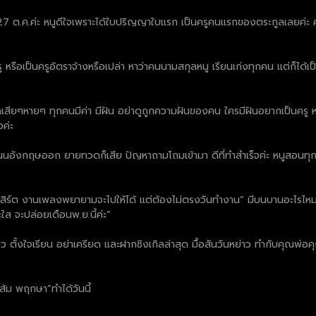
ัติงาน 27 ต.ค.ค่ะ หนูดีใจเพราะได้ใบปริญญาใบแรก เป็นครูคนแรกของตระกูลเลยค่ะ 
ู หรือเป็นครูอัตราจ้างหรือเปล่า หาว่าคนนามสกุลหนู เรียนเก่งทุกคน แต่ก็ได้
ดเสียๆหายๆ ทุกคนมีค่า มีฝัน อย่าดูถูกความฝันของคน ใครมีฝันอยากเป็นครู หรื
งค่ะ
นอังกฤษออก ยายทวดก็เสีย ปัญหาถามโถมเข้ามา ดีที่ทำสำเร็จค่ะ หนูสอนทุกกล
อนเสิร์ต งานเพลงพยายามจะไปให้ได้ แต่ต้องไม่ตรงวันทำงาน” มีบนบานอะไรไ
จะปล่อยเดือนพ.ย.นี้ค่ะ”
 ตั้งใจเรียน อย่าเครียด และฝากซิงเกิลล่าสุด มื้อสันวันหย่าว ทำกับคุณพ่อ
ูส้ม พฤกษา”ทำได้วันนี้