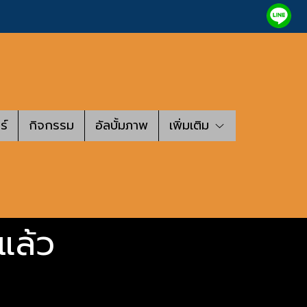
ร์
กิจกรรม
อัลบั้มภาพ
เพิ่มเติม
แล้ว