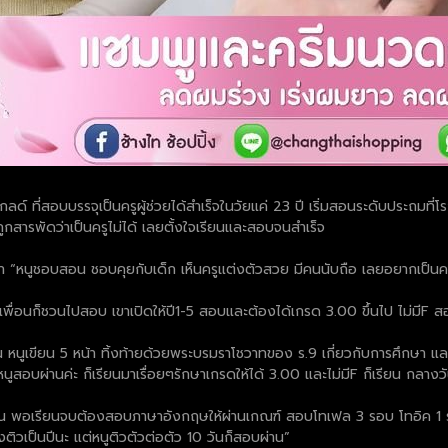
ด์ ที่สอบบรรจุเป็นครูผู้ช่วยได้สำเร็จในวัยแค่ 23 ปี เริ่มสอนระดับประถมท
ถูกสารพัดว่าเป็นครูไม่ได้ เลยตั้งใจเรียนและสอบจนสำเร็จ
่งว่า “หนูชอบสอน ชอบคุยกับเด็ก เห็นครูแต่งตัวสวย มีคนนับถือ เลยอยากเป็น
 เพื่อนก็ชวนไปสอบ เขาเปิดให้ปี1-5 สอบและต้องได้เกรด 3.00 ขึ้นไป ไม่มีF สอบ
ยน หนูเขียน 5 หน้า ทิ้งท้ายด้วยพระบรมราโชวาทของ ร.9 เกี่ยวกับการศึกษา และ
ศหนูสอบผ่านค่ะ ก็เรียนมาเรื่อยๆรักษาเกรดให้ได้ 3.00 และไม่มีF ก็เรียน กล
่าน พอเรียนจบต้องสอบภาษาอังกฤษให้ผ่านเกณฑ์ สอบโทเฟล 3 รอบ โทอิค 1 ร
ติวเป็นปีนะ แต่หนูติวตัวต่อตัว 10 วันก็สอบผ่าน”