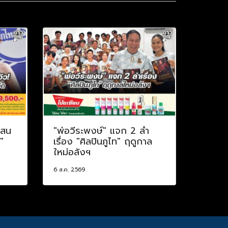
แสน
"พ่อวีระพงษ์" แจก 2 ลำ
"
เรื่อง "ศิลปินภูไท" ฤดูกาล
ใหม่อลังฯ
6 ส.ค. 2569