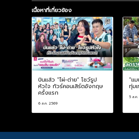
เนื้อหาที่เกี่ยวข้อง
บินแล้ว "ไผ่-ต่าย" โชว์รูป
"แม
หัวใจ ทัวร์คอนเสิร์ตอังกฤษ
ทุ่ม
ครั้งแรก
5 ส.ค
6 ส.ค. 2569