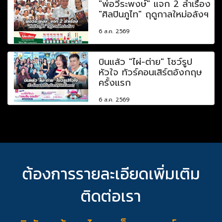
"พ่อวีระพงษ์" แจก 2 ลำเรื่อง
"ศิลปินภูไท" ฤดูกาลใหม่อลังฯ
6 ส.ค. 2569
บินแล้ว "ไผ่-ต่าย" โชว์รูป
หัวใจ ทัวร์คอนเสิร์ตอังกฤษ
ครั้งแรก
6 ส.ค. 2569
ต้องการรายละเอียดเพิ่มเติม
ติดต่อเรา