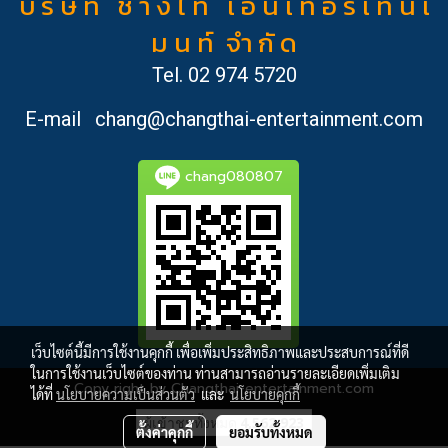
บ ริ ษั ท ช้ า ง ไ ท เ อ็ น เ ท อ ร์ เ ท น เ
ม น ท์ จำ กั ด
Tel.
02 974 5720
E-mail
chang@changthai-entertainment.com
chang080807
เว็บไซต์นี้มีการใช้งานคุกกี้ เพื่อเพิ่มประสิทธิภาพและประสบการณ์ที่ดี
ในการใช้งานเว็บไซต์ของท่าน ท่านสามารถอ่านรายละเอียดเพิ่มเติม
Copy right by Changthai-entertainment.com
ได้ที่
นโยบายความเป็นส่วนตัว
และ
นโยบายคุกกี้
ผู้เข้าชมวันนี้
2,385
ตั้งค่าคุกกี้
ยอมรับทั้งหมด