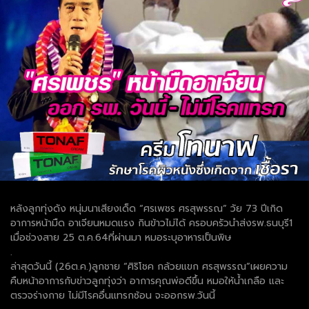
หลังลูกทุ่งดัง หนุ่มนาเสียงเด็ด “ศรเพชร ศรสุพรรณ” วัย 73 ปีเกิด
อาการหน้ามืด อาเจียนหมดแรง กินข้าวไม่ได้ ครอบครัวนำส่งรพ.ธนบุรี1
เมื่อช่วงสาย 25 ต.ค.64ที่ผ่านมา หมอระบุอาหารเป็นพิษ
.
ล่าสุดวันนี้ (26ต.ค.)ลูกชาย “ศิริโชค กล้วยแขก ศรสุพรรณ”เผยความ
คืบหน้าอาการกับข่าวลูกทุ่งว่า อาการคุณพ่อดีขึ้น หมอให้น้ำเกลือ และ
ตรวจร่างกาย ไม่มีโรคอื่นแทรกซ้อน จะออกรพ.วันนี้