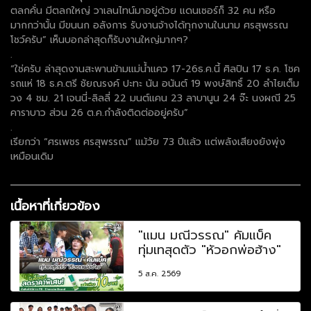
ตลกคั่น มีตลกใหญ่ วาเลนไทน์มาอยู่ด้วย แดนเซอร์ก็ 32 คน หรือ
มากกว่านั้น มีขนนก อลังการ รับงานจ้างได้ทุกงานในนาม ศรสุพรรณ
โชว์ครับ” เห็นบอกล่าสุดก็รับงานใหญ่มากๆ?
.
“ใช่ครับ ล่าสุดงานสะพานข้ามแม่น้ำแคว 17-26ธ.ค.นี้ ศิลปิน 17 ธ.ค. โชค
รถแห่ 18 ธ.ค.ตรี ชัยณรงค์ ปะทะ นัน อนันต์ 19 พงษ์สิทธิ์ 20 ลำไยเต็ม
วง 4 ชม. 21 เจนนี่-ลิลลี่ 22 มนต์แคน 23 ลาบานูน 24 จ๊ะ นงผณี 25
คาราบาว ส่วน 26 ต.ค.กำลังติดต่ออยู่ครับ”
.
เรียกว่า “ศรเพชร ศรสุพรรณ” แม้วัย 73 ปีแล้ว แต่พลังเสียงยังพุ่ง
เหมือนเดิม
เนื้อหาที่เกี่ยวข้อง
"แมน มณีวรรณ" คัมแบ็ค
ทุ่มเทสุดตัว "หัวอกพ่อฮ้าง"
5 ส.ค. 2569