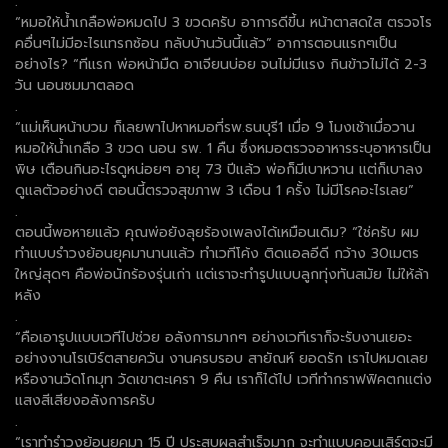
.
“หมอให้น้ำเกลือพ่อหมดไป 3 ขวดครับ อาการดีขี้น หน้าตาสดใส ตรวจโร
คอื่นๆไม่มีอะไรแทรกซ้อน กลับบ้านวันนี้แล้ว” อาการตอนแรกๆเป็น
อย่างไร? “ทีแรก พ่อหน้ามืด อาเจียนบ่อย จนไม่มีแรง กินข้าวไม่ได้ 2-3
วัน นอนซมมาตลอด
.
“แม่เห็นหน้าบวม ก็เลยพาไปหาหมอที่รพ.ธนบุรี1 เมื่อ 9 โมงเช้าเมื่อวาน
หมอให้น้ำเกลือ 3 ขวด นอน รพ. 1 คืน ซึ่งหมอตรวจอาหารระบุอาหารเป็น
พิษ เตือนกินอะไรดูหน่อยๆ อายุ 73 ปีแล้ว พ่อก็มีเบาหวาน แต่ก็เบาลง
ดูแลตัวอย่างดี ตอนนี้ตรวจสุขภาพ 3 เดือน 1 ครั้ง ไม่มีโรคอะไรเลย”
.
ตอนนี้พอหายแล้ว คุณพ่อยังลุยร้องเพลงได้เหมือนเดิม? “ใช่ครับ ผม
ทำแบบรำวงย้อนยุคมานานแล้ว ทำเวทีโค้ง ติดแอลอีดี กว้าง 30เมตร
ใหญ่สุดๆ คือพ่อนักร้องรุ่นเก่า แต่เราจะทำรูปแบบลูกทุ่งทันสมัย ไม่ให้ล้า
หลัง
.
“คือเอารูปแบบเวทีไปช่วย อลังการมากๆ อย่างเวทีเราก็จะรับงานเยอะ
อย่างงานโรเบิร์ตสายควัน งานครบรอบ สายัณห์ ยอดรัก เราไปหมดเลย
หรืองานวัดโกมุท วัดเขาตะเครา 9 คืน เราก็ได้ไป เวทีทำกราฟฟิคตกแต่ง
แสงสีเสียงอลังการครับ
.
“เราทำรำวงย้อนยุคมา 15 ปี ประสบผลสำเร็จมาก จะทำแบบคอนเสิร์ตจะมี