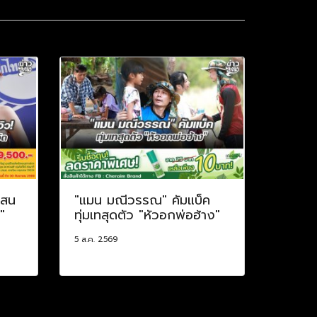
แสน
"แมน มณีวรรณ" คัมแบ็ค
"
ทุ่มเทสุดตัว "หัวอกพ่อฮ้าง"
5 ส.ค. 2569