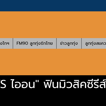
างไทฯ
FM90 ลูกทุ่งรักไทย
ข่าวลูกทุ่ง
ลูกทุ่งสแคว
S ไออน" ฟินมิวสิคซีรีส์