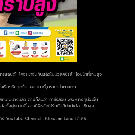
แลนด์” โคจรมาจิ้นกันแล้วในมิวสิคซีรีส์ “โอปป้าที่ราบสูง”
เรื่องรักสุดจิ้น, คอมมาดี้,ดราม่าน้ำตาแตก
ไปบ้างแล้ว ต่างก็ลุ้นว่า ถ้าซีรีส์จบ พระ-นางคู่นี้จะจิ้น
ั้งคู่ขนาดนี้ อาจมีผีหลักให้รักกันก็บ่แน่เด้อ...เขินจุง
้ายทาง YouTube Channel : Khaosan Land ได้เลย...