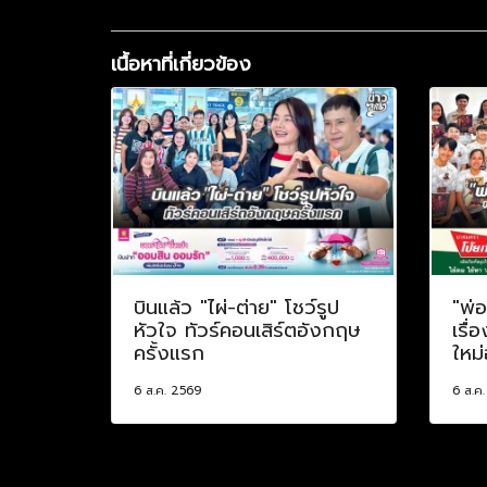
เนื้อหาที่เกี่ยวข้อง
บินแล้ว "ไผ่-ต่าย" โชว์รูป
"พ่
หัวใจ ทัวร์คอนเสิร์ตอังกฤษ
เรื่
ครั้งแรก
ใหม่
6 ส.ค. 2569
6 ส.ค