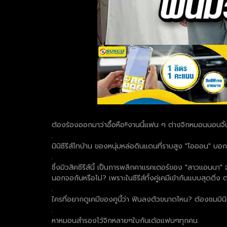
ต้องร้องออกมาว่าอื้อหือ!!งานนี้แฟน ๆ ต่างจิกหมอนนอนจิ้น
.
มินิซีรีส์ไทบ้าน ของหนุ่มหล่อดินแดนที่ราบสูง "ไอออน" บอ
.
ซึ่งมิวสิคซีรีส์นี้ เป็นการพลิกคาแรคเตอร์ของ "สาวแอนนา" จา
นอกจอกันหรือไม่? เพราะในซีรีส์ทั้งคู่เคมีเข้ากันแบบสุดติ่ง ต
.
ใครที่อยากดูเคมีของคูนี้ว่า ฟินลงตัวขนาดไหน? ต้องชมมิน
.
หาหมอนสำรองไว้จิกหลายๆใบกันเด้อแฟนๆทุกคน