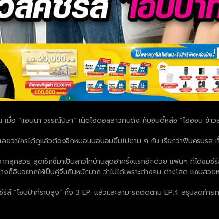
 เมื่อ “แอนนา วรรณ์นิษา” เน็ตไอดอลสาวคนดัง กับอินดี้หล่อ “ไอออน ข้าวสาร
กเลยว่าใครได้ดูแล้วต้องจิกหมอนนอนอมยิ้มไปตาม ๆ กัน เรียกว่าฟินครบรส ทั้ง
กลุคสวย สุดเซ็กซี่มาเป็นสาวไทบ้านสุดฮาครั้งแรกอีกด้วย แฟนๆ ที่ได้ชมซีรีส์กัน
่างก็อินอยากให้เป็นคู่จิ้นกันหนักมาก ว่าไม่ได้เพราะต่างคน ต่างโสด แถมสวยหล่อท
ิซีรีส์ “โอปป้าที่ราบสูง” ทั้ง 3 EP. แล้วและสามารถติดตาม EP.4 สรุปสุดท