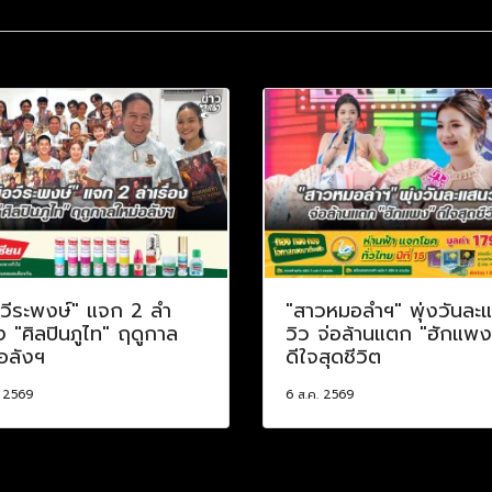
อวีระพงษ์" แจก 2 ลำ
"สาวหมอลำฯ" พุ่งวันละ
อง "ศิลปินภูไท" ฤดูกาล
วิว จ่อล้านแตก "ฮักแพง
อลังฯ
ดีใจสุดชีวิต
. 2569
6 ส.ค. 2569