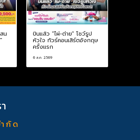
แสน
บินแล้ว "ไผ่-ต่าย" โชว์รูป
"
หัวใจ ทัวร์คอนเสิร์ตอังกฤษ
ครั้งแรก
6 ส.ค. 2569
รา
จำ กั ด