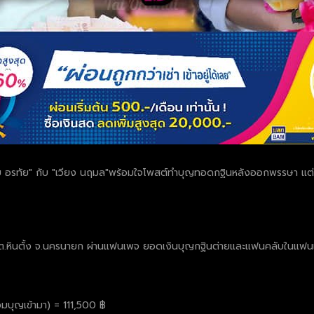
ต่าย อรทัย" กับ "เวียง นฤมล"พร้อมใจโพสต์ทำบุญทอดกฐินหลังออกพรรษา แต่
ฉิม ต.หินตั้ง จ.นครนายก ผ่านแฟนเพจ ยอดเงินบุญกฐินต่ายและแฟนคลับในแฟน
วมบุญเข้ามา) = 111,500 ฿