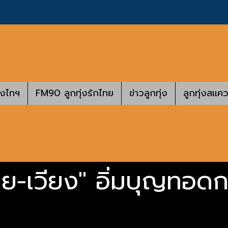
างไทฯ
FM90 ลูกทุ่งรักไทย
ข่าวลูกทุ่ง
ลูกทุ่งสแคว
าย-เวียง" อิ่มบุญทอดก