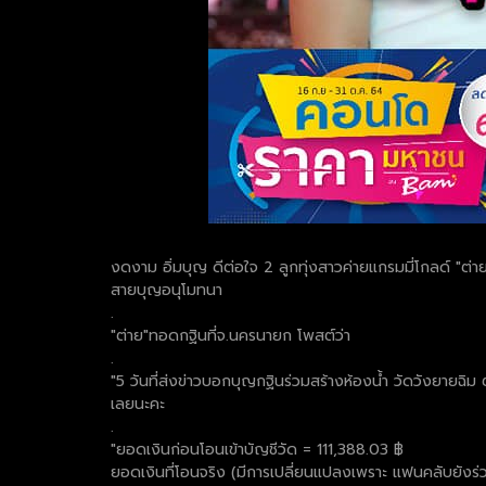
งดงาม อิ่มบุญ ดีต่อใจ 2 ลูกทุ่งสาวค่ายแกรมมี่โกลด์ "
สายบุญอนุโมทนา
.
"ต่าย"ทอดกฐินที่จ.นครนายก โพสต์ว่า
.
"5 วันที่ส่งข่าวบอกบุญกฐินร่วมสร้างห้องน้ำ วัดวังยาย
เลยนะคะ
.
"ยอดเงินก่อนโอนเข้าบัญชีวัด = 111,388.03 ฿
ยอดเงินที่โอนจริง (มีการเปลี่ยนแปลงเพราะ แฟนคลับยังร่