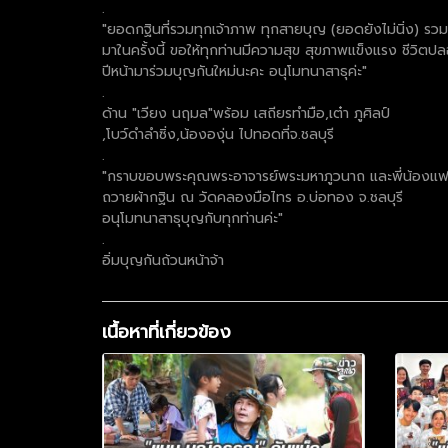
.
"ยอดกฐินที่รวมทุกเจ้าภาพ ทุกสายบุญ (ยอดยังไม่นิ่ง) รวมท
มาในครั้งนี้ ขอให้ทุกท่านมีความสุข สุขภาพแข็งแรง ชีวิตปลอ
ปีหน้ามาร่วมบุญกันใหม่นะคะ อนุโมทนาสาธุค่ะ"
.
ด้าน "เวียง นฤมล"พร้อม เสถียรทำมือ,เต๋า ภูศิลป์
,โบว์ดำลำซิ่ง,น้ององุ่น ไปทอดที่จ.ชลบุรี
.
"กราบขอบพระคุณพระอาจารย์พระมหาภูวนาถ และพี่น้องแฟน
ถวายผ้ากฐิน ณ วัดคลองมือไทร อ.บ่อทอง จ.ชลบุรี
อนุโมทนาสาธุบุญกับทุกท่านค่ะ"
.
อิ่มบุญกันถ้วนหน้าจ้า
เนื้อหาที่เกี่ยวข้อง