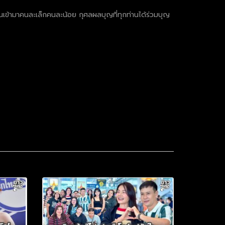
ันเข้ามาคนละเล็กคนละน้อย กุศลผลบุญที่ทุกท่านได้ร่วมบุญ