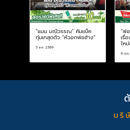
"แมน มณีวรรณ" คัมแบ็ค
"พ่
ทุ่มเทสุดตัว "หัวอกพ่อฮ้าง"
เรื่
ใหม่
5 ส.ค. 2569
6 ส.ค
ต
บ ริ ษ