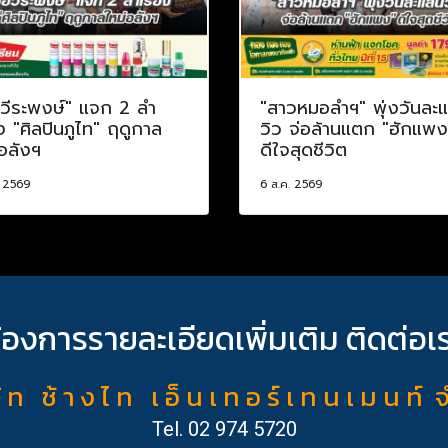
อวีระพงษ์" แจก 2 ลำ
"สาวหมอลำฯ" พุ่งวันละ
อง "ศิลปินภูไท" ฤดูกาล
วิว จ่อล้านแตก "ฮักแพง
อลังฯ
ดีใจสุดชีวิต
. 2569
6 ส.ค. 2569
้องการรายละเอียดเพิ่มเติม ติดต่อเ
ั ท ช้ า ง ไ ท เ อ็ น เ ท อ ร์ เ ท น เ ม น ท์ 
Tel.
02 974 5720