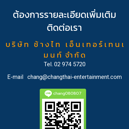
ต้องการรายละเอียดเพิ่มเติม
ติดต่อเรา
บ ริ ษั ท ช้ า ง ไ ท เ อ็ น เ ท อ ร์ เ ท น เ
ม น ท์ จำ กั ด
Tel.
02 974 5720
E-mail
chang@changthai-entertainment.com
chang080807