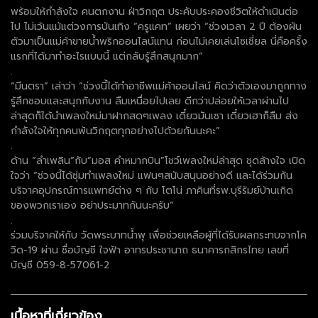
พร้อมให้กำลังใจ คนตกงาน ฝ่าวิกฤต ประคับประคองชีวิตให้ดำเนินต่อ
ไป ไม่เว้นแม้แต่วงการบันเทิง “ครูแคท” เผยว่า “ช่วงเวลา 2 ปี ต้องผัน
ตัวมาเป็นแม่ค้าขายน้ำพริกออนไลน์แทน ก่อนไม่เคยเล่นโซเชี่ยล นี่คือครั้ง
แรกที่ได้มาทำอะไรแบบนี้ แต่กลับรู้สึกสนุกมาก”
.
“มีนตรา” เล่าว่า “ช่วงนี้ได้ทำอาชีพแม่ค้าออนไลน์ คิดว่าตัวเองมาถูกทาง
รู้สึกชอบและสนุกกับงาน ลืมเหนื่อยไปเลย ดีกว่าปล่อยให้เวลาผ่านไป
ล่าสุดก็ได้นำเพลงใหม่มาฝากสดๆเพลง เดี๋ยวมันเซา เดี๋ยวเฮาก็ลืม ส่ง
กำลังใจให้ทุกคนพ้นวิกฤตทุกอย่างไปด้วยกันนะคะ”
.
ด้าน “ลำเพลิน”กับ”มอส คำหมากบิน”โชว์เพลงใหม่ล่าสุด ชุดล้างใจ เปิด
ใจว่า “ช่วงนี้ได้ซุ่มทำเพลงใหม่ แฟนๆสนับสนุนอย่างดี และได้ร่วมกัน
บริจาคอุปกรณ์การแพทย์ต่าง ๆ กับ โตโน่ ภาคินที่รพ.บุรีรัมย์บ้านเกิด
ของพวกเราเอง อย่าประมาทกันนะครับ”
.
ร่วมบริจาคให้กับ วัดพระบาทน้ำพุ เพื่อช่วยเหลือผู้ที่ได้รับผลกระทบจากโค
วิด-19 ผ่าน ชื่อบัญชี ใจฟ้า อาทรประชานาถ ธนาคารกสิกรไทย เลขที่
บัญชี 059-8-57061-2
เนื้อหาที่เกี่ยวข้อง