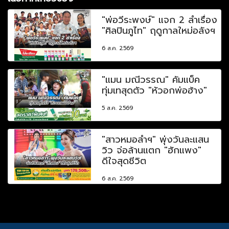
"พ่อวีระพงษ์" แจก 2 ลำเรื่อง
"ศิลปินภูไท" ฤดูกาลใหม่อลังฯ
6 ส.ค. 2569
"แมน มณีวรรณ" คัมแบ็ค
ทุ่มเทสุดตัว "หัวอกพ่อฮ้าง"
5 ส.ค. 2569
"สาวหมอลำฯ" พุ่งวันละแสน
วิว จ่อล้านแตก "ฮักแพง"
ดีใจสุดชีวิต
6 ส.ค. 2569