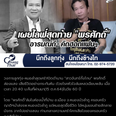
วงการลูกทุ่ง-หมอลำสุดเศร้า!ปิดตำนาน "สาวจันทร์กั้งโกบ" พรศักดิ์
ส่องแสง เสียชีวิตอย่างกระทันหัน ด้วยโรคหัวใจล้มเหลวเฉียบพลัน เมื่อ
เวลา 20.40 น.คืนที่ผ่านมา(15 ต.ค.64)ในวัย 60 ปี
.
โดย "พรศักดิ์"ล้มในห้องน้ำที่บ้าน อ.เมือง จ.หนองบัวลำภู ครอบครัว
ญาติๆนำส่งรพ.หนองบัวลำภู แต่หมอสุดยื้อชีวิต ไอ้หนุ่มแขนซ้ายสักลาย
มังกร จากไปอย่างสงบ ท่ามกลางความเศร้าโศกเสียใจของครอบครัว