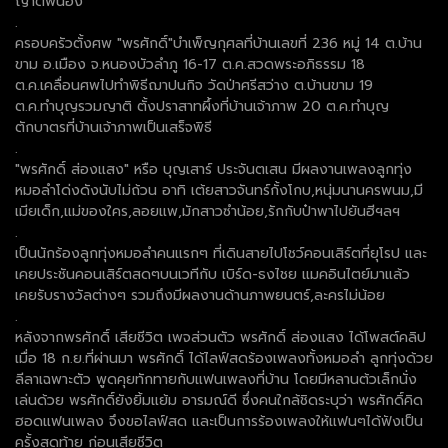
ญาติพี่น้อง
.
ครอบครัวตั้งศพ "พรศักดิ์"บำเพ็ญกุศลที่บ้านเลขที่ 236 หมู่ 14 ต.บ้าน
ขาม อ.เมือง จ.หนองบัวลำภู 16-17 ต.ค.สวดพระอภิธรรม 18
ต.ค.เคลื่อนศพไปทำพิธีฌาปนกิจ วัดป่าศรีสว่าง ต.บ้านขาม 19
ต.ค.ทำบุญรวมญาติ ตั้งปราสาทผึ้งที่บ้านเจ้าภาพ 20 ต.ค.ทำบุญ
ตักบาตรที่บ้านเจ้าภาพเป็นเสร็จพิธี
.
"พรศักดิ์ ส่องแสง" หรือ บุญเสาร์ ประจันตเสน มีผลงานเพลงลูกทุ่ง
หมอลำโด่งดังนับไม่ถ้วน อาทิ เต้ยสาวจันทร์กั้งโกบ,หนุ่มนานครพนม,มี
เมียเด็ก,แม่ของใคร,ลอยแพ,มักสาวซำน้อย,รักกับป๋าพาไปยันฮีฯลฯ
.
เป็นนักร้องลูกทุ่งหมอลำคนแรกๆ ที่เดินสายไปโชว์คอนเสิร์ตที่ยุโรป และ
เคยประชันคอนเสิร์ตสดๆบนเวทีกับ เบิร์ด-ธงไชย แมคอินไตย์มาแล้ว
เคยรับรางวัลต่างๆ รวมถึงมีผลงานด้านภาพยนตร์,ละครไม่น้อย
.
หลังจากพรศักดิ์ เสียชีวิต เพจส่วนตัว พรศักดิ์ ส่องแสง ได้โพสต์คลิป
เมื่อ 18 ก.ย.ที่ผ่านมา พรศักดิ์ ได้ไลฟ์สดร้องเพลงทั้งหมอลำ ลูกทุ่งด้วย
ลีลาเฉพาะตัว พูดคุยทักทายกับแฟนเพลงที่บ้าน โดยมีหลานต้วเล็กนั่ง
เล่นด้วย พรศักดิ์ยังยิ้มแย้ม อารมณ์ดี ซึ่งคนใกล้ชิดระบุว่า พรศักดิ์คิด
ฮอดแฟนเพลง จึงขอไลฟ์สด และเป็นการร้องเพลงให้แฟนๆได้ฟังเป็น
ครั้งสุดท้าย ก่อนเสียชีวิต