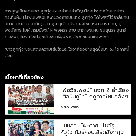
.
การสูญเสียสุดยอด ลูกทุ่ง-หมอลำคนสำคัญเมืองประเทศไทย อย่าง
กระทันหัน มีแฟนเพลงและคนวงการบันเทิง ลูกทุ่ง ได้โพสต์ไว้อาลัยกัน
อย่างมากมาย อาทิครูสลา คุณวุฒิ, เบิร์ด ธงไชย,หงา คาราวาน, ปู
พงษ์สิทธิ์,ไมค์ ภิรมย์พร,ไผ่ พงศธร,ฮาย อาภาพร,ฝน ธนสุนธร,สุนารี
ราชสีมา,ก้อง ห้วยไร่,หญิงลี ศรีจุมพล,ต้อย หมวกแดงฯลฯ
.
"ข่าวลูกทุ่ง"ขอแสดงความเสียใจและไว้อาลัยอย่างสุดซึ้งมา ณ โอกาสนี้
ด้วย
เนื้อหาที่เกี่ยวข้อง
"พ่อวีระพงษ์" แจก 2 ลำเรื่อง
"ศิลปินภูไท" ฤดูกาลใหม่อลังฯ
6 ส.ค. 2569
บินแล้ว "ไผ่-ต่าย" โชว์รูป
หัวใจ ทัวร์คอนเสิร์ตอังกฤษ