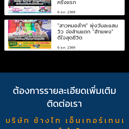
ครั้งแรก
6 ส.ค. 2569
"สาวหมอลำฯ" พุ่งวันละแสน
วิว จ่อล้านแตก "ฮักแพง"
ดีใจสุดชีวิต
6 ส.ค. 2569
ต้องการรายละเอียดเพิ่มเติม
ติดต่อเรา
บ ริ ษั ท ช้ า ง ไ ท เ อ็ น เ ท อ ร์ เ ท น เ