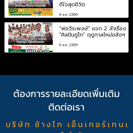
ดีใจสุดชีวิต
6 ส.ค. 2569
"พ่อวีระพงษ์" แจก 2 ลำเรื่อง
"ศิลปินภูไท" ฤดูกาลใหม่อลังฯ
6 ส.ค. 2569
ต้องการรายละเอียดเพิ่มเติม
ติดต่อเรา
บ ริ ษั ท ช้ า ง ไ ท เ อ็ น เ ท อ ร์ เ ท น เ