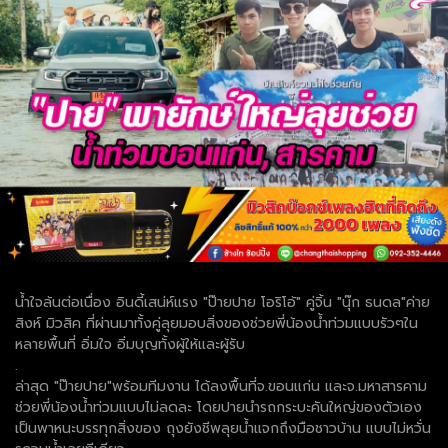
น้ำใจล้นต่อเนื่อง อินดี้เสน่ห์แรง "ป๊ายปาย โอริโอ้" คู่จิ้น "นุ๊ก ธนดล"ค่าย
สิงห์ มิวสิค ที่ผ่านมาทั้งคู่ลุยมอบสิ่งของช่วยพี่น้องน้ำท่วมแบบรัวๆใน
หลายพื้นที่ อิ่มใจ อิ่มบุญทั้งผู้ให้และผู้รับ
.
ล่าสุด "ป๊ายปาย"พร้อมทีมงาน ได้ลงพื้นที่จ.ขอนแก่น และจ.มหาสารคาม
ช่วยพี่น้องน้ำท่วมแบบไม่ลดละ โดยปายนำรถกระบะคันใหญ่ของตัวเอง
เป็นพาหนะบรรทุกสิ่งของ ถุงยังชีพลุยน้ำแจกถึงมือชาวบ้าน แบบไม่หวั่น