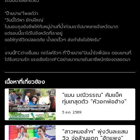
รถจมน้ำเลยทีเดียว
.
"ป๊ายปาย"โพสต์ว่า
"วันนี้ได้พา ยักษ์ใหญ่
ไปมอบถุงยังชีพให้กับหมู่บ้านที่น้ำท่วมเราไปมาหลายจังหวัดมาก
แต่รอบนี้เราได้ไปจังหวัดที่เราอยู่
ขอให้ทุกชีวิตปลอดภัย น้ำลดเร็วๆ ส่งกำลังใจให้ครับ"
.
งานนี้FCต่างชื่นชม กดไลค์รัวๆ ที่"ป๊ายปาย"ปันน้ำใจพี่น้อง ตอบแทนที่
ได้รับความรัก แรงเชียร์จากFCอย่างมากมายในอาชีพนักร้องตลอดมา
เนื้อหาที่เกี่ยวข้อง
"แมน มณีวรรณ" คัมแบ็ค
ทุ่มเทสุดตัว "หัวอกพ่อฮ้าง"
5 ส.ค. 2569
"สาวหมอลำฯ" พุ่งวันละแสน
วิว จ่อล้านแตก "ฮักแพง"