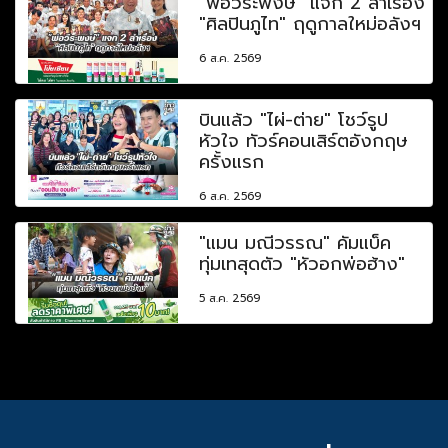
"พ่อวีระพงษ์" แจก 2 ลำเรื่อง
"ศิลปินภูไท" ฤดูกาลใหม่อลังฯ
6 ส.ค. 2569
บินแล้ว "ไผ่-ต่าย" โชว์รูป
หัวใจ ทัวร์คอนเสิร์ตอังกฤษ
ครั้งแรก
6 ส.ค. 2569
"แมน มณีวรรณ" คัมแบ็ค
ทุ่มเทสุดตัว "หัวอกพ่อฮ้าง"
5 ส.ค. 2569