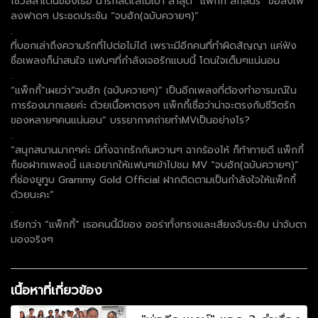
โชว์ลีลาเต้นของเธอ น่ารักสดใสไม่เบา ล่าสุด “แพ็กกี้ สกลนรี” ขอส่งเพ
ลงฟาดๆ ประชดประชัน “จบฮัก(ฉบับควายๆ)”
.
ที่บอกเล่าถึงความรักที่ไปต่อไม่ได้ เพราะมีอีกคนที่ทำผิดสัญญา แค่ฟัง
ชื่อเพลงก็น่าสนใจ แฟนๆที่กำลังเจอรักแบบนี้ โดนใจเต็มๆแน่นอน
.
“แพ็กกี้”เผยว่า“จบฮัก (ฉบับควายๆ)” เป็นอีกเพลงที่ต้องทำอารมณ์ใน
การร้องมากเลยค่ะ ด้วยเนื้อหาตรงๆ แพ็กกี้เชื่อว่าน่าจะตรงกับชีวิตรัก
ของหลายๆคนแน่นอน” บรรยากาศถ่ายทำMVเป็นอย่างไร?
.
“สนุกสนานมากๆค่ะ มีทั้งฉากรักกันหวานๆ ฉากร้องไห้ ก็ท้าทายดี แพ็กกี้
ก็ขอฝากเพลงนี้ และอยากให้แฟนๆเข้าไปชม MV “จบฮัก(ฉบับควายๆ)”
ที่ช่องยูทูบ Grammy Gold Official ฝากติดตามเป็นกำลังใจให้แพ็กกี้
ด้วยนะคะ”
.
เรียกว่า “แพ็กกี้” เธอคนนี้มีของ ออร่าทั้งทรงและเสียงจับระยิบ น่าจับตา
มองจริงๆ
เนื้อหาที่เกี่ยวข้อง