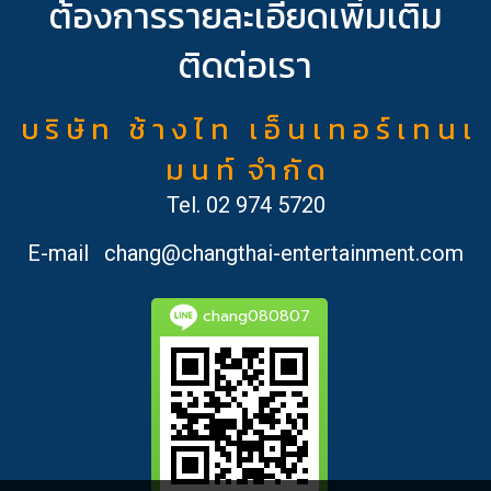
ต้องการรายละเอียดเพิ่มเติม
ติดต่อเรา
บ ริ ษั ท ช้ า ง ไ ท เ อ็ น เ ท อ ร์ เ ท น เ
ม น ท์ จำ กั ด
Tel.
02 974 5720
E-mail
chang@changthai-entertainment.com
chang080807