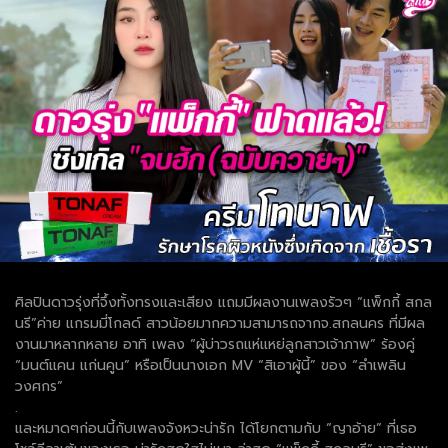
ศิลปินดาวรุ่งที่จึ้งทั้งทรงและเสียง แถมมีผลงานเพลงรัวๆ “แพ็กกี้ สกล
นรี”ค่าย แกรมมี่โกลด์ สาวน้อยมากความสามารถจากจ.สกลนคร ที่มีผล
งานมาหลากหลาย อาทิ เพลง “ผู้บ่าวรถแห่แหย่ลูกสาวเจ้าภาพ” ร้องคู่
“มนต์แคน แก่นคูน” หรือเป็นนางเอก MV “สิเอาผู้นี้” ของ “ลำเพลิน
วงศกร”
.
และหมาดๆก่อนนี้กับเพลงจังหวะน่ารัก ได้โยกตามกับ “ญาอ้าย” ที่เธอ