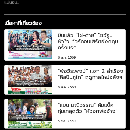
แน่นอน..
เนื้อหาที่เกี่ยวข้อง
บินแล้ว "ไผ่-ต่าย" โชว์รูป
หัวใจ ทัวร์คอนเสิร์ตอังกฤษ
ครั้งแรก
6 ส.ค. 2569
"พ่อวีระพงษ์" แจก 2 ลำเรื่อง
"ศิลปินภูไท" ฤดูกาลใหม่อลังฯ
6 ส.ค. 2569
"แมน มณีวรรณ" คัมแบ็ค
ทุ่มเทสุดตัว "หัวอกพ่อฮ้าง"
5 ส.ค. 2569