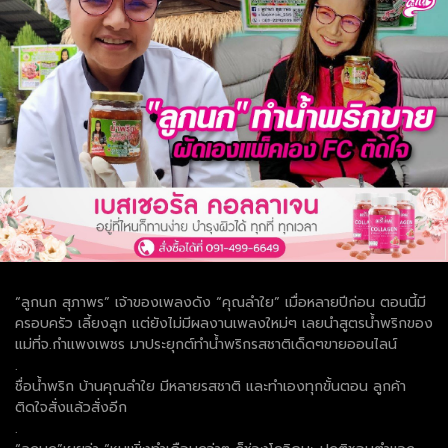
“ลูกนก สุภาพร” เจ้าของเพลงดัง “คุณลำใย” เมื่อหลายปีก่อน ตอนนี้มี
ครอบครัว เลี้ยงลูก แต่ยังไม่มีผลงานเพลงใหม่ๆ เลยนำสูตรน้ำพริกของ
แม่ที่จ.กำแพงเพชร มาประยุกต์ทำน้ำพริกรสชาติเด็ดๆขายออนไลน์
.
ชื่อน้ำพริก บ้านคุณลำใย มีหลายรสชาติ และทำเองทุกขั้นตอน ลูกค้า
ติดใจสั่งแล้วสั่งอีก
.