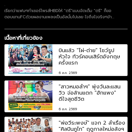
.
เรียกว่าแฟนๆทำเซอร์ไพรส์HBDให้ “ตรี”แบบจัดเต็ม “ตรี” ก็ขอ
ตอบแทนFCด้วยผลงานเพลงเป็นอัลบั้มไปเลย ใจถึงใจจริงๆจ้า...
เนื้อหาที่เกี่ยวข้อง
บินแล้ว "ไผ่-ต่าย" โชว์รูป
หัวใจ ทัวร์คอนเสิร์ตอังกฤษ
ครั้งแรก
6 ส.ค. 2569
"สาวหมอลำฯ" พุ่งวันละแสน
วิว จ่อล้านแตก "ฮักแพง"
ดีใจสุดชีวิต
6 ส.ค. 2569
"พ่อวีระพงษ์" แจก 2 ลำเรื่อง
"ศิลปินภูไท" ฤดูกาลใหม่อลังฯ