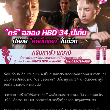
อีกไม่กี่วันจะถึง 29 ก.ย.64 เป็นวันคล้ายวันเกิดของลูกทุ่งหนุ่มฉายา เจ้า
พ่อมาลัยปีกเงินล้าน “ตรี ชัยณรงค์" ปีนี้อายุครบ 34 ปี เป็นช่วงอายุที่
ออร่าความหล่อเหลาลงตัว
.
นอกจาก “ตรี”จะได้รับการเซอร์ไพรส์จากบรรดาแฟนคลับ ส่งของขวัญ
มาให้ หรือติดป้ายHBDอวยพรท้ายรถตุ๊กตุ๊กวิ่งรอบกรุงเทพฯแล้ว
.