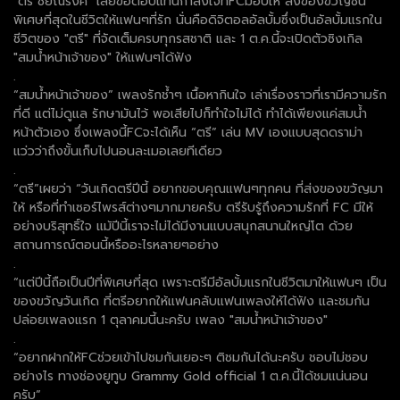
"ตรี ชัยณรงค์" เลยขอตอบแทนกำลังใจที่FCมอบให้ ส่งของขวัญชิ้น
พิเศษที่สุดในชีวิตให้แฟนๆที่รัก นั่นคือดิจิตอลอัลบั้มซึ่งเป็นอัลบั้มแรกใน
ชีวิตของ "ตรี" ที่จัดเต็มครบทุกรสชาติ และ 1 ต.ค.นี้จะเปิดตัวซิงเกิล
"สมน้ำหน้าเจ้าของ" ให้แฟนๆได้ฟัง
.
“สมน้ำหน้าเจ้าของ” เพลงรักช้ำๆ เนื้อหากินใจ เล่าเรื่องราวที่เรามีความรัก
ที่ดี แต่ไม่ดูแล รักษามันไว้ พอเสียไปก็ทำใจไม่ได้ ทำได้เพียงแค่สมน้ำ
หน้าตัวเอง ซึ่งเพลงนี้FCจะได้เห็น “ตรี” เล่น MV เองแบบสุดดราม่า
แว่วว่าถึงขั้นเก็บไปนอนละเมอเลยทีเดียว
.
“ตรี”เผยว่า “วันเกิดตรีปีนี้ อยากขอบคุณแฟนๆทุกคน ที่ส่งของขวัญมา
ให้ หรือที่ทำเซอร์ไพรส์ต่างๆมากมายครับ ตรีรับรู้ถึงความรักที่ FC มีให้
อย่างบริสุทธิ์ใจ แม้ปีนี้เราจะไม่ได้มีงานแบบสนุกสนานใหญ่โต ด้วย
สถานการณ์ตอนนี้หรืออะไรหลายๆอย่าง
.
“แต่ปีนี้ถือเป็นปีที่พิเศษที่สุด เพราะตรีมีอัลบั้มแรกในชีวิตมาให้แฟนๆ เป็น
ของขวัญวันเกิด ที่ตรีอยากให้แฟนคลับแฟนเพลงให้ได้ฟัง และชมกัน
ปล่อยเพลงแรก 1 ตุลาคมนี้นะครับ เพลง "สมน้ำหน้าเจ้าของ"
.
“อยากฝากให้FCช่วยเข้าไปชมกันเยอะๆ ติชมกันได้นะครับ ชอบไม่ชอบ
อย่างไร ทางช่องยูทูบ Grammy Gold official 1 ต.ค.นี้ได้ชมแน่นอน
ครับ”