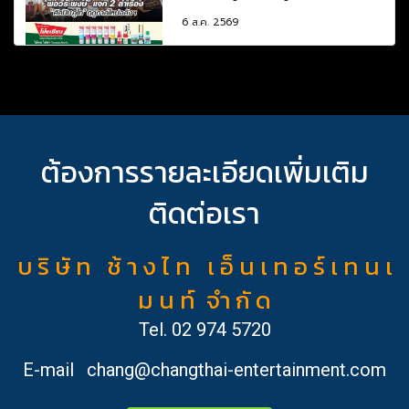
6 ส.ค. 2569
ต้องการรายละเอียดเพิ่มเติม
ติดต่อเรา
บ ริ ษั ท ช้ า ง ไ ท เ อ็ น เ ท อ ร์ เ ท น เ
ม น ท์ จำ กั ด
Tel.
02 974 5720
E-mail
chang@changthai-entertainment.com