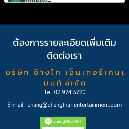
ต้องการรายละเอียดเพิ่มเติม
ติดต่อเรา
บ ริ ษั ท ช้ า ง ไ ท เ อ็ น เ ท อ ร์ เ ท น เ
ม น ท์ จำ กั ด
Tel.
02 974 5720
E-mail
chang@changthai-entertainment.com
chang080807