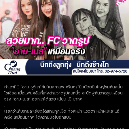
ทำเอาFC "อาม ชุติมา"กับ"เนสกาแฟ ศรีนคร"ยิ้มน้อยยิ้มใหญ่ชมกันสนั่น
โซเชี่ยล เมื่อแฟนคลับที่เก่งด้านวาดรูปคนหนึ่ง สะบัดพู่กันวาดรูปเหมือน
จริง "อาม-เนส" ออกมาได้สวย เนียน เป๊ะมากๆ
.
เรียกว่าเก็บรายละเอียดได้แทบทุกเม็ด ทั้งสีหน้า แววตา หน้าผมและแอ็
คติ้ง เหมือนมากๆ ได้ความปังไปอีกแบบ
.