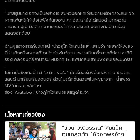
มารักแฟนตัวเอง
.
“บทสรุปนางเอกจะเป็นอย่างไร สมหวังอกหักเจียนตายหรือใครจะสมหวัง
ฝากแฟนๆให้กำลังใจฟังกันเยอะนะคะ อ๋อ..เรายังได้หมอลำมากความ
สามารถ ปูเป้ มัลลิกา จากมหมอลำคณะ ประถม บันเทิงศิลป์ มาร่วม
แสดงอีกด้วย”
.
ด้านผู้สร้างสรรค์ซิงเกิลนี้ “บ่าวภูไท ใจเกินร้อย” เสริมว่า “อยากให้เพลง
นี้เป็นอีกหนึ่งเพลงที่โดนใจสำหรับวัยรุ่น เพราะเป็นครั้งแรกที่ก้อย ชาลินี
ร้องเพลงอินดี้อีสานครับ ผมฝาก Fc แฟนคลับเข้าไปฟังกันเยอะนะครับ”
.
ไม่เท่านั้นซิงเกิลนี้ ได้ “อ.นัท พอใจ” นักเรียบเรียงมือทองค่าย ข้าวสาร
แลนด์ มาเรียบเรียงดนตรี ส่วนโปรดักชั่นสวยๆในMVมาจาก “น้ำเพชร
MV”นั่นเอง ฟังรัวๆ
ช่อง Youtube : บ่าวภูไทใจเกินร้อยสตูดิโอ..จ้า
เนื้อหาที่เกี่ยวข้อง
"แมน มณีวรรณ" คัมแบ็ค
ทุ่มเทสุดตัว "หัวอกพ่อฮ้าง"