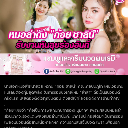
นางเอกหมอลำหน้าสวย หวาน “ก้อย ชาลินี” คณะศิลปินภูไท เผยเจองาน
หินเลยต้องทุ่มสุดพลัง ในการร้องซิงเกิลใหม่ “ลำลา” ถือเป็นแนวอินดี้
ครั้งแรก เลยต้องตั้งใจทุกขั้นตอน ตั้งแต่เข้าห้องอัดถึงการถ่ายทำMV
.
“ก้อย”เผยว่า “ถือเป็นการพลิกบทบาทของหนูมากๆ เพราะศิลปินหมอลำ
ส่วนมากจะร้องแต่เพลงหมอลำเท่านั้นค่ะ มาครั้งนี้ ก้อยได้มาเป็นการร้อง
เพลงแนวอินดี้อีสานเนื้อหาอกหัก ความรักแสนเจ็บปวด เพราะเพื่อนรัก