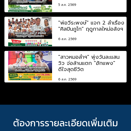
5 ส.ค. 2569
"พ่อวีระพงษ์" แจก 2 ลำเรื่อง
"ศิลปินภูไท" ฤดูกาลใหม่อลังฯ
6 ส.ค. 2569
"สาวหมอลำฯ" พุ่งวันละแสน
วิว จ่อล้านแตก "ฮักแพง"
ดีใจสุดชีวิต
6 ส.ค. 2569
ต้องการรายละเอียดเพิ่มเติม