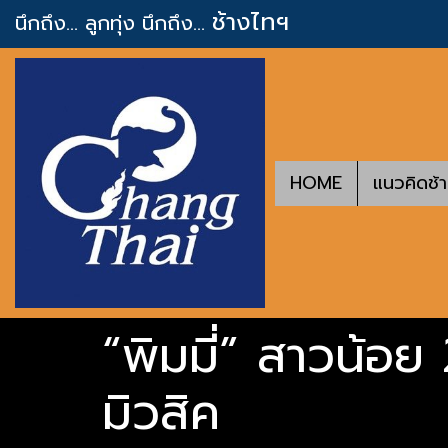
ช้างไทฯ
นึกถึง... ลูกทุ่ง
นึกถึง...
HOME
แนวคิดช้
“พิมมี่” สาวน้อย
มิวสิค