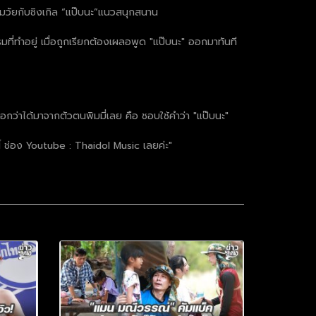
กสมวัยกับซิงเกิล “แป๊บนะ”แนวสนุกสนาน
รมที่ทำอยู่ เมื่อถูกเรียกต้องเผลอพูด "แป๊บนะ" ออกมาทันที
 บอกว่าได้มาจากตัวตนพิมมี่เลย คือ ชอบใช้คำว่า "แป๊บนะ"
ันนี้ ช่อง Youtube : Thaidol Music เลยค่ะ"