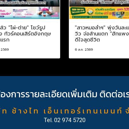
ล้ว "ไผ่-ต่าย" โชว์รูป
"สาวหมอลำฯ" พุ่งวันละ
จ ทัวร์คอนเสิร์ตอังกฤษ
วิว จ่อล้านแตก "ฮักแพง
งแรก
ดีใจสุดชีวิต
. 2569
6 ส.ค. 2569
้องการรายละเอียดเพิ่มเติม ติดต่อเ
ั ท ช้ า ง ไ ท เ อ็ น เ ท อ ร์ เ ท น เ ม น ท์ 
Tel.
02 974 5720