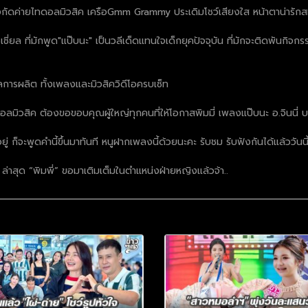
ข้าสังกัดค่ายไทดอลมิวสิค เครือGmm Grammy ประเดิมโชว์เสียงใส หน้าตาน่ารั
ชี่ยล ที่มักพูด"แป๊บนะ" เป็นวลีเด็ดแทนใจเด็กยุคปัจจุบัน ที่มักจะติดพันกิจกร
แลการผลิต ทั้งเพลงและมิวสิควิดีโอครบเซ็ท
 ไทดอลมิวสิค ต้องขอขอบคุณผู้ใหญ่ทุกคนที่ให้โอกาสพิมมี่ เพลงแป๊บนะ อ.จินนี่
่นอยู่ ก็จะพูดคำนี้ขึ้นมาทันที หนูฝากเพลงนี้ด้วยนะคะ รับชม รับฟังกันได้แล้วว
 ล่าสุด “พิมพี่” ขอมาเติมเต็มในตำแหน่งฝ่ายหญิงแล้วจ้า..