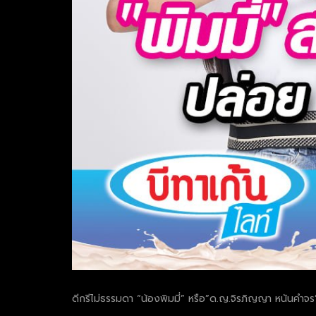
ดีกรีไม่ธรรมดา “น้องพิมมี่” หรือ”ด.ญ.จิรภิญญา หนันคำจร” ว
.