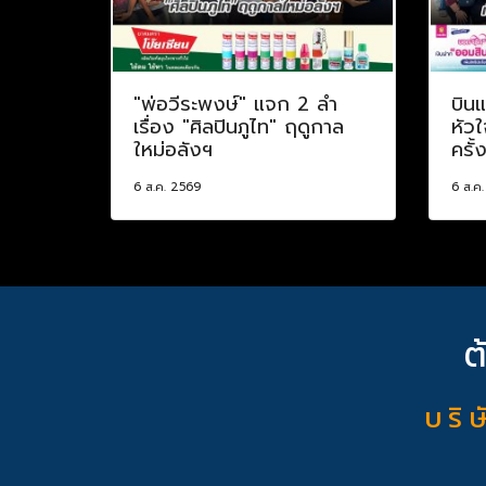
"พ่อวีระพงษ์" แจก 2 ลำ
บินแ
เรื่อง "ศิลปินภูไท" ฤดูกาล
หัวใ
ใหม่อลังฯ
ครั้
6 ส.ค. 2569
6 ส.ค
ต
บ ริ ษ