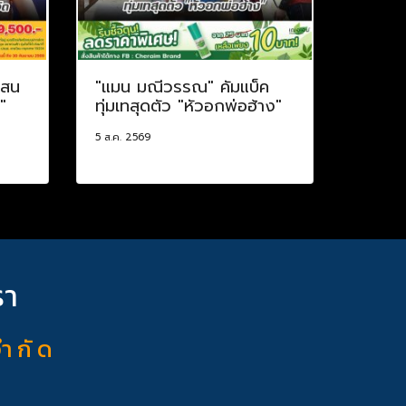
แสน
"แมน มณีวรรณ" คัมแบ็ค
"
ทุ่มเทสุดตัว "หัวอกพ่อฮ้าง"
5 ส.ค. 2569
รา
จำ กั ด