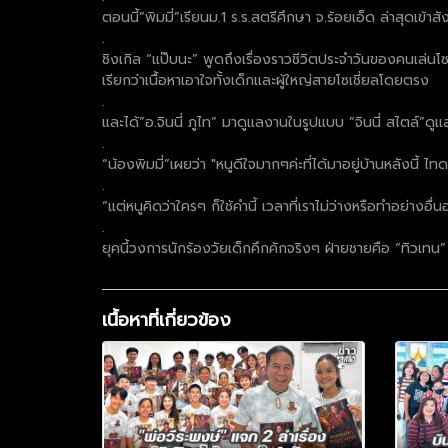
ตอนนี้”พิมมี่”เรียนม.1 ร.ร.สตรีศึกษา จ.ร้อยเอ็ด ล่าสุดเ
.
ซิงเกิล “แป๊บนะ” พูดถึงเรื่องราวชีวิตประจำวันของคนเล่นโซเ
เรียกว่าเนื้อหาเอาใจทั้งเด็กและผู้ใหญ่สายโซเชี่ยลโดยตรง
.
และได้”อ.จินนี่ ภูไท” มาดูแลงานในรูปแบบ “จินนี่ สไตล์”ดู
.
“น้องพิมมี่”เผยว่า "หนูดีใจมากๆค่ะที่ได้มาอยู่บ้านหลังนี้
.
“แต่หนูคิดว่าใครๆ ก็ใช้คำนี้ เวลาที่เราไม่ว่างหรือทำอย่างอื
.
ยุคนี้วงการนักร้องวัยเด็กคึกคักจริงๆ ฝ่ายชายคือ “ทิวเทน”
เนื้อหาที่เกี่ยวข้อง