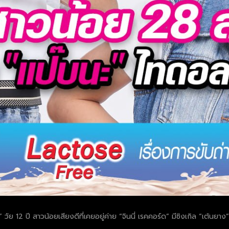
ัย 12 ปี สาวน้อยเสียงดีที่เคยอยู่ค่าย “จินนี่ เรคคอร์ด” มีซิงเกิล “เต้นยาง”