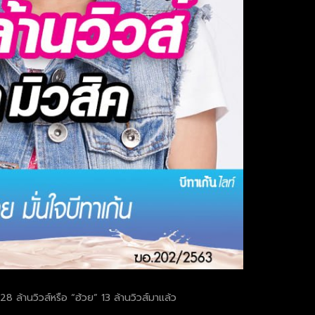
28 ล้านวิวส์หรือ “ฮ้วย” 13 ล้านวิวส์มาแล้ว