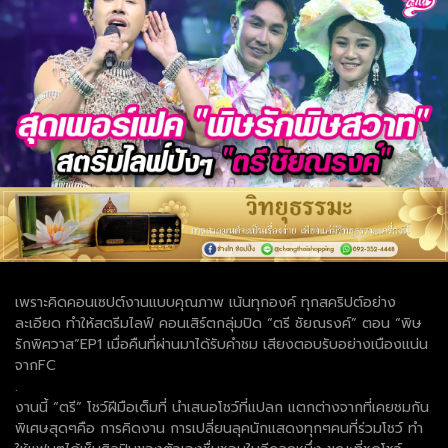
เพราะคิดคอนเซปต์งานแบบคุณภาพ เน้นทุกองค์ ทุกสคริปต์อย่าง
ละเอียด ทำให้สตรีมไลฟ์ คอนเสิร์ตกลุ่มปิด “ตรี ชัยณรงค์” ตอน “พิษ
รักพิศวาส”EP1 เมื่อคืนที่ผ่านมาได้รับคำชม เสียงตอบรับอย่างเนืองแน่น
จากFC
.
งานนี้ “ตรี” โชว์ฝีมือเต็มที่ นำเสนอโชว์ที่แปลก แตกต่างจากที่เคยชมกัน
พิเศษสุดๆคือ การคิดงาน การเปลี่ยนลุคนักแสดงทุกๆคนที่ร่วมโชว์ ทำ