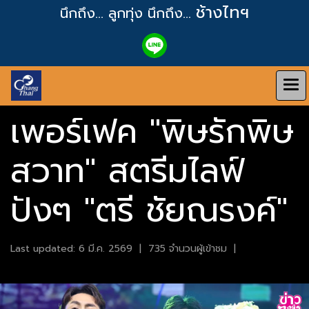
ช้างไทฯ
นึกถึง... ลูกทุ่ง
นึกถึง...
เพอร์เฟค "พิษรักพิษ
สวาท" สตรีมไลฟ์
ปังๆ "ตรี ชัยณรงค์"
Last updated: 6 มี.ค. 2569
|
735 จำนวนผู้เข้าชม
|