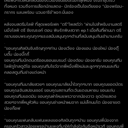
ให้แฟนๆได้เห็นศิลปินของตัวเองชื่นชอบในอีกลุคหนึ่ง ขณะที่ชุดโชว์
ทั้งหมด รวมถึงการเลือกนักแสดง- นักร้องเป็นไอเดียของ “น้องพร้อม-
ภรากร เมเนพร้อม นวมอารีย์”ผจก.นั่นเอง
.
หลังจบสตรีมไลฟ์ ที่สุดเพอร์เฟค “ตรี”โพสต์ว่า “ผ่านไปสำหรับงานสตรี
มมิ้งไลฟ์ ตรี ชัยณรงค์ ตอน พิษรักพิษสวาท ep.1 เมื่อคืนที่ผ่านมา ตรี
กราบขอบพระคุณทุกๆแรงสนับสนุนทุกๆด้านที่สนับสนุนกันเข้ามานะครับ
.
“ขอบคุณศิลปินรับเชิญทุกๆท่าน น้องเวียง น้องแอน น้องใหม่ น้องตุ๊
บตั๊บ น้องบิ๊กกี้
ขอบคุณทีมนักดนตรีออนซอนแบรนด์ น้องต้อม น้องอาร์ม ขอบคุณทีม
ไลฟ์ภูไทสตูดิโอ ขอบคุณทีมโชว์จากพี่หนึ่งพี่ใหม่และลูกๆทุกคนและทีม
คลอสตูมทีมช่างแต่งหน้า
.
“ขอบคุณทีมมาลัยสวยๆ ขอบคุณมาลัยน้ำใจทุกๆบาท ขอบคุณยอดบัตร
ขอบคุณเงินสปอนเซอร์ ขอบคุณสถานที่ตะวันแดงมหาชน ขอนแก่น
ขอบคุณทีมแอดมิน ขอบคุณผ้าไหมแพรวาจากน้องวาว ชุดนักแสดง
สวยๆจากพี่หมูหัวหิน ขอบคุณช่างหน้าผมจาก แม่เล็กนมโต น้องอาเขต
น้องก๊อฟ
.
“ขอบคุณแฟนคลับแฟนเพลงของศิลปินทุกๆบ้าน ขอบคุณพี่น้องจาก
ครอบครัวสาวน้อยเพรชบ้านแพงที่มาให้กำลังใจกันถึงหน้าเวที ขอบคุณพี่