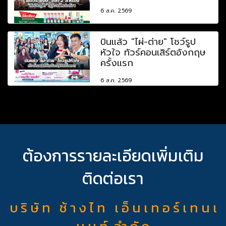
6 ส.ค. 2569
บินแล้ว "ไผ่-ต่าย" โชว์รูป
หัวใจ ทัวร์คอนเสิร์ตอังกฤษ
ครั้งแรก
6 ส.ค. 2569
ต้องการรายละเอียดเพิ่มเติม
ติดต่อเรา
บ ริ ษั ท ช้ า ง ไ ท เ อ็ น เ ท อ ร์ เ ท น เ