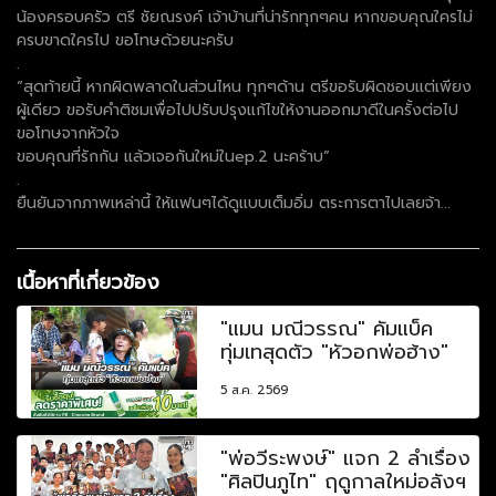
น้องครอบครัว ตรี ชัยณรงค์ เจ้าบ้านที่น่ารักทุกๆคน หากขอบคุณใครไม่
ครบขาดใครไป ขอโทษด้วยนะครับ
.
“สุดท้ายนี้ หากผิดพลาดในส่วนไหน ทุกๆด้าน ตรีขอรับผิดชอบแต่เพียง
ผู้เดียว ขอรับคำติชมเพื่อไปปรับปรุงแก้ไขให้งานออกมาดีในครั้งต่อไป
ขอโทษจากหัวใจ
ขอบคุณที่รักกัน แล้วเจอกันใหม่ในep.2 นะคร้าบ”
.
ยืนยันจากภาพเหล่านี้ ให้แฟนๆได้ดูแบบเต็มอิ่ม ตระการตาไปเลยจ้า...
เนื้อหาที่เกี่ยวข้อง
"แมน มณีวรรณ" คัมแบ็ค
ทุ่มเทสุดตัว "หัวอกพ่อฮ้าง"
5 ส.ค. 2569
"พ่อวีระพงษ์" แจก 2 ลำเรื่อง
"ศิลปินภูไท" ฤดูกาลใหม่อลังฯ