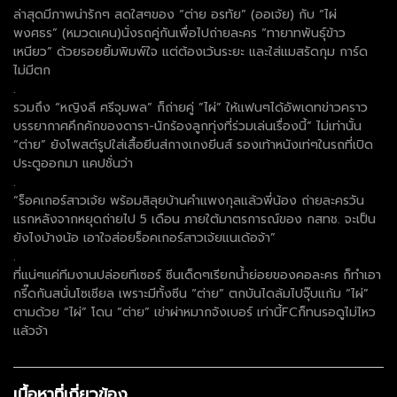
ล่าสุดมีภาพน่ารักๆ สดใสๆของ “ต่าย อรทัย” (ออเจ้ย) กับ “ไผ่
พงศธร” (หมวดเคน)นั่งรถคู่กันเพื่อไปถ่ายละคร “ทายาทพันธุ์ข้าว
เหนียว” ด้วยรอยยิ้มพิมพ์ใจ แต่ต้องเว้นระยะ และใส่แมสรัดกุม การ์ด
ไม่มีตก
.
รวมถึง “หญิงลี ศรีจุมพล” ก็ถ่ายคู่ ”ไผ่” ให้แฟนๆได้อัพเดทข่าวคราว
บรรยากาศคึกคักของดารา-นักร้องลูกทุ่งที่ร่วมเล่นเรื่องนี้” ไม่เท่านั้น
“ต่าย” ยังโพสต์รูปใส่เสื้อยีนส่กางเกงยีนส์ รองเท้าหนังเท่ๆในรถที่เปิด
ประตูออกมา แคปชั่นว่า
.
“ร็อคเกอร์สาวเจ้ย พร้อมสิลุยบ้านคำแพงกุลแล้วพี่น้อง ถ่ายละครวัน
แรกหลังจากหยุดถ่ายไป 5 เดือน ภายใต้มาตรการณ์ของ กสทช. จะเป็น
ยังไงบ้างน้อ เอาใจส่อยร็อคเกอร์สาวเจ้ยแนเด้อจ้า”
.
ที่แน่ๆแค่ทีมงานปล่อยทีเซอร์ ซีนเด็ดๆเรียกน้ำย่อยของคอละคร ก็ทำเอา
กรี๊ดกันสนั่นโซเชียล เพราะมีทั้งซีน “ต่าย” ตกบันไดล้มไปจุ๊บแก้ม “ไผ่”
ตามด้วย “ไผ่” โดน “ต่าย” เข่าผ่าหมากจังเบอร์ เท่านี้FCก็ทนรอดูไม่ไหว
แล้วจ้า
เนื้อหาที่เกี่ยวข้อง