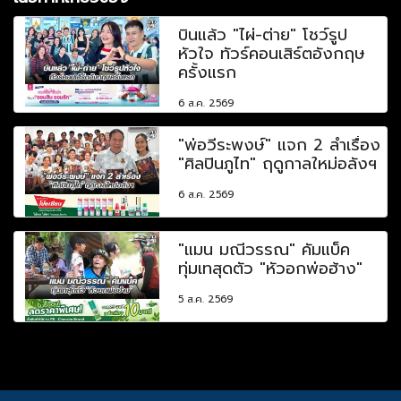
บินแล้ว "ไผ่-ต่าย" โชว์รูป
หัวใจ ทัวร์คอนเสิร์ตอังกฤษ
ครั้งแรก
6 ส.ค. 2569
"พ่อวีระพงษ์" แจก 2 ลำเรื่อง
"ศิลปินภูไท" ฤดูกาลใหม่อลังฯ
6 ส.ค. 2569
"แมน มณีวรรณ" คัมแบ็ค
ทุ่มเทสุดตัว "หัวอกพ่อฮ้าง"
5 ส.ค. 2569