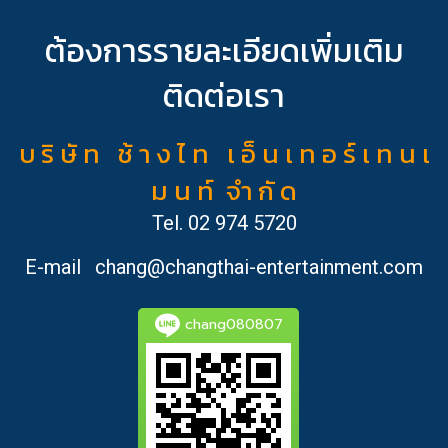
ต้องการรายละเอียดเพิ่มเติม
ติดต่อเรา
บ ริ ษั ท ช้ า ง ไ ท เ อ็ น เ ท อ ร์ เ ท น เ
ม น ท์ จำ กั ด
Tel.
02 974 5720
E-mail
chang@changthai-entertainment.com
chang080807