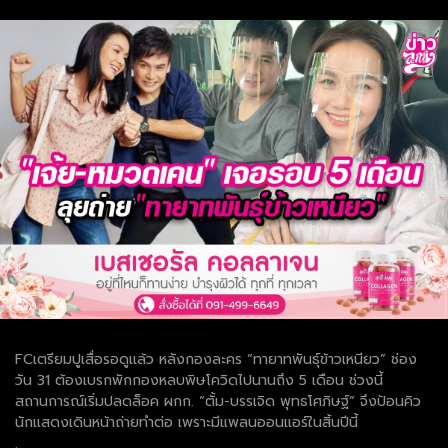
FCเตรียมปูเสื่อรอดูแล้ว หลังกองละคร “ทายาทพันธุ์ข้าวเหนียว” ช่อง
วัน 31 ต้องเบรกพักกองหลบพิษโควิดไปนานถึง 5 เดือน ช่วงนี้
สถานการณ์เริ่มปลดล็อค ผกก. “ตั้ม-บรรเจิด พุทธโศภิษฐ์” จึงป้อนคิว
นักแสดงเดินหน้าถ่ายทำต่อ เพราะมีแพลนออนแอร์ในสิ้นปีนี้
.