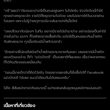
เดียว
.
“ตรี”เผยว่า“ต้องบอกว่าตรีเป็นคนอยู่เฉยๆ ไม่ได้ครับ ช่วงโควิดนี่ทำให้
ทุกอย่างหยุดชะงัก รายได้ก็หยุดตามไปด้วย เลยไม่อยากให้วันเวลาผ่าน
ไปเฉยๆ เพราะไม่รู้ว่าเหตุการณ์จะกลับมาปกติเมื่อไหร่
.
“เลยปรึกษากับน้องๆ ในทีม อยากมีรายได้เข้ามาบ้าง อย่างน้อยเป็นค่าใช้
จ่ายในบ้าน แรกๆ ก็ไลฟ์สดขายเสื้อผ้ากัน แต่ตรีเป็นคนชอบกินน้ำพริก
กับผักสดมาก ทุกมื้อต้องมีน้ำพริกปลาร้า
.
“อีกอย่างพี่น้องศิลปินทำน้ำพริกออกมาขายกันเยอะ เลยอยากมีน้ำพริก
ของตัวเองบ้าง ก็ทำ “แจ่วบักตรี” เป็นรสชาติที่ผมชอบ เชื่อว่าหลายๆคน
ที่ได้กินต้องชอบเหมือนกัน
.
“ตอนนี้ขายดีกว่าที่คิดไว้ครับ ใครอยากลองชิมก็สั่งซื้อได้ที่ Facebook
แจ่วบักตรี ได้เลย แนะนำติชมกันได้เลยนะครับ”
.
โอ้โห..สีสันหน้าตาน่ากินขนาดนี้ แม่ๆแฟนคลับอุดหนุนหนักๆแน่นอนจ้า
เนื้อหาที่เกี่ยวข้อง