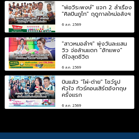
"พ่อวีระพงษ์" แจก 2 ลำเรื่อง
"ศิลปินภูไท" ฤดูกาลใหม่อลังฯ
6 ส.ค. 2569
"สาวหมอลำฯ" พุ่งวันละแสน
วิว จ่อล้านแตก "ฮักแพง"
ดีใจสุดชีวิต
6 ส.ค. 2569
บินแล้ว "ไผ่-ต่าย" โชว์รูป
หัวใจ ทัวร์คอนเสิร์ตอังกฤษ
ครั้งแรก
6 ส.ค. 2569