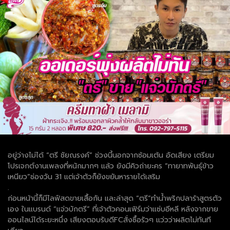
อยู่ว่างไม่ได้ “ตรี ชัยณรงค์” ช่วงนี้นอกจากซ้อมเต้น อัดเสียง เตรียม
โปรเจกต์งานเพลงที่หนักมากๆ แล้ว ยังมีคิวถ่ายะคร “ทายาทพันธุ์ข้าว
เหนียว”ช่องวัน 31 แต่เจ้าตัวก็ยังขยันหารายได้เสริม
.
ก่อนหน้านี้ก็มีไลฟ์สดขายเสื้อกัน และล่าสุด “ตรี”ทำน้ำพริกปลาร้าสูตรตัว
เอง ในแบรนด์ “แจ่วบักตรี” ที่เจ้าตัวคอนเฟิร์มว่าแซ่บอีหลี หลังจากขาย
ออนไลน์ได้ระยะหนึ่ง เสียงตอบรับดีFCสั่งซื้อรัวๆ แว่วว่าผลิตไม่ทันที