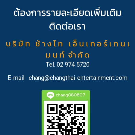
ต้องการรายละเอียดเพิ่มเติม
ติดต่อเรา
บ ริ ษั ท ช้ า ง ไ ท เ อ็ น เ ท อ ร์ เ ท น เ
ม น ท์ จำ กั ด
Tel.
02 974 5720
E-mail
chang@changthai-entertainment.com
chang080807